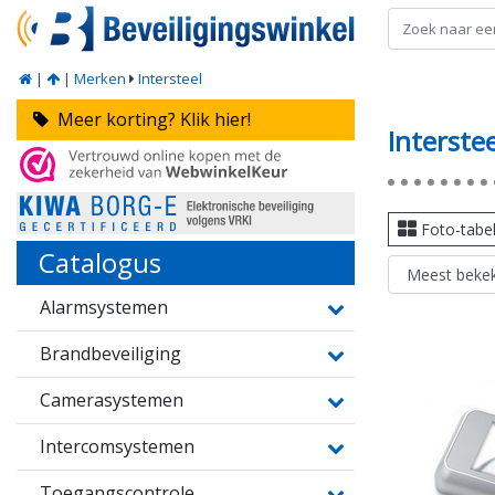
|
|
Merken
Intersteel
Meer korting? Klik hier!
Interstee
Foto-tabe
Catalogus
Alarmsystemen
Brandbeveiliging
Camerasystemen
Intercomsystemen
Toegangscontrole