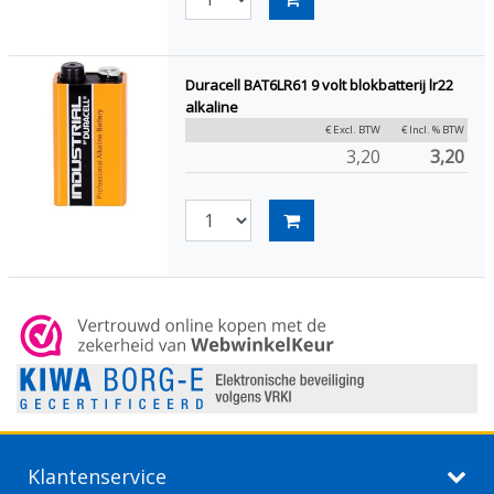
Duracell BAT6LR61 9 volt blokbatterij lr22
alkaline
€ Excl. BTW
€ Incl. % BTW
3,20
3,20
Klantenservice