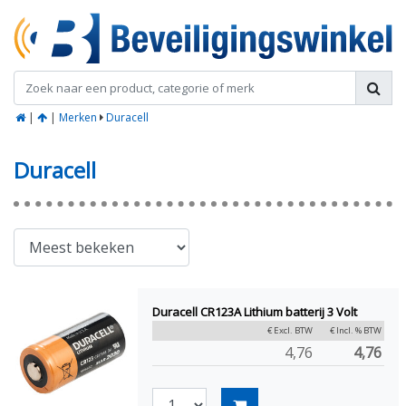
|
|
Merken
Duracell
Duracell
Duracell CR123A Lithium batterij 3 Volt
€ Excl. BTW
€ Incl. % BTW
4,76
4,76