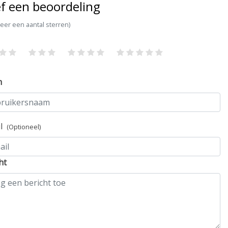
f een beoordeling
teer een aantal sterren)
m
il
(Optioneel)
ht