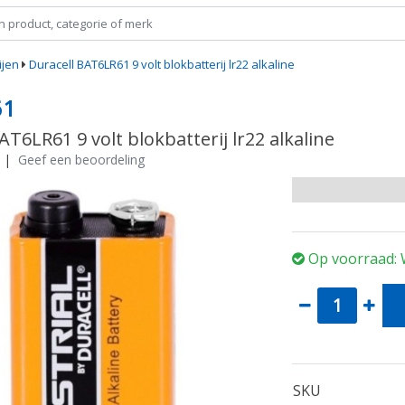
ijen
Duracell BAT6LR61 9 volt blokbatterij lr22 alkaline
61
AT6LR61 9 volt blokbatterij lr22 alkaline
|
Geef een beoordeling
Op voorraad: 
SKU