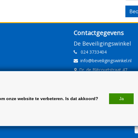
Beo
Contactgegevens
De Beveiligingswinkel
024 3733404
info@beveiligingswinkel.nl
Dr. de Blécourtstraat 47
6541DD Nijmegen
www.beveiligingswinkel.nl
KvK: 09.16.10.01
om onze website te verbeteren. Is dat akkoord?
Ja
BTW: NL 81.60.68.707.B01