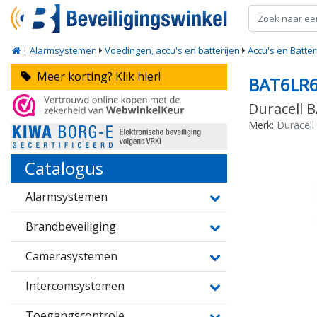
|
Alarmsystemen
Voedingen, accu's en batterijen
Accu's en Batter
Meer korting? Klik hier!
BAT6LR
Duracell B
Merk:
Duracell
Catalogus
Alarmsystemen
Brandbeveiliging
Camerasystemen
Intercomsystemen
Toegangscontrole