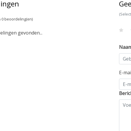
lingen
Gee
(Selec
 0 beoordeling(en)
lingen gevonden...
Naa
E-ma
Beric