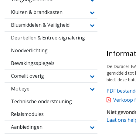
Kluizen & brandkasten
Blusmiddelen & Veiligheid
Deurbellen & Entree-signalering
Noodverlichting
Informat
Bewakingsspiegels
De Duracell BA
gemiddeld tot 
Comelit overig
biedt deze batt
Mobeye
PDF bestand
Verkoop f
Technische ondersteuning
Niet gevonde
Relaismodules
Laat ons hel
Aanbiedingen