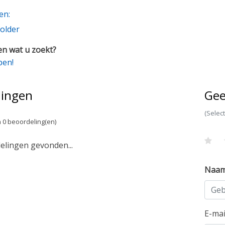
en:
older
n wat u zoekt?
pen!
lingen
Gee
(Selec
 0 beoordeling(en)
lingen gevonden...
Naa
E-ma