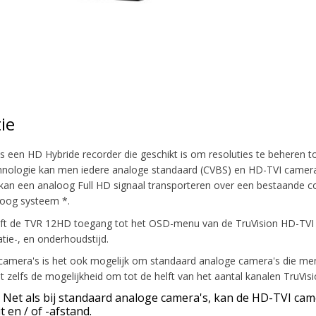
ie
 een HD Hybride recorder die geschikt is om resoluties te beheren t
nologie kan men iedere analoge standaard (CVBS) en HD-TVI camera
an een analoog Full HD signaal transporteren over een bestaande co
loog systeem *.
t de TVR 12HD toegang tot het OSD-menu van de TruVision HD-TVI c
latie-, en onderhoudstijd.
amera's is het ook mogelijk om standaard analoge camera's die men 
zelfs de mogelijkheid om tot de helft van het aantal kanalen TruVision
Net als bij standaard analoge camera's, kan de HD-TVI came
t en / of -afstand.