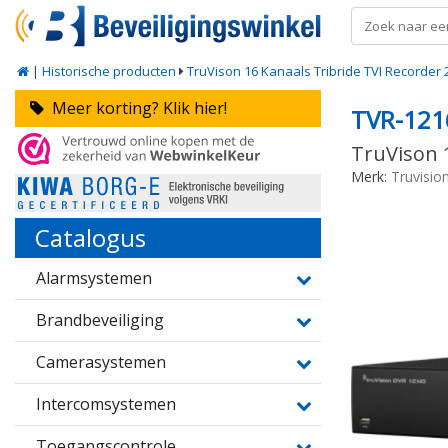
|
Historische producten
TruVison 16 Kanaals Tribride TVI Recorder
Meer korting? Klik hier!
TVR-121
TruVison 
Merk:
Truvisio
Catalogus
Alarmsystemen
Brandbeveiliging
Camerasystemen
Intercomsystemen
Toegangscontrole