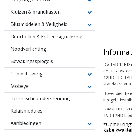
Kluizen & brandkasten
Blusmiddelen & Veiligheid
Deurbellen & Entree-signalering
Noodverlichting
Informat
Bewakingsspiegels
De TVR 12HD is
de HD-TVI-tech
Comelit overig
12HD. HD-TVI k
standaard ana
Mobeye
Bovendien heef
Technische ondersteuning
inregel-, instal
Naast HD-TVI c
Relaismodules
TVR 12HD biedt 
Aanbiedingen
*Opmerking: 
kabelkwalitei