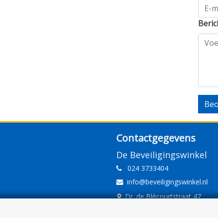
Beric
Beo
Contactgegevens
De Beveiligingswinkel
024 3733404
info@beveiligingswinkel.nl
Dr. de Blécourtstraat 47
6541DD Nijmegen