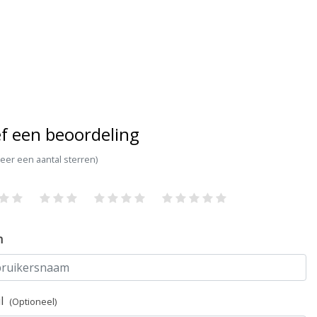
f een beoordeling
teer een aantal sterren)
m
il
(Optioneel)