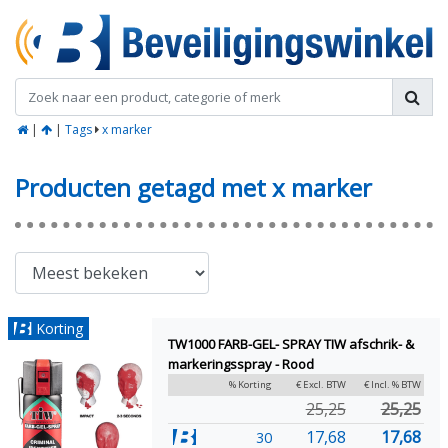
|
|
Tags
x marker
Producten getagd met x marker
Korting
TW1000 FARB-GEL- SPRAY TIW afschrik- &
markeringsspray - Rood
% Korting
€ Excl. BTW
€ Incl. % BTW
25,25
25,25
17,68
17,68
30