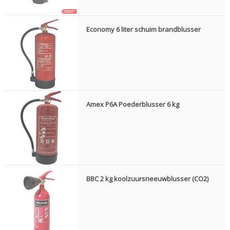
Economy 6 liter schuim brandblusser
Amex P6A Poederblusser 6 kg
BBC 2 kg koolzuursneeuwblusser (CO2)