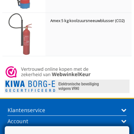
Amex 5 kg koolzuursneeuwblusser (CO2)
Klantenservice
Account
Contactgegevens