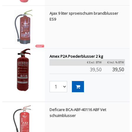
Ajax 9 liter sproeischuim brandblusser
ES9
Amex P2A Poederblusser 2 kg
€ Excl. BTW
€ Incl. % BTW
39,50
39,50
Deficare BCA-ABF-40116 ABF Vet
schuimblusser