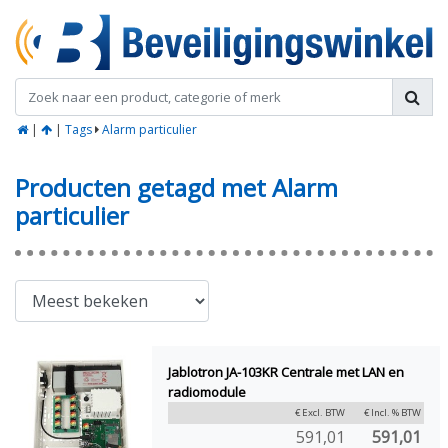
|
|
Tags
Alarm particulier
Producten getagd met Alarm
particulier
Jablotron JA-103KR Centrale met LAN en
radiomodule
€ Excl. BTW
€ Incl. % BTW
591,01
591,01