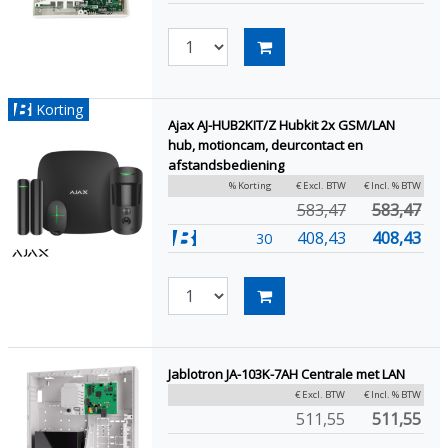
Korting
Ajax AJ-HUB2KIT/Z Hubkit 2x GSM/LAN
hub, motioncam, deurcontact en
afstandsbediening
% Korting
€ Excl. BTW
€ Incl. % BTW
583,47
583,47
408,43
408,43
30
Jablotron JA-103K-7AH Centrale met LAN
€ Excl. BTW
€ Incl. % BTW
511,55
511,55