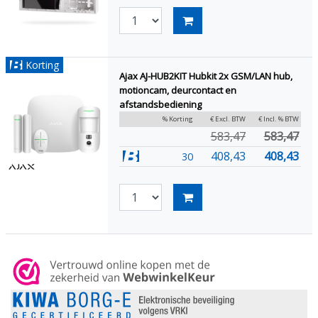
Korting
Ajax AJ-HUB2KIT Hubkit 2x GSM/LAN hub,
motioncam, deurcontact en
afstandsbediening
% Korting
€ Excl. BTW
€ Incl. % BTW
583,47
583,47
408,43
408,43
30