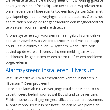
De vereiste detectie die u nodig heeft om uw woning goed te
beveiligen is sterk afhankelijk van uw situatie. Wij adviseren u
om in iedere bereikbare ruimte tot een hoogte van 5,5m met
gevelopeningen een bewegingsmelder te plaatsen. Ook is het
aan te raden om op de toegangsdeuren een magneetcontact
te plaatsen voor een snellere detectie.
Al onze systemen zijn voorzien van een gebruiksvriendelijke
app voor zowel IOS als Android. Door middel van deze app
houd u altijd controle over uw systeem, waar u zich ook
bevind op de wereld. Tevens zal u een melding d.m.v. een
pushbericht krijgen indien er een alarm is of er een probleem
opgetreden is.
Alarmsysteem installeren Hilversum
Wilt u liever dat wij uw alarmsysteem komen installeren in
Hilversum? Geen probleem!
Onze installatietak BTG Beveiligingsinstallaties is een BORG
gecertificeerd bedrijf voor zowel Bouwkundige beveiliging,
Elektronische beveiliging en gecertificeerde camerasystemen.
Al onze monteurs zijn in het bezit van een MBV diploma en