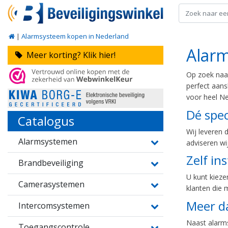
|
Alarmsysteem kopen in Nederland
Alar
Meer korting? Klik hier!
Op zoek naa
perfect aansl
voor heel Ne
Dé spec
Catalogus
Wij leveren 
Alarmsystemen
adviseren wij
Zelf in
Brandbeveiliging
U kunt kiezen
Camerasystemen
klanten die
Meer d
Intercomsystemen
Naast alarms
Toegangscontrole