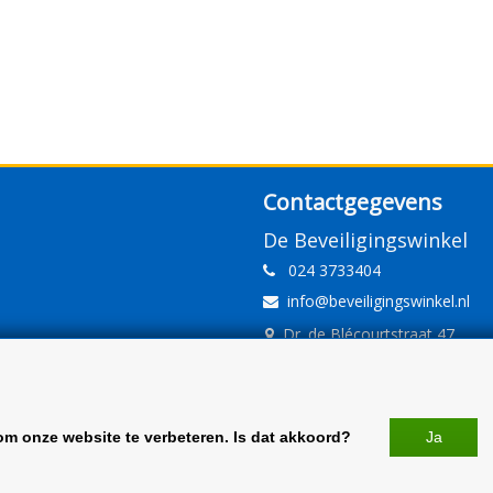
Contactgegevens
De Beveiligingswinkel
024 3733404
info@beveiligingswinkel.nl
Dr. de Blécourtstraat 47
6541DD Nijmegen
www.beveiligingswinkel.nl
KvK: 09.16.10.01
om onze website te verbeteren. Is dat akkoord?
Ja
BTW: NL 81.60.68.707.B01