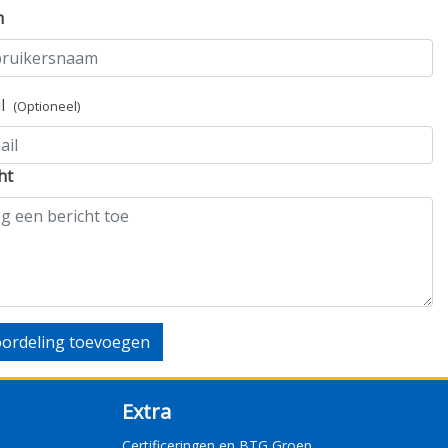
m
il
(Optioneel)
ht
ordeling toevoegen
Extra
Certificeringen en BTG Groep