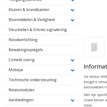
Kluizen & brandkasten
Blusmiddelen & Veiligheid
Deurbellen & Entree-signalering
Noodverlichting
Bewakingsspiegels
Comelit overig
Informat
Mobeye
De NoVus NVB-
Technische ondersteuning
beugel is verv
betrouwbare mo
Relaismodules
Met zijn speci
Aanbiedingen
zowel binnen al
meer.