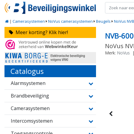
|
Camerasystemen
NoVus camerasystemen
Beugels
NoVus NVB
Meer korting? Klik hier!
NVB-60
NoVus NV
Merk:
NoVus
Catalogus
Alarmsystemen
Brandbeveiliging
Camerasystemen
Intercomsystemen
Toegangscontrole