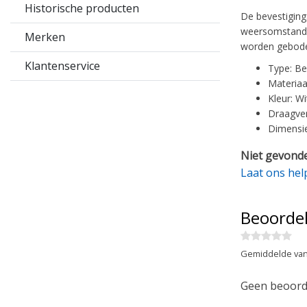
Historische producten
De bevestiging
weersomstandig
Merken
worden gebod
Klantenservice
Type: B
Materiaal
Kleur: Wi
Draagve
Dimensie
Niet gevonde
Laat ons hel
Beoorde
Gemiddelde van
Geen beoorde