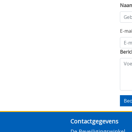
Naa
E-ma
Beric
Beo
Contactgegevens
De Beveiligingswinkel