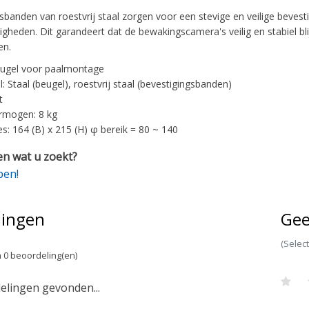
sbanden van roestvrij staal zorgen voor een stevige en veilige beves
heden. Dit garandeert dat de bewakingscamera's veilig en stabiel b
en.
eugel voor paalmontage
: Staal (beugel), roestvrij staal (bevestigingsbanden)
t
rmogen: 8 kg
s: 164 (B) x 215 (H) φ bereik = 80 ~ 140
n wat u zoekt?
pen!
lingen
Gee
(Selec
 0 beoordeling(en)
lingen gevonden...