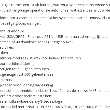
 uitgerust met een 10 Ah batterij, wat zorgt voor een betrouwbare st
eit biedt langdurige operationele autonomie, wat essentieel is voor de 
kheid om 4 zones te beheren via het systeem, biedt de Honeywell C
 beveiligingstoepassingen.
wde RF-module
wde GSM/GPRS-, Ethernet-, PSTN-, USB-communicatiemogelijkhede
edrade of 40 draadloze zones (12 ingebouwd)
ebruikers
okken
ntroller-modules (DCM’s) voor beheer tot 8 deuren
or nachtinschakeling
eugen tot 500 gebeurtenissen
sgeheugen tot 500 gebeurtenissen
chema’s
jkheden voor voedingsaansluiting
unt tot 4 bediendelen inclusief TouchCenter, de nieuwe MK8- en de 
erfunctie voor snellere installatie
re en uitbreidbare Galaxy®-technologie
 compatibel met EN50131,PD6662:2004/2010, DD243:2004, BS8243:2010