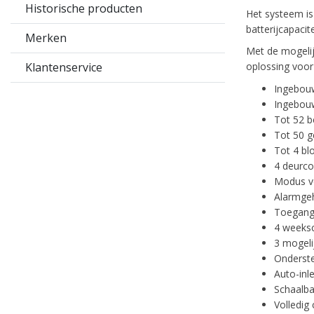
Historische producten
Het systeem is
batterijcapacit
Merken
Met de mogelij
Klantenservice
oplossing voor
Ingebou
Ingebou
Tot 52 b
Tot 50 g
Tot 4 bl
4 deurco
Modus vo
Alarmgeh
Toegang
4 weeks
3 mogeli
Onderste
Auto-inle
Schaalba
Volledig