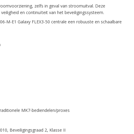
roomvoorziening, zelfs in geval van stroomuitval. Deze
veiligheid en continuïteit van het beveiligingssysteem.
006-M-E1 Galaxy FLEX3-50 centrale een robuuste en schaalbare
n
traditionele MK7-bediendelen/proxes
, Beveiligingsgraad 2, Klasse II