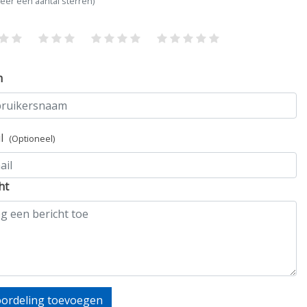
teer een aantal sterren)
m
il
(Optioneel)
ht
ordeling toevoegen