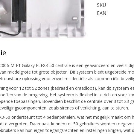
SKU
EAN
ie
006-M-E1 Galaxy FLEX3-50 centrale is een geavanceerd en veelzijdig 
van middelgrote tot grote objecten. Dit systeem biedt uitgebreide m
etrouwbare oplossing voor zowel residentiële als commerciële beveilig
ing voor 12 tot 52 zones (bedraad en draadloos), kan dit systeem 
hoeften van de omgeving. Het systeem is flexibel in te richten voor 
lopende toepassingen. Bovendien beschikt de centrale over 3 tot 23
eveiligingscomponenten, zoals sirenes of verlichting, aan te sturen.
3-50 ondersteunt tot 4 bedienpanelen, wat het mogelijk maakt om h
id te vergroten. Daarnaast kunnen tot 50 gebruikers worden toegevoe
bruikers kan hun eigen toegangsrechten en instellingen krijgen, wat de