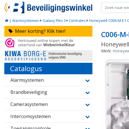
|
Alarmsystemen
Galaxy Flex 3
Centrales
Honeywell C006-M-E1 G
Meer korting? Klik hier!
C006-M-
Honeywell
Merk:
Honeywe
Catalogus
Alarmsystemen
Brandbeveiliging
Camerasystemen
Intercomsystemen
Toegangscontrole