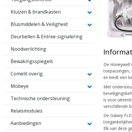
Kluizen & brandkasten
Blusmiddelen & Veiligheid
Deurbellen & Entree-signalering
Noodverlichting
Informat
Bewakingsspiegels
De Honeywell C
toepassingen, 
Comelit overig
en biedt een b
Mobeye
Met ondersteun
beveiligingsbe
Technische ondersteuning
is voor uiteen
verschillende b
Relaismodules
De Galaxy FLEX
toegankelijkhe
Aanbiedingen
Elk van deze ge