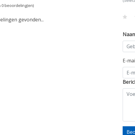
(Selec
 0 beoordeling(en)
lingen gevonden...
Naa
E-ma
Beric
Beo