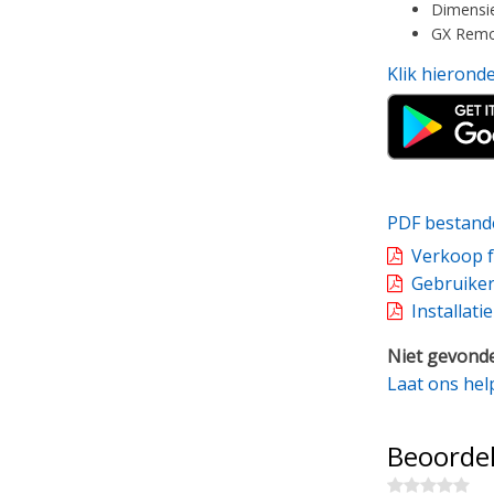
Dimensie
GX Remot
Klik hierond
PDF bestand
Verkoop f
Gebruiker
Installati
Niet gevonde
Laat ons hel
Beoorde