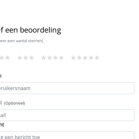
f een beoordeling
teer een aantal sterren)
m
il
(Optioneel)
ht