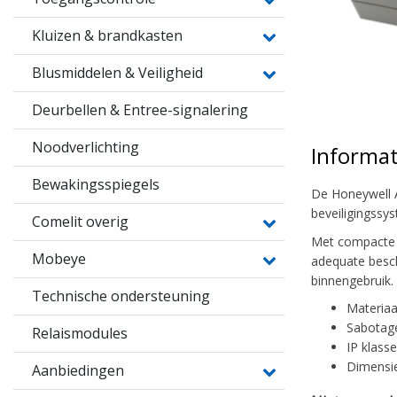
Kluizen & brandkasten
Blusmiddelen & Veiligheid
Deurbellen & Entree-signalering
Noodverlichting
Informat
Bewakingsspiegels
De Honeywell A
beveiligingssy
Comelit overig
Met compacte af
Mobeye
adequate besch
binnengebruik.
Technische ondersteuning
Materiaal
Sabotag
Relaismodules
IP klasse
Dimensie
Aanbiedingen