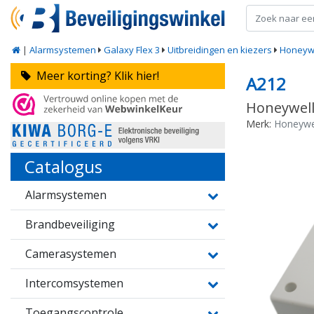
|
Alarmsystemen
Galaxy Flex 3
Uitbreidingen en kiezers
Honeywe
Meer korting? Klik hier!
A212
Honeywell 
Merk:
Honeywe
Catalogus
Alarmsystemen
Brandbeveiliging
Camerasystemen
Intercomsystemen
Toegangscontrole