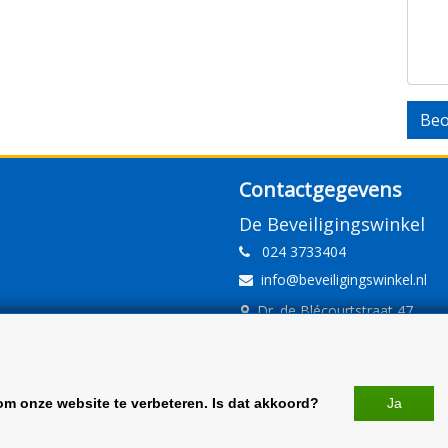
Beo
Contactgegevens
De Beveiligingswinkel
024 3733404
info@beveiligingswinkel.nl
Dr. de Blécourtstraat 47
6541DD Nijmegen
www.beveiligingswinkel.nl
KvK: 09.16.10.01
om onze website te verbeteren. Is dat akkoord?
Ja
BTW: NL 81.60.68.707.B01