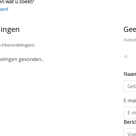
n wat u zoekt?
pen!
lingen
Gee
(Selec
 0 beoordeling(en)
lingen gevonden...
Naa
E-ma
Beric