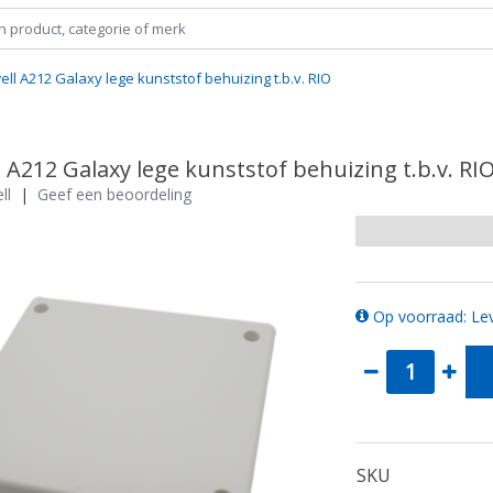
ll A212 Galaxy lege kunststof behuizing t.b.v. RIO
A212 Galaxy lege kunststof behuizing t.b.v. RI
ll
|
Geef een beoordeling
Op voorraad: Lev
SKU