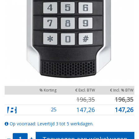
% Korting
€ Excl. BTW
€ Incl. % BTW
196,35
196,35
147,26
147,26
25
Op voorraad: Levertijd 3 tot 5 werkdagen.