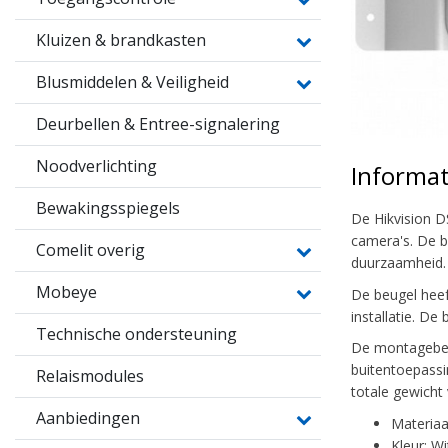
Kluizen & brandkasten
Blusmiddelen & Veiligheid
Deurbellen & Entree-signalering
Noodverlichting
Informat
Bewakingsspiegels
De Hikvision 
camera's. De b
Comelit overig
duurzaamheid.
Mobeye
De beugel heeft
installatie. De
Technische ondersteuning
De montagebeug
buitentoepassi
Relaismodules
totale gewicht
Aanbiedingen
Materiaa
Kleur: Wi