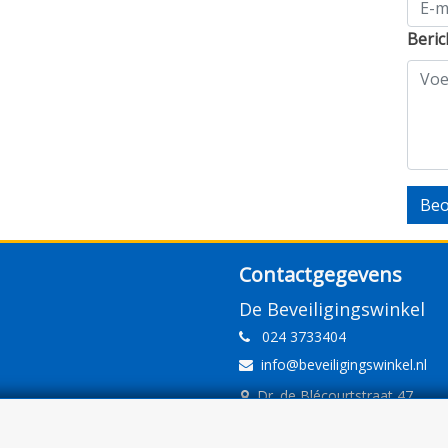
Beric
Beo
Contactgegevens
De Beveiligingswinkel
024 3733404
info@beveiligingswinkel.nl
Dr. de Blécourtstraat 47
6541DD Nijmegen
www.beveiligingswinkel.nl