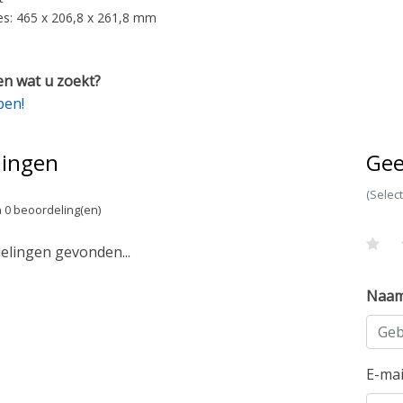
s: 465 x 206,8 x 261,8 mm
n wat u zoekt?
pen!
lingen
Gee
(Selec
 0 beoordeling(en)
lingen gevonden...
Naa
E-ma