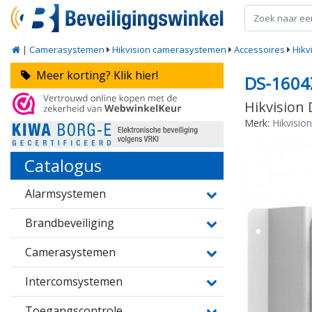
|
Camerasystemen
Hikvision camerasystemen
Accessoires
Hikv
Meer korting? Klik hier!
DS-1604
Hikvision
Merk:
Hikvision
Catalogus
Alarmsystemen
Brandbeveiliging
Camerasystemen
Intercomsystemen
Toegangscontrole