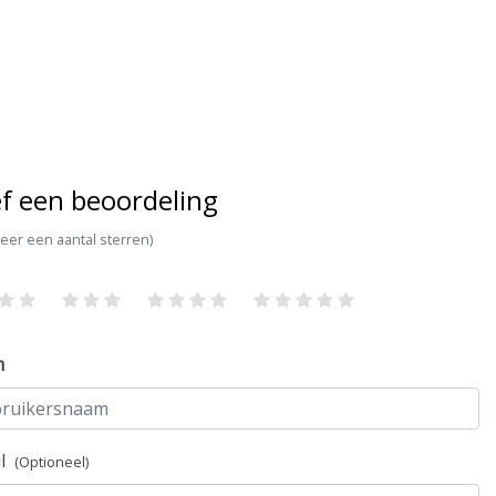
f een beoordeling
teer een aantal sterren)
m
il
(Optioneel)