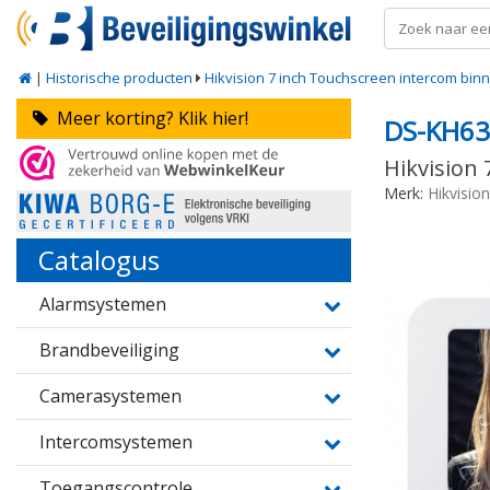
|
Historische producten
Hikvision 7 inch Touchscreen intercom binne
Meer korting? Klik hier!
DS-KH6
Hikvision 
Merk:
Hikvision
Catalogus
Alarmsystemen
Brandbeveiliging
Camerasystemen
Intercomsystemen
Toegangscontrole