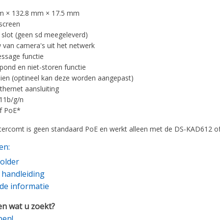
m × 132.8 mm × 17.5 mm
screen
 slot (geen sd meegeleverd)
w van camera's uit het netwerk
ssage functie
pond en niet-storen functie
en (optineel kan deze worden aangepast)
hernet aansluiting
.11b/g/n
f PoE*
ntercomt is geen standaard PoE en werkt alleen met de DS-KAD612 
en:
older
e handleiding
de informatie
n wat u zoekt?
pen!