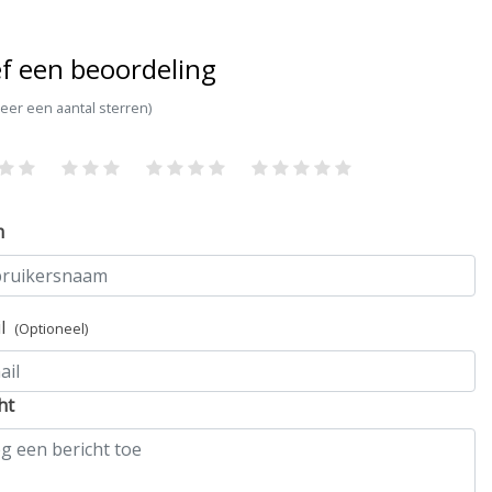
f een beoordeling
teer een aantal sterren)
m
il
(Optioneel)
ht