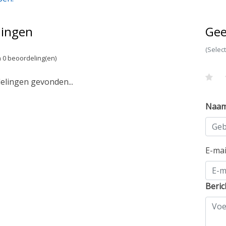
lingen
Gee
(Selec
 0 beoordeling(en)
lingen gevonden...
Naa
E-ma
Beric