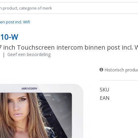
n post incl. Wifi
310-W
7 inch Touchscreen intercom binnen post incl. W
|
Geef een beoordeling
Historisch produ
SKU
EAN