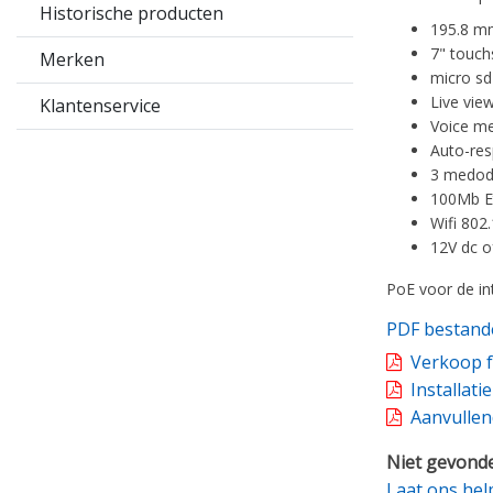
Historische producten
195.8 m
7" touch
Merken
micro sd
Live vie
Klantenservice
Voice me
Auto-res
3 medodi
100Mb Et
Wifi 802
12V dc o
PoE voor de i
PDF bestand
Verkoop f
Installati
Aanvullen
Niet gevonde
Laat ons hel