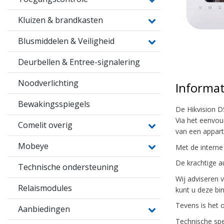
Kluizen & brandkasten
Blusmiddelen & Veiligheid
Deurbellen & Entree-signalering
Noodverlichting
Informat
Bewakingsspiegels
De Hikvision D
Via het eenvou
Comelit overig
van een appar
Mobeye
Met de interne
De krachtige a
Technische ondersteuning
Wij adviseren v
Relaismodules
kunt u deze bin
Tevens is het 
Aanbiedingen
Technische spec