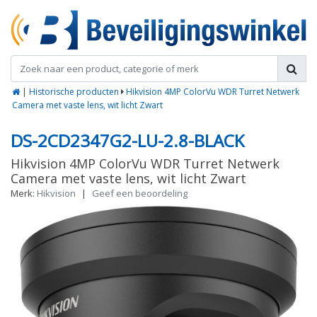
|
Historische producten
Hikvision 4MP ColorVu WDR Turret Netwerk
Camera met vaste lens, wit licht Zwart
DS-2CD2347G2-LU-2.8-BLACK
Hikvision 4MP ColorVu WDR Turret Netwerk
Camera met vaste lens, wit licht Zwart
Merk:
Hikvision
|
Geef een beoordeling