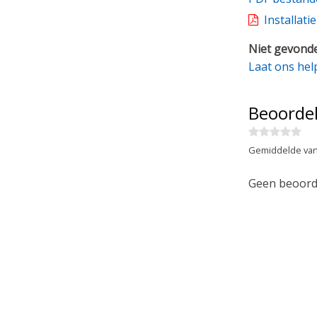
Installati
Niet gevonde
Laat ons hel
Beoorde
Gemiddelde van
Geen beoorde