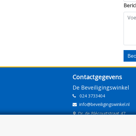
Beric
Beo
Contactgegevens
De Beveiligingswinkel
024 3733404
info@beveiligingswinkel.nl
Dr. de Blécourtstraat 47
6541DD Nijmegen
www.beveiligingswinkel.nl