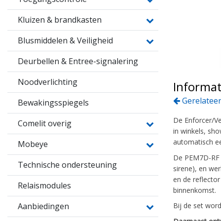
Kluizen & brandkasten
Blusmiddelen & Veiligheid
Deurbellen & Entree-signalering
Noodverlichting
Informat
Gerelateer
Bewakingsspiegels
De Enforcer/Ve
Comelit overig
in winkels, sh
automatisch ee
Mobeye
De PEM7D-RF se
Technische ondersteuning
sirene), en we
en de reflector
Relaismodules
binnenkomst.
Aanbiedingen
Bij de set wor