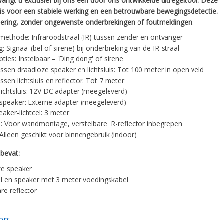
ngt u exclusief bij ons een door ons ontwikkelde uitregeltool. Deze t
 is voor een stabiele werking en een betrouwbare bewegingsdetectie.
ering, zonder ongewenste onderbrekingen of foutmeldingen.
methode: Infraroodstraal (IR) tussen zender en ontvanger
g: Signaal (bel of sirene) bij onderbreking van de IR-straal
ties: Instelbaar – 'Ding dong' of sirene
ussen draadloze speaker en lichtsluis: Tot 100 meter in open veld
ssen lichtsluis en reflector: Tot 7 meter
lichtsluis: 12V DC adapter (meegeleverd)
speaker: Externe adapter (meegeleverd)
eaker-lichtcel: 3 meter
 Voor wandmontage, verstelbare IR-reflector inbegrepen
 Alleen geschikt voor binnengebruik (indoor)
bevat:
ze speaker
cel en speaker met 3 meter voedingskabel
re reflector
en: