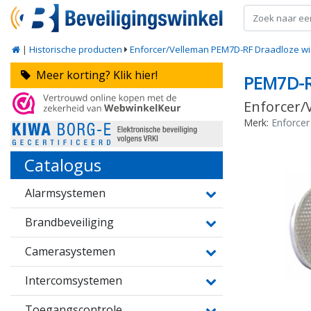
|
Historische producten
Enforcer/Velleman PEM7D-RF Draadloze wink
Meer korting? Klik hier!
PEM7D-
Enforcer/
Merk:
Enforcer
Catalogus
Alarmsystemen
Brandbeveiliging
Camerasystemen
Intercomsystemen
Toegangscontrole