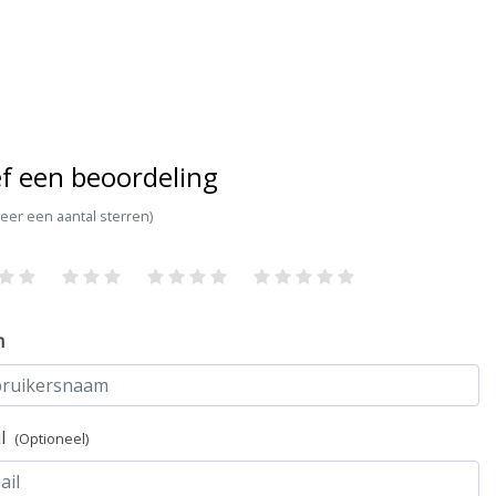
f een beoordeling
teer een aantal sterren)
m
il
(Optioneel)