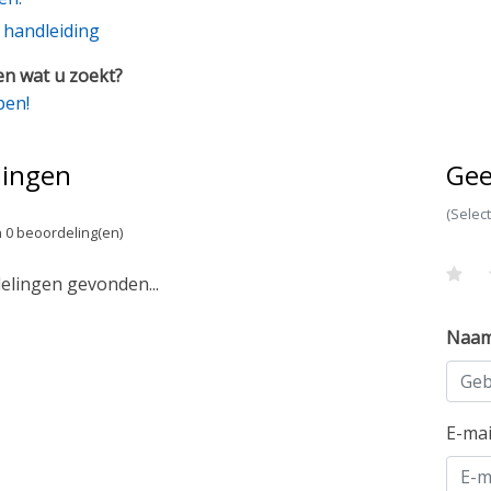
e handleiding
n wat u zoekt?
pen!
lingen
Gee
(Selec
 0 beoordeling(en)
lingen gevonden...
Naa
E-ma