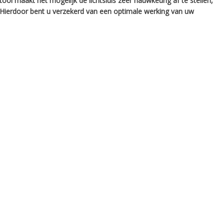
ool maakt het mogelijk de lichtsluis zeer nauwkeurig af te stellen,
 Hierdoor bent u verzekerd van een optimale werking van uw