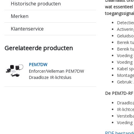
Daarnaast ontva
Historische producten
wat essentieel
toegangssignal
Merken
Detectie
Klantenservice
Activerin
Geluidsop
Bereik t
Gerelateerde producten
Bereik tu
Voeding 
Voeding 
PEM7DW
Kabel sp
Enforcer/Velleman PEM7DW
Montage:
Draadloze IR-lichtsluis
Gebruik:
De PEM7D-RF 
Draadlo
IR-licht
Verstelba
Voeding
PDF bestand