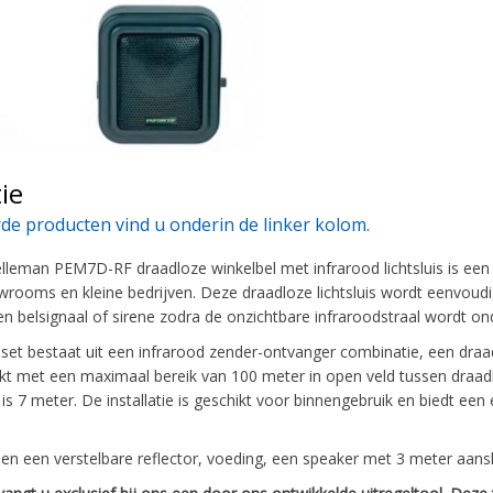
ie
de producten vind u onderin de linker kolom.
lleman PEM7D-RF draadloze winkelbel met infrarood lichtsluis is een
owrooms en kleine bedrijven. Deze draadloze lichtsluis wordt eenvoud
n belsignaal of sirene zodra de onzichtbare infraroodstraal wordt o
t bestaat uit een infrarood zender-ontvanger combinatie, een draadl
rkt met een maximaal bereik van 100 meter in open veld tussen draadlo
 is 7 meter. De installatie is geschikt voor binnengebruik en biedt ee
den een verstelbare reflector, voeding, een speaker met 3 meter aansl