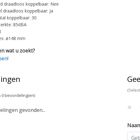
d draadloos koppelbaar: Nee
l draadloos koppelbaar: Ja
tal koppelbaar: 30
terkte: 85dBA
t
es: ø148 mm
n wat u zoekt?
pen!
lingen
Gee
(Selec
 0 beoordeling(en)
lingen gevonden...
Naa