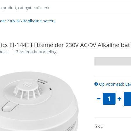
lder 230V AC/9V Alkaline batterij
nics EI-144E Hittemelder 230V AC/9V Alkaline batt
onics
|
Geef een beoordeling
Op voorraad: Lev
SKU