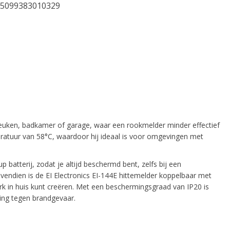
5099383010329
 keuken, badkamer of garage, waar een rookmelder minder effectief
peratuur van 58°C, waardoor hij ideaal is voor omgevingen met
batterij, zodat je altijd beschermd bent, zelfs bij een
Bovendien is de EI Electronics EI-144E hittemelder koppelbaar met
rk in huis kunt creëren. Met een beschermingsgraad van IP20 is
ging tegen brandgevaar.