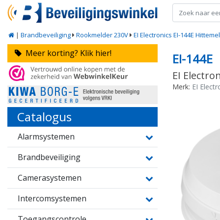
|
Brandbeveiliging
Rookmelder 230V
EI Electronics EI-144E Hitteme
Meer korting? Klik hier!
EI-144E
EI Electro
Merk:
EI Electr
Catalogus
Alarmsystemen
Brandbeveiliging
Camerasystemen
Intercomsystemen
Toegangscontrole