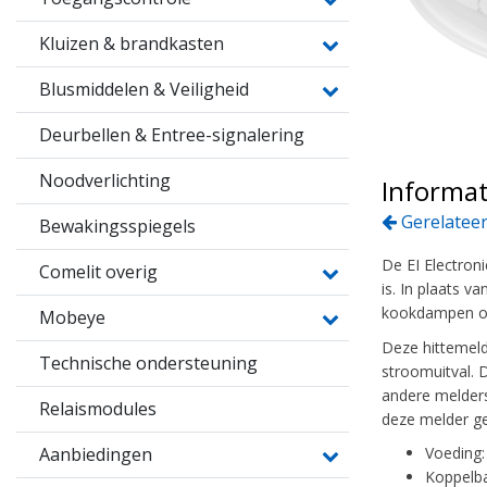
Kluizen & brandkasten
Blusmiddelen & Veiligheid
Deurbellen & Entree-signalering
Noodverlichting
Informat
Gerelateer
Bewakingsspiegels
De EI Electron
Comelit overig
is. In plaats 
kookdampen of
Mobeye
Deze hittemelde
Technische ondersteuning
stroomuitval. D
andere melders
Relaismodules
deze melder ge
Aanbiedingen
Voeding:
Koppelba