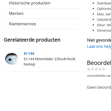
Historische producten
Standaar
Optionee
Merken
Max. aan
Geluidss
Klantenservice
Kleur: Wi
Dimensi
Gerelateerde producten
Niet gevonde
Laat ons hel
EI-144
EI-144 hittemelder 230volt/9volt
Beoorde
backup
Gemiddelde van
Geen beoorde