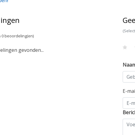
pen!
lingen
Gee
(Selec
 0 beoordeling(en)
lingen gevonden...
Naa
E-ma
Beric