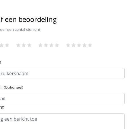
f een beoordeling
teer een aantal sterren)
m
il
(Optioneel)
ht