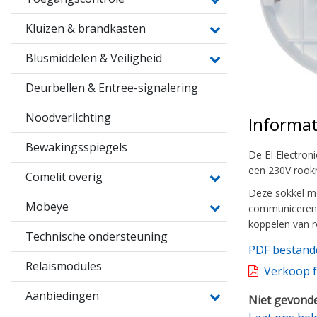
Kluizen & brandkasten
Blusmiddelen & Veiligheid
Deurbellen & Entree-signalering
Noodverlichting
Informat
Bewakingsspiegels
De EI Electron
een 230V rookm
Comelit overig
Deze sokkel ma
Mobeye
communiceren m
koppelen van r
Technische ondersteuning
PDF bestand
Relaismodules
Verkoop f
Aanbiedingen
Niet gevonde