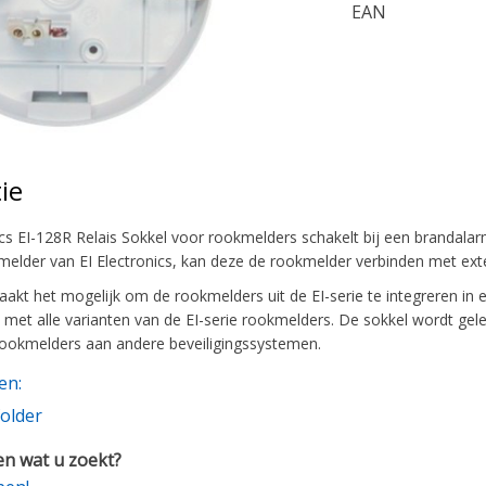
EAN
ie
ics EI-128R Relais Sokkel voor rookmelders schakelt bij een brandala
elder van EI Electronics, kan deze de rookmelder verbinden met exte
akt het mogelijk om de rookmelders uit de EI-serie te integreren in e
et alle varianten van de EI-serie rookmelders. De sokkel wordt gele
ookmelders aan andere beveiligingssystemen.
en:
older
n wat u zoekt?