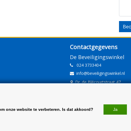
Beo
Contactgegevens
De Beveiligingswinkel
024 3733404
info@beveiligingswinkel.nl
Dr. de Blécourtstraat 47
6541DD Nijmegen
www.beveiligingswinkel.nl
KvK: 09.16.10.01
om onze website te verbeteren. Is dat akkoord?
Ja
BTW: NL 81.60.68.707.B01