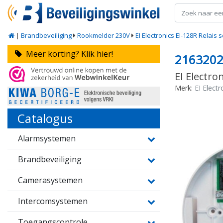
|
Brandbeveiliging
Rookmelder 230V
EI Electronics EI-128R Relais
Meer korting? Klik hier!
216320
EI Electro
Merk:
EI Electr
Catalogus
Alarmsystemen
Brandbeveiliging
Camerasystemen
Intercomsystemen
Toegangscontrole