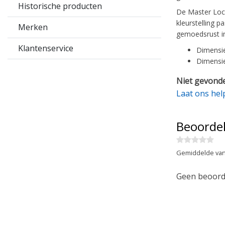
Historische producten
De Master Lock
kleurstelling p
Merken
gemoedsrust in
Klantenservice
Dimensie
Dimensie
Niet gevonde
Laat ons hel
Beoorde
Gemiddelde van
Geen beoorde