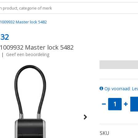
31009932 Master lock 5482
932
31009932 Master lock 5482
|
Geef een beoordeling
Op voorraad: Lev
SKU