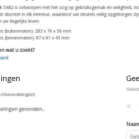
 5482 is ontworpen met het oog op gebruiksgemak en veiligheid, incl
ast discreet in elk interieur, waardoor uw sleutels veilig opgeborgen z
 uw dagelijks leven.
s (buitenmaten): 283 x 76 x 56 mm
s (binnenmaten): 87 x 61 x 43 mm
n wat u zoekt?
pen!
lingen
Gee
(Selec
 0 beoordeling(en)
lingen gevonden...
Naa