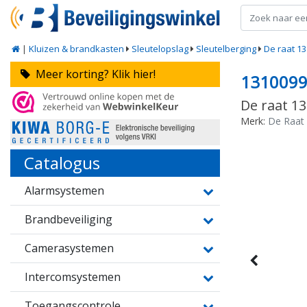
|
Kluizen & brandkasten
Sleutelopslag
Sleutelberging
De raat 1
Meer korting? Klik hier!
131009
De raat 1
Merk:
De Raat
Catalogus
Alarmsystemen
Brandbeveiliging
Camerasystemen
Intercomsystemen
Toegangscontrole