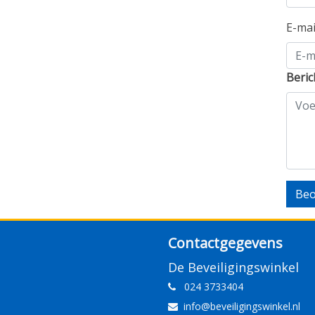
E-ma
Beric
Beo
Contactgegevens
De Beveiligingswinkel
024 3733404
info@beveiligingswinkel.nl