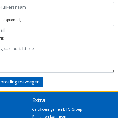
il
(Optioneel)
ht
ordeling toevoegen
Extra
Certificeringen en BTG Groep
Prijzen en kortingen