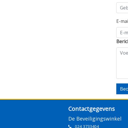
E-ma
Beric
Beo
Contactgegevens
De Beveiligingswinkel
024 3733404