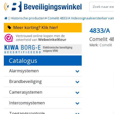
|
Historische producten
Comelit 4833/A Videosignaalversterker van
Meer korting? Klik hier!
4833/A
Comelit 48
Merk:
Comelit
Catalogus
Alarmsystemen
Brandbeveiliging
Camerasystemen
Intercomsystemen
Toegangscontrole