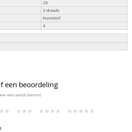
28
2-draads
Kunststof
4
f een beoordeling
teer een aantal sterren)
m