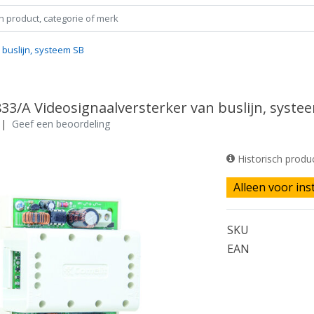
 buslijn, systeem SB
33/A Videosignaalversterker van buslijn, syste
|
Geef een beoordeling
Historisch produ
Alleen voor ins
SKU
EAN