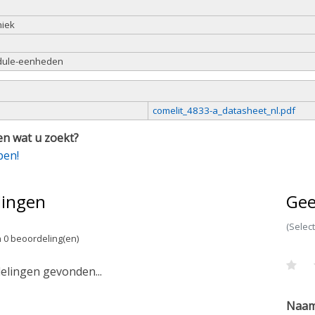
niek
dule-eenheden
comelit_4833-a_datasheet_nl.pdf
n wat u zoekt?
pen!
lingen
Gee
(Selec
 0 beoordeling(en)
lingen gevonden...
Naa