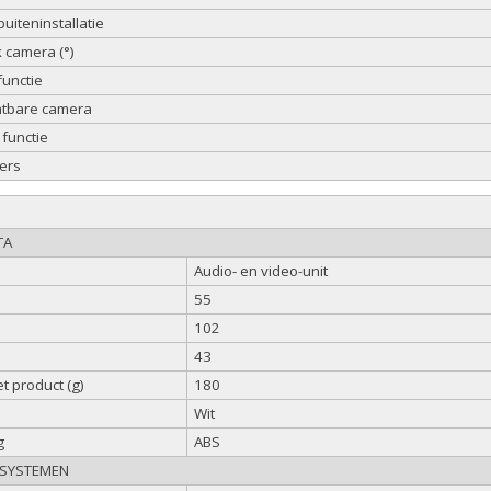
uiteninstallatie
camera (°)
functie
htbare camera
functie
ers
TA
Audio- en video-unit
55
102
43
t product (g)
180
Wit
g
ABS
 SYSTEMEN