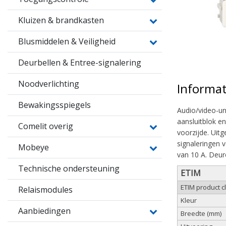
Kluizen & brandkasten
Blusmiddelen & Veiligheid
Deurbellen & Entree-signalering
Noodverlichting
Informat
Bewakingsspiegels
Audio/video-un
aansluitblok e
Comelit overig
voorzijde. Uit
signaleringen 
Mobeye
van 10 A. Deur
Technische ondersteuning
ETIM
ETIM product 
Relaismodules
Kleur
Aanbiedingen
Breedte (mm)