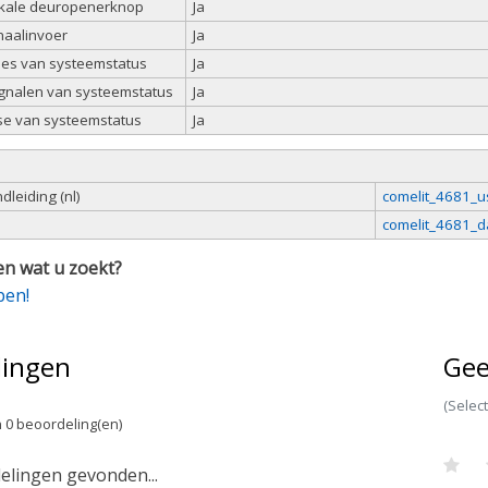
okale deuropenerknop
Ja
naalinvoer
Ja
ties van systeemstatus
Ja
ignalen van systeemstatus
Ja
e van systeemstatus
Ja
leiding (nl)
comelit_4681_u
comelit_4681_d
n wat u zoekt?
pen!
lingen
Gee
(Selec
 0 beoordeling(en)
lingen gevonden...