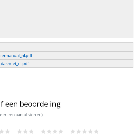
sermanual_nl.pdf
atasheet_nl.pdf
f een beoordeling
teer een aantal sterren)