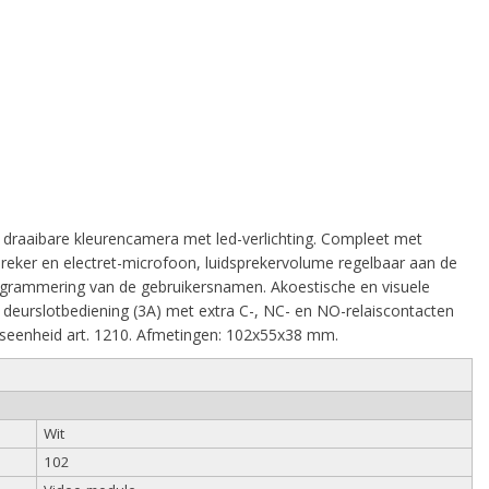
 draaibare kleurencamera met led-verlichting. Compleet met
preker en electret-microfoon, luidsprekervolume regelbaar aan de
ogrammering van de gebruikersnamen. Akoestische en visuele
deurslotbediening (3A) met extra C-, NC- en NO-relaiscontacten
gseenheid art. 1210. Afmetingen: 102x55x38 mm.
Wit
102