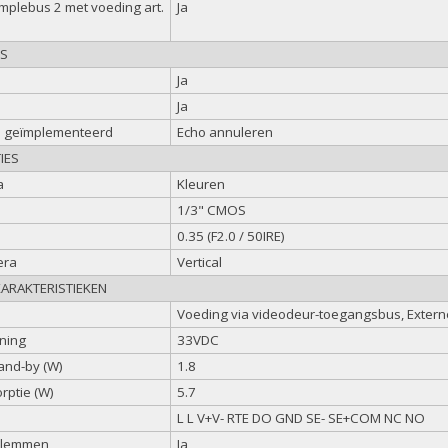
mplebus 2 met voeding art.
Ja
ES
Ja
Ja
n geïmplementeerd
Echo annuleren
IES
a
Kleuren
1/3" CMOS
0.35 (F2.0 / 50IRE)
era
Vertical
KARAKTERISTIEKEN
Voeding via videodeur-toegangsbus, Extern
ning
33VDC
tand-by (W)
1.8
rptie (W)
5.7
L L V+V- RTE DO GND SE- SE+COM NC NO
klemmen
Ja