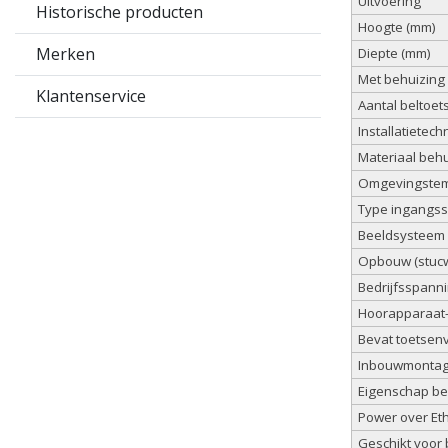
Uitvoering
Historische producten
Hoogte (mm)
Merken
Diepte (mm)
Met behuizing
Klantenservice
Aantal beltoet
Installatietech
Materiaal behu
Omgevingstem
Type ingangs
Beeldsysteem
Opbouw (stuc
Bedrijfsspanni
Hoorapparaat-
Bevat toetsen
Inbouwmontage
Eigenschap b
Power over Et
Geschikt voor 