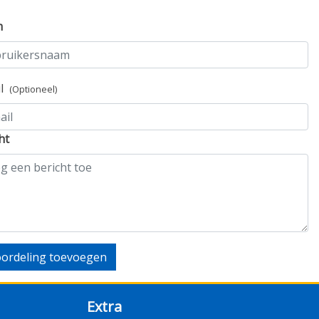
m
il
(Optioneel)
ht
ordeling toevoegen
Extra