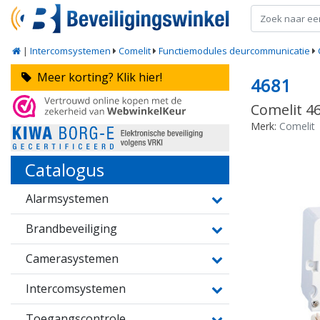
|
Intercomsystemen
Comelit
Functiemodules deurcommunicatie
Meer korting? Klik hier!
4681
Comelit 46
Merk:
Comelit
Catalogus
Alarmsystemen
Brandbeveiliging
Camerasystemen
Intercomsystemen
Toegangscontrole