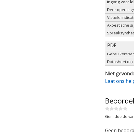
Ingang voor l
Deur open sig
Visuele indica
Akoestische s
Spraaksynthes
PDF
Gebruikershand
Datasheet (nl)
Niet gevonde
Laat ons hel
Beoorde
Gemiddelde van
Geen beoorde