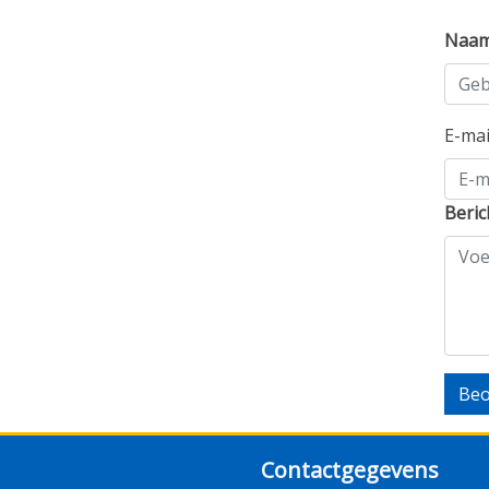
Naa
E-ma
Beric
Beo
Contactgegevens