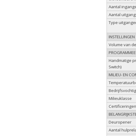
Aantal ingange
Aantal uitgang
Type uitgange
INSTELLINGEN
Volume van de
PROGRAMME
Handmatige pr
Switch)
MILIEU- EN C
Temperatuurbe
Bedrijfsvochti
Milieuklasse
Certificeringe
BELANGRIJKST
Deuropener
Aantal hulprela