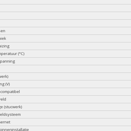
sen
niek
izing
peratuur (°C)
spanning
werk)
ng (V)
compatibel
veld
 (stucwerk)
eeldsysteem
hernet
binneninstallatie