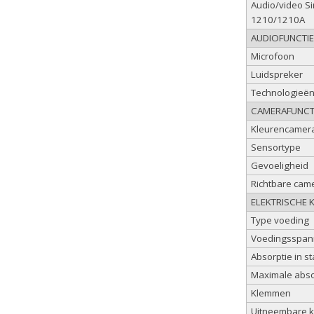
Audio/video Si
1210/1210A
AUDIOFUNCTI
Microfoon
Luidspreker
Technologieë
CAMERAFUNCT
Kleurencamer
Sensortype
Gevoeligheid
Richtbare cam
ELEKTRISCHE 
Type voeding
Voedingsspan
Absorptie in s
Maximale abso
Klemmen
Uitneembare 