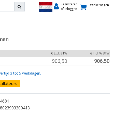
Registreren
Winkelwagen
of Inloggen
emen
€ Excl. BTW
€ Incl. % BTW
906,50
906,50
ertijd 3 tot 5 werkdagen.
tallateurs
4681
8023903300413