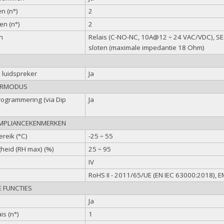
n (n°)
2
en (n°)
2
n
Relais (C-NO-NC, 10A@12 ÷ 24 VAC/VDC), SE
sloten (maximale impedantie 18 Ohm)
 luidspreker
Ja
ERMODUS
ogrammering (via Dip
Ja
OMPLIANCEKENMERKEN
reik (°C)
-25 ÷ 55
gheid (RH max) (%)
25 ÷ 95
IV
n
RoHS II - 2011/65/UE (EN IEC 63000:2018),
E FUNCTIES
Ja
is (n°)
1