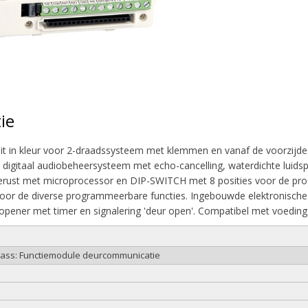
ie
it in kleur voor 2-draadssysteem met klemmen en vanaf de voorzijde
n digitaal audiobeheersysteem met echo-cancelling, waterdichte luids
gerust met microprocessor en DIP-SWITCH met 8 posities voor de pr
voor de diverse programmeerbare functies. Ingebouwde elektronische 
opener met timer en signalering 'deur open'. Compatibel met voedin
class: Functiemodule deurcommunicatie