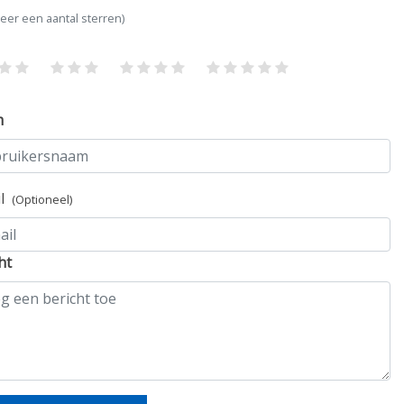
teer een aantal sterren)
m
il
(Optioneel)
ht