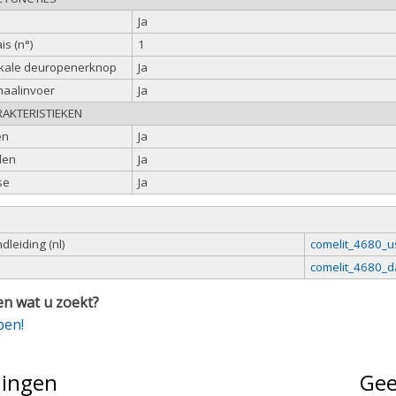
Ja
is (n°)
1
okale deuropenerknop
Ja
naalinvoer
Ja
AKTERISTIEKEN
en
Ja
len
Ja
se
Ja
leiding (nl)
comelit_4680_u
comelit_4680_d
n wat u zoekt?
pen!
lingen
Gee