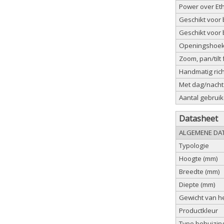
Power over Et
Geschikt voor 
Geschikt voor b
Openingshoek 
Zoom, pan/tilt 
Handmatig ric
Met dag/nacht 
Aantal gebruik
Datasheet
ALGEMENE DA
Typologie
Hoogte (mm)
Breedte (mm)
Diepte (mm)
Gewicht van he
Productkleur
Type behuizin