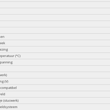
sen
niek
izing
peratuur (°C)
spanning
werk)
ng (V)
compatibel
veld
 (stucwerk)
eeldsysteem