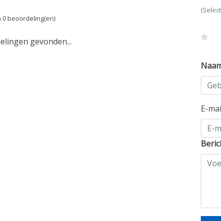
(Selec
 0 beoordeling(en)
lingen gevonden...
Naa
E-ma
Beric