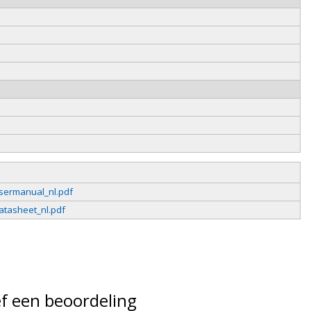
sermanual_nl.pdf
atasheet_nl.pdf
f een beoordeling