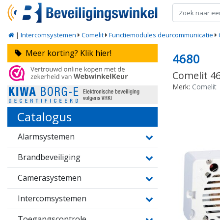
|
Intercomsystemen
Comelit
Functiemodules deurcommunicatie
Meer korting? Klik hier!
4680
Comelit 46
Merk:
Comelit
Catalogus
Alarmsystemen
Brandbeveiliging
Camerasystemen
Intercomsystemen
Toegangscontrole