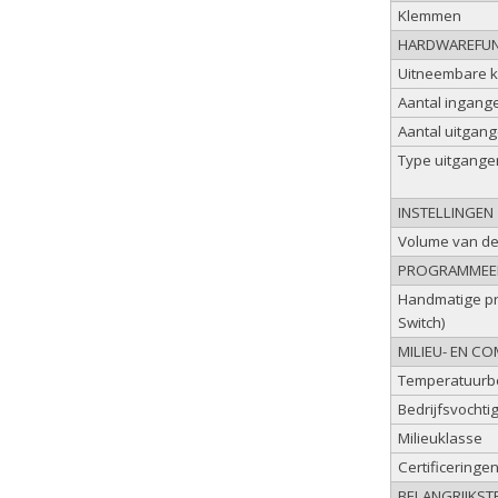
Klemmen
HARDWAREFUN
Uitneembare 
Aantal ingange
Aantal uitgang
Type uitgange
INSTELLINGEN
Volume van de
PROGRAMME
Handmatige pr
Switch)
MILIEU- EN C
Temperatuurbe
Bedrijfsvochti
Milieuklasse
Certificeringe
BELANGRIJKST