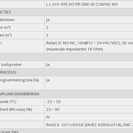
L L V+V- RTE DO PR GND SE COM NC NO
CTIES
klemmen
Ja
n (n°)
2
en (n°)
2
n
Relais (C-NO-NC, 10A@12 ÷ 24 VAC/VDC), SE: o
(maximale impedantie 18 Ohm)
 luidspreker
Ja
ERMODUS
ogrammering (via Dip
Ja
OMPLIANCEKENMERKEN
reik (°C)
-25 ÷ 55
gheid (RH max) (%)
25 ÷ 95
IV
n
RoHS II - 2011/65/UE (EN IEC 63000:2018), EM
E FUNCTIES