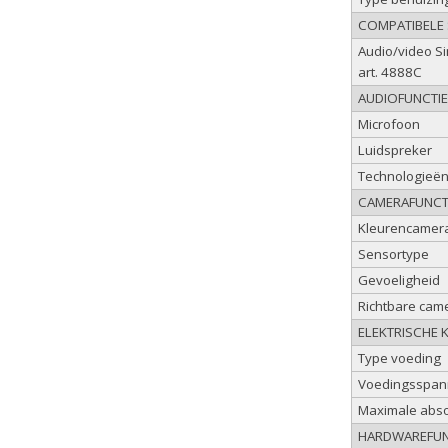
COMPATIBELE
Audio/video S
art. 4888C
AUDIOFUNCTI
Microfoon
Luidspreker
Technologieë
CAMERAFUNCT
Kleurencamer
Sensortype
Gevoeligheid
Richtbare cam
ELEKTRISCHE 
Type voeding
Voedingsspan
Maximale abso
HARDWAREFUN