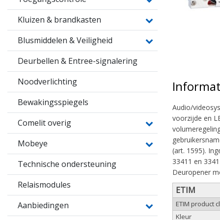
Kluizen & brandkasten
Blusmiddelen & Veiligheid
Deurbellen & Entree-signalering
Noodverlichting
Informat
Bewakingsspiegels
Audio/videosys
voorzijde en L
Comelit overig
volumeregeling
gebruikersname
Mobeye
(art. 1595). I
33411 en 33412
Technische ondersteuning
Deuropener met
Relaismodules
ETIM
ETIM product 
Aanbiedingen
Kleur