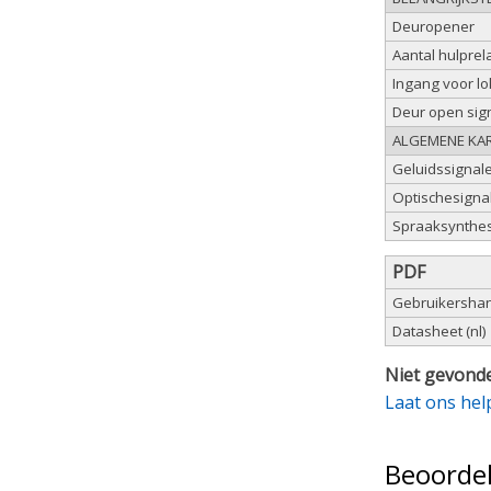
Deuropener
Aantal hulprela
Ingang voor l
Deur open sig
ALGEMENE KAR
Geluidssignal
Optischesigna
Spraaksynthe
PDF
Gebruikershand
Datasheet (nl)
Niet gevonde
Laat ons hel
Beoorde