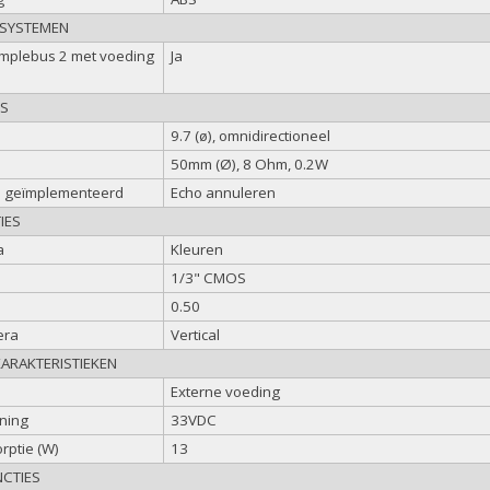
 SYSTEMEN
implebus 2 met voeding
Ja
ES
9.7 (ø), omnidirectioneel
50mm (Ø), 8 Ohm, 0.2W
n geïmplementeerd
Echo annuleren
IES
a
Kleuren
1/3" CMOS
0.50
era
Vertical
KARAKTERISTIEKEN
Externe voeding
ning
33VDC
rptie (W)
13
CTIES