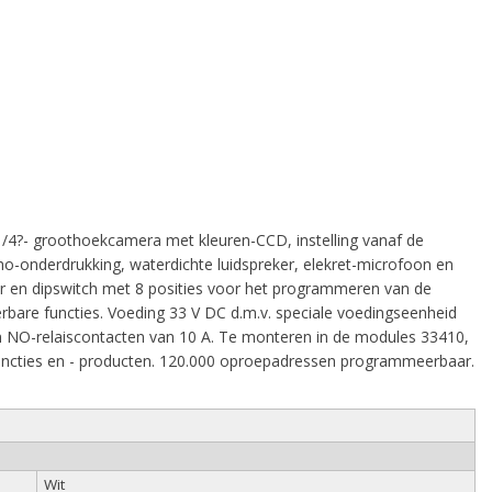
4?- groothoekcamera met kleuren-CCD, instelling vanaf de
cho-onderdrukking, waterdichte luidspreker, elekret-microfoon en
r en dipswitch met 8 posities voor het programmeren van de
bare functies. Voeding 33 V DC d.m.v. speciale voedingseenheid
en NO-relaiscontacten van 10 A. Te monteren in de modules 33410,
uncties en - producten. 120.000 oproepadressen programmeerbaar.
Wit