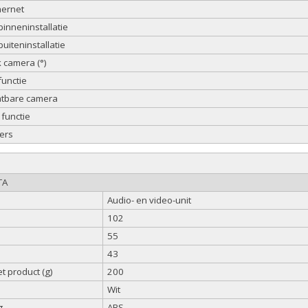
hernet
binneninstallatie
uiteninstallatie
camera (°)
functie
htbare camera
functie
ers
TA
Audio- en video-unit
102
55
43
t product (g)
200
Wit
g
ABS