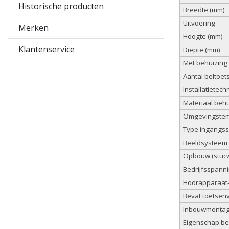
Historische producten
Breedte (mm)
Uitvoering
Merken
Hoogte (mm)
Klantenservice
Diepte (mm)
Met behuizing
Aantal beltoet
Installatietech
Materiaal behu
Omgevingstem
Type ingangs
Beeldsysteem
Opbouw (stuc
Bedrijfsspanni
Hoorapparaat-
Bevat toetsen
Inbouwmontage
Eigenschap b