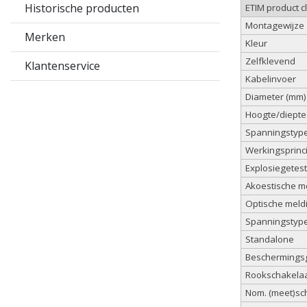
Historische producten
ETIM product c
Montagewijze
Merken
Kleur
Zelfklevend
Klantenservice
Kabelinvoer
Diameter (mm)
Hoogte/diepte
Spanningstyp
Werkingsprinc
Explosiegetest
Akoestische m
Optische meld
Spanningstype
Standalone
Beschermingsg
Rookschakela
Nom. (meet)sc