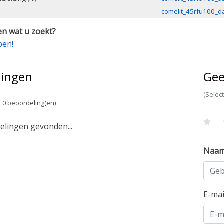
comelit_45rfu100_da
n wat u zoekt?
pen!
lingen
Gee
(Selec
 0 beoordeling(en)
lingen gevonden...
Naa
E-ma