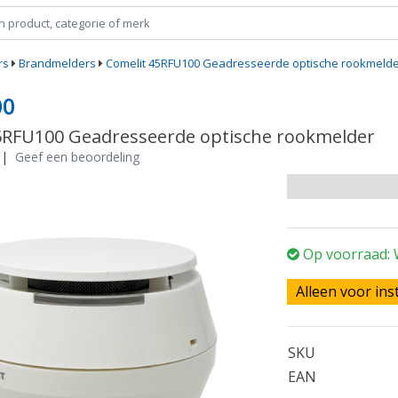
rs
Brandmelders
Comelit 45RFU100 Geadresseerde optische rookmeld
00
5RFU100 Geadresseerde optische rookmelder
|
Geef een beoordeling
Op voorraad: 
Alleen voor ins
SKU
EAN