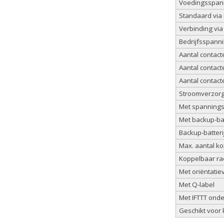
Voedingsspanni
Standaard via 
Verbinding via
Bedrijfsspannin
Aantal contact
Aantal contact
Aantal contact
Stroomverzorg
Met spannings
Met backup-bat
Backup-batter
Max. aantal k
Koppelbaar rad
Met oriëntatiev
Met Q-label
Met IFTTT ond
Geschikt voor