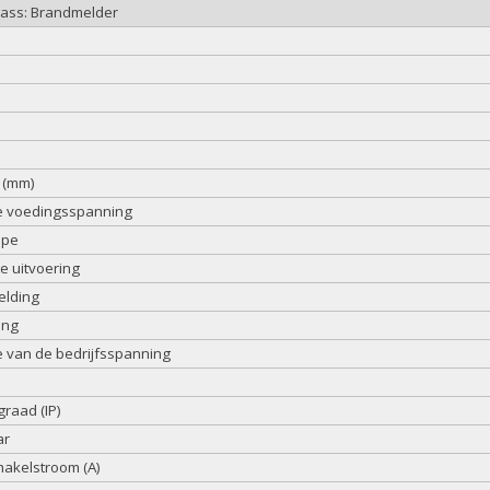
lass: Brandmelder
 (mm)
e voedingsspanning
ipe
e uitvoering
elding
ing
 van de bedrijfsspanning
raad (IP)
ar
hakelstroom (A)