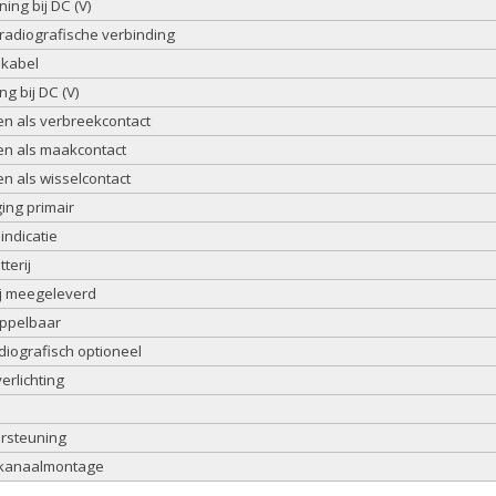
ng bij DC (V)
radiografische verbinding
 kabel
g bij DC (V)
en als verbreekcontact
en als maakcontact
en als wisselcontact
ing primair
indicatie
terij
ij meegeleverd
oppelbaar
iografisch optioneel
erlichting
ersteuning
 kanaalmontage