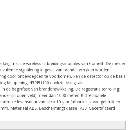
rking met de wireless uitbreidingsmodules van Comelit. De melder
nvullende signalering in geval van brandalarm (kan worden
ering door onbevoegden te voorkomen, kan de detector op de basis
ng bij opening. 45RFU100 dankzij de digitale
in de beginfase van brandontwikkeling. De registratie (enrolling)
nder (in open veld) meer dan 1000 meter. Bidirectionele
imale levensduur van circa 10 jaar (afhankelijk van gebruik en
76mm. Materiaal ABS. Beschermingsklasse IP30. Gecertificeerd