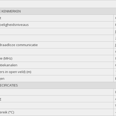
E KENMERKEN
t
voeligheidsniveaus
 draadloze communicatie
ie (MHz)
ntiekanalen
ers in open veld) (m)
gen
CIFICATIES
g
reik (°C)