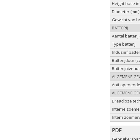
Height base i
Diameter (mm)
Gewicht van he
BATTERIJ
Aantal batterij 
Type batterij
Inclusief batter
Batterijduur (
Batterijniveau
ALGEMENE GE
Anti-openend
ALGEMENE GE
Draadloze tec
Interne zoeme
Intern zoemer
PDF
Gebruikershand