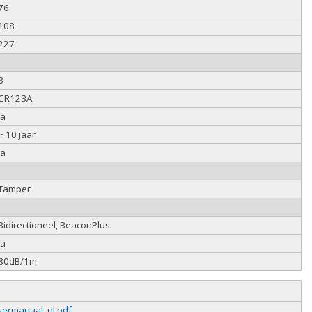
76
108
227
3
CR123A
Ja
~ 10 jaar
Ja
Tamper
Bidirectioneel, BeaconPlus
Ja
80dB/1m
sermanual_nl.pdf