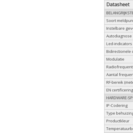
Datasheet
BELANGRIJKST
Soort meldpun
Instelbare ge
Autodiagnose
Led-indicators
Bidirectionele
Modulatie
Radiofrequent
Aantal freque
RF-bereik (met
EN certificerin
HARDWARE-SPE
IP-Codering
Type behuizin
Productkleur
Temperatuurbe