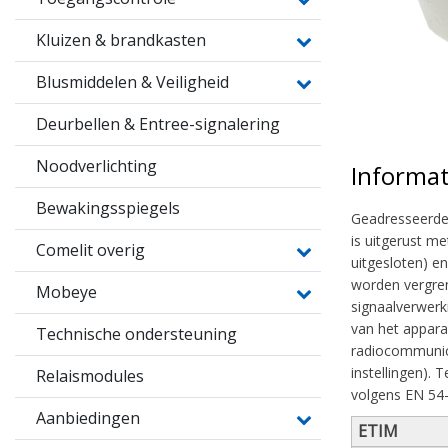
Kluizen & brandkasten
Blusmiddelen & Veiligheid
Deurbellen & Entree-signalering
Noodverlichting
Informat
Bewakingsspiegels
Geadresseerde 
is uitgerust m
Comelit overig
uitgesloten) e
worden vergren
Mobeye
signaalverwerki
van het appara
Technische ondersteuning
radiocommunica
instellingen).
Relaismodules
volgens EN 54-
Aanbiedingen
ETIM