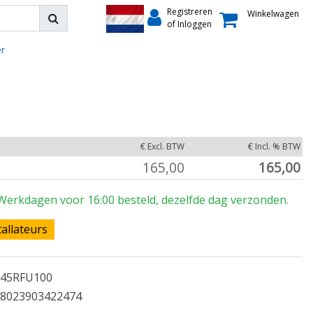
Registreren
Winkelwagen
of Inloggen
er
€ Excl. BTW
€ Incl. % BTW
165,00
165,00
Werkdagen voor 16:00 besteld, dezelfde dag verzonden.
tallateurs
45RFU100
8023903422474