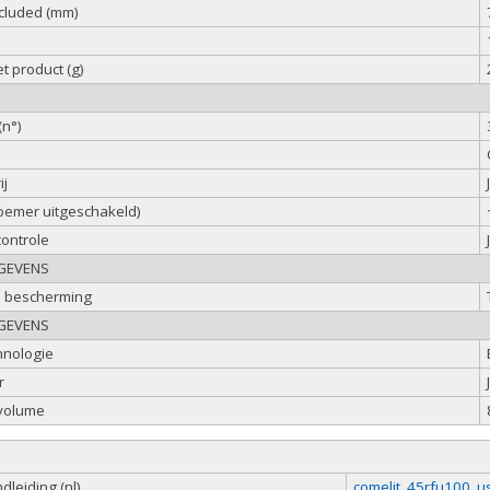
ncluded (mm)
t product (g)
(n°)
ij
zoemer uitgeschakeld)
controle
GEVENS
e bescherming
GEVENS
hnologie
r
volume
leiding (nl)
comelit_45rfu100_u