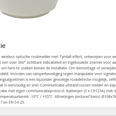
ie
wireless optische rookmelder met Tyndall-effect, ontworpen voor we
et een over 360° zichtbare indicatieled en ingebouwde zoemer voor aa
n om hem te zoeken binnen de installatie. Om demontage of verwijd
deld. Voorzien van tamperbeveiliging tegen manipulatie voor signaleri
ngsalgoritmen is een bijzonder gevoelige rookdetectie mogelijk, zelfs 
at is eenvoudig en snel. Communicatie-afstand tussen melder en expa
tie met eigen communicatieprotocol. Batterijen (3 x CR123A) met max
 Temperatuurbereik -10°C / +55°C. Afmetingen (inclusief basis) Ø108x
7 en EN 54-25.