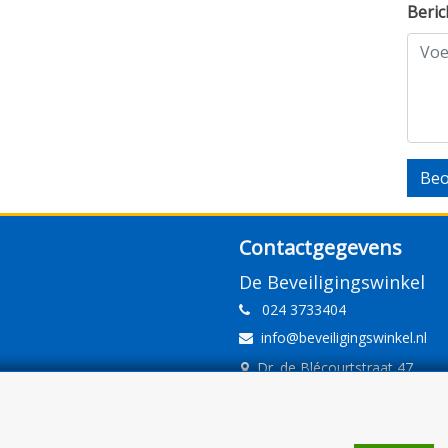
Beric
Beo
Contactgegevens
De Beveiligingswinkel
024 3733404
info@beveiligingswinkel.nl
Dr. de Blécourtstraat 47
6541DD Nijmegen
www.beveiligingswinkel.nl
KvK: 09.16.10.01