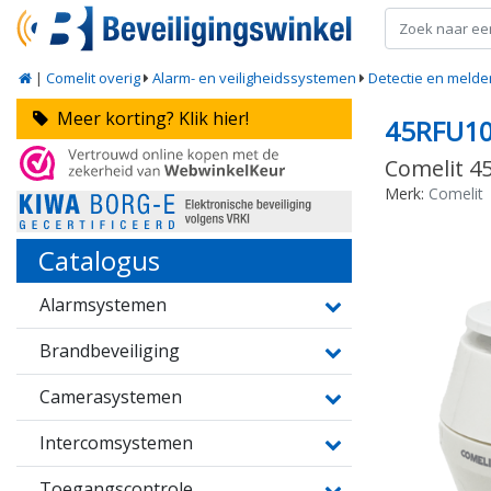
|
Comelit overig
Alarm- en veiligheidssystemen
Detectie en melde
Meer korting? Klik hier!
45RFU1
Comelit 4
Merk:
Comelit
Catalogus
Alarmsystemen
Brandbeveiliging
Camerasystemen
Intercomsystemen
Toegangscontrole