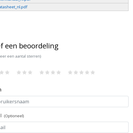
tasheet_nl.pdf
f een beoordeling
teer een aantal sterren)
m
il
(Optioneel)