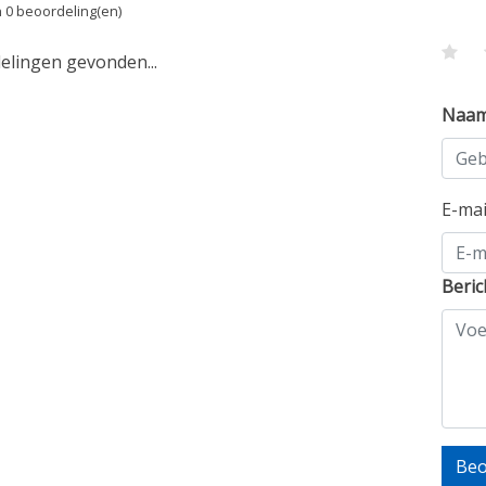
 0 beoordeling(en)
lingen gevonden...
Naa
E-ma
Beric
Beo