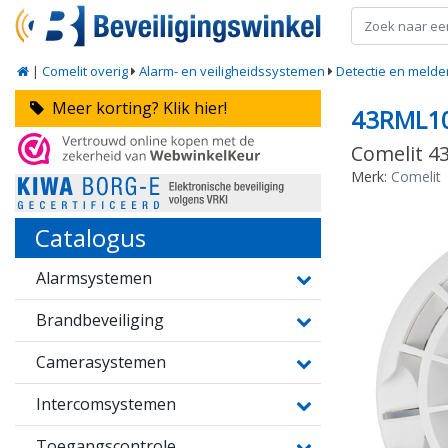
|
Comelit overig
Alarm- en veiligheidssystemen
Detectie en melde
Meer korting? Klik hier!
43RML1
Comelit 4
Merk:
Comelit
Catalogus
Alarmsystemen
Brandbeveiliging
Camerasystemen
Intercomsystemen
Toegangscontrole