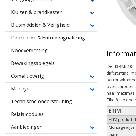
Kluizen & brandkasten
Blusmiddelen & Veiligheid
Deurbellen & Entree-signalering
Noodverlichting
Informat
Bewakingsspiegels
De 43RML100 is
differentiaal 
Comelit overig
betrouwbaarhei
overschreden e
Mobeye
naar maximaal.
Elke 8 seconde
Technische ondersteuning
ETIM
Relaismodules
ETIM product c
Aanbiedingen
Montagewijze
Kleur