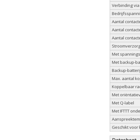
Verbinding via
Bedrijfsspannin
Aantal contact
Aantal contact
Aantal contact
Stroomverzorg
Met spannings
Met backup-bat
Backup-batter
Max. aantal k
Koppelbaar rad
Met oriëntatiev
Met Q-label
Met IFTTT ond
Aanspreektemp
Geschikt voor