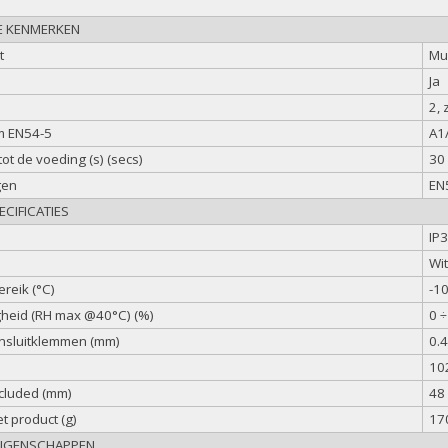
E KENMERKEN
t
Mul
Ja
2, 
m EN54-5
A1
 tot de voeding (s) (secs)
30
gen
EN
CIFICATIES
IP
Wit
reik (°C)
-10
gheid (RH max @40°C) (%)
0 ÷
nsluitklemmen (mm)
0.4
10
ncluded (mm)
48
t product (g)
17
EIGENSCHAPPEN