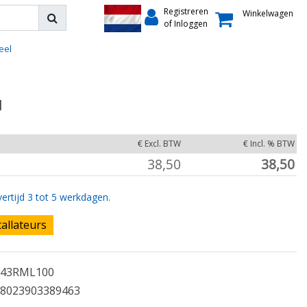
Registreren
Winkelwagen
of Inloggen
eel
l
€ Excl. BTW
€ Incl. % BTW
38,50
38,50
ertijd 3 tot 5 werkdagen.
tallateurs
43RML100
8023903389463