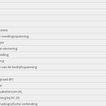
 (mm)
e voedingsspanning
ipe
e uitvoering
elding
ing
 van de bedrijfsspanning
raad (IP)
ar
hakelstroom (A)
ng bij DC (V)
radiografische verbinding