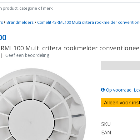
rs
Brandmelders
Comelit 43RML100 Multi critera rookmelder convention
00
3RML100 Multi critera rookmelder conventionee
|
Geef een beoordeling
Op voorraad: Lev
Alleen voor ins
SKU
EAN