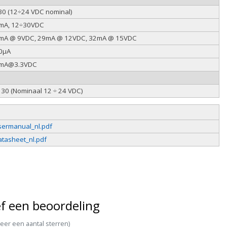
30 (12÷24 VDC nominal)
mA, 12÷30VDC
mA @ 9VDC, 29mA @ 12VDC, 32mA @ 15VDC
0µA
mA@3.3VDC
 30 (Nominaal 12 ÷ 24 VDC)
sermanual_nl.pdf
tasheet_nl.pdf
f een beoordeling
teer een aantal sterren)