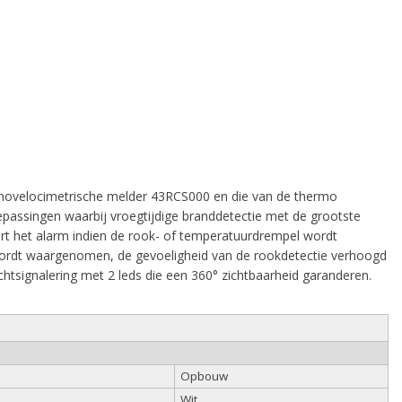
rmovelocimetrische melder 43RCS000 en die van de thermo
epassingen waarbij vroegtijdige branddetectie met de grootste
rt het alarm indien de rook- of temperatuurdrempel wordt
wordt waargenomen, de gevoeligheid van de rookdetectie verhoogd
chtsignalering met 2 leds die een 360° zichtbaarheid garanderen.
Opbouw
Wit