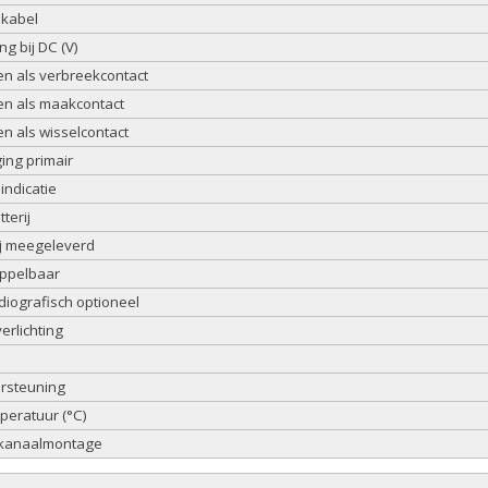
 kabel
g bij DC (V)
en als verbreekcontact
en als maakcontact
en als wisselcontact
ing primair
indicatie
terij
ij meegeleverd
oppelbaar
iografisch optioneel
erlichting
ersteuning
eratuur (°C)
 kanaalmontage