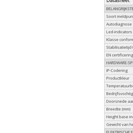
Datasheet
BELANGRIJKST
Soort meldpun
Autodiagnose
Led-indicators
Klasse confor
Stabilisatietijd
EN certificerin
HARDWARE-SPE
IP-Codering
Productkleur
Temperatuurbe
Bedrijfsvochti
Doorsnede aa
Breedte (mm)
Height base i
Gewicht van he
ELEKTRISCHE 