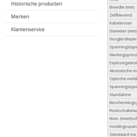
Historische producten
Breedte (mm)
Zelfklevend
Merken
Kabelinvoer
Klantenservice
Diameter (mm)
Hoogte/diepte
Spanningstyp
Werkingsprinc
Explosiegetest
Akoestische m
Optische meld
Spanningstype
Standalone
Beschermingsg
Rookschakela
Nom. (meet)sc
Voedingsspanni
Standaard via 