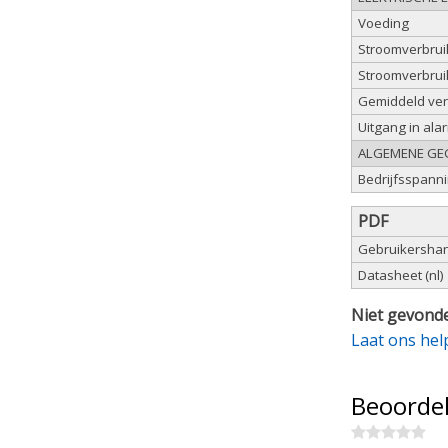
Voeding
Stroomverbrui
Stroomverbrui
Gemiddeld verb
Uitgang in ala
ALGEMENE GE
Bedrijfsspann
PDF
Gebruikershand
Datasheet (nl)
Niet gevonde
Laat ons hel
Beoorde