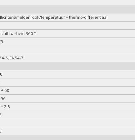
ticriteriamelder rook/temperatuur + thermo-differentiaal
zichtbaarheid 360 °
/R
54-5, EN54-7
30
 ÷ 60
 96
 ÷ 2.5
2
0