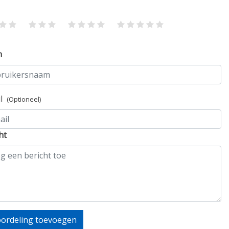
m
il
(Optioneel)
ht
ordeling toevoegen