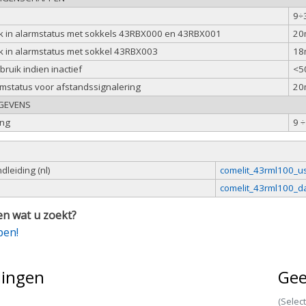
9÷
k in alarmstatus met sokkels 43RBX000 en 43RBX001
20
k in alarmstatus met sokkel 43RBX003
18
ruik indien inactief
<5
rmstatus voor afstandssignalering
20
GEVENS
ing
9 ÷
leiding (nl)
comelit_43rml100_u
comelit_43rml100_da
n wat u zoekt?
pen!
lingen
Gee
(Selec