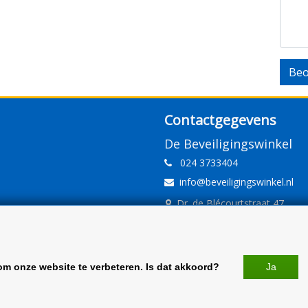
Beo
Contactgegevens
De Beveiligingswinkel
024 3733404
info@beveiligingswinkel.nl
Dr. de Blécourtstraat 47
6541DD Nijmegen
www.beveiligingswinkel.nl
KvK: 09.16.10.01
om onze website te verbeteren. Is dat akkoord?
Ja
BTW: NL 81.60.68.707.B01