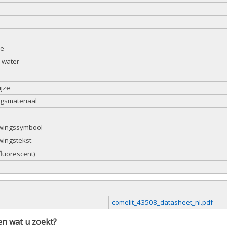
se
 water
ijze
ngsmateriaal
wingssymbool
ingstekst
fluorescent)
comelit_43508_datasheet_nl.pdf
n wat u zoekt?