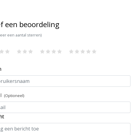
f een beoordeling
teer een aantal sterren)
m
il
(Optioneel)
ht