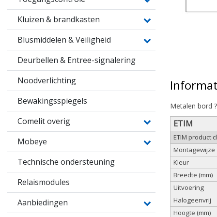
Kluizen & brandkasten
Blusmiddelen & Veiligheid
Deurbellen & Entree-signalering
Noodverlichting
Informat
Bewakingsspiegels
Metalen bord
Comelit overig
ETIM
ETIM product c
Mobeye
Montagewijze
Technische ondersteuning
Kleur
Breedte (mm)
Relaismodules
Uitvoering
Halogeenvrij
Aanbiedingen
Hoogte (mm)