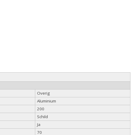
Overig
Aluminium
200
Schild
Ja
70