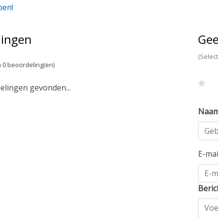
pen!
lingen
Gee
(Selec
 0 beoordeling(en)
lingen gevonden...
Naa
E-ma
Beric