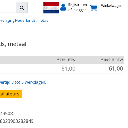
Registreren
Winkelwagen
of Inloggen
eveiliging Nederlands, metaal
ds, metaal
€ Excl. BTW
€ Incl. % BTW
61,00
61,00
ertijd 3 tot 5 werkdagen.
tallateurs
43508
8023903282849