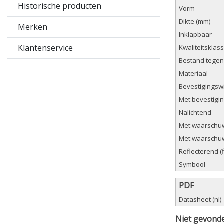
Historische producten
Vorm
Dikte (mm)
Merken
Inklapbaar
Klantenservice
Kwaliteitsklas
Bestand tegen
Materiaal
Bevestigingsw
Met bevestigi
Nalichtend
Met waarschu
Met waarschuw
Reflecterend (
Symbool
PDF
Datasheet (nl)
Niet gevonde