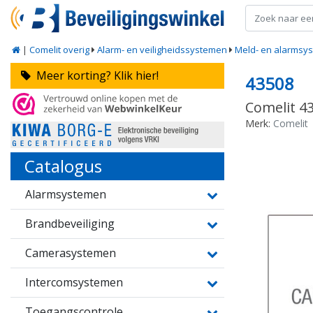
|
Comelit overig
Alarm- en veiligheidssystemen
Meld- en alarmsy
Meer korting? Klik hier!
43508
Comelit 43
Merk:
Comelit
Catalogus
Alarmsystemen
Brandbeveiliging
Camerasystemen
Intercomsystemen
Toegangscontrole