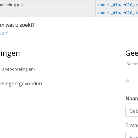
leiding (nl)
comelit_41pae020_us
comelit_41pae020_da
n wat u zoekt?
pen!
lingen
Gee
(Selec
 0 beoordeling(en)
lingen gevonden...
Naa
E-ma