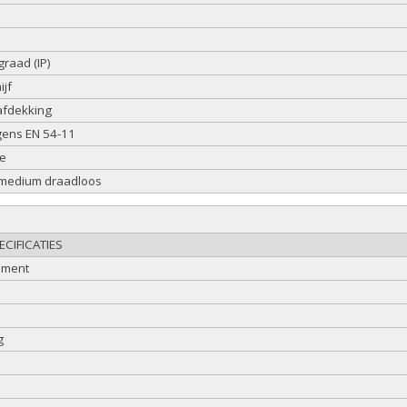
raad (IP)
ijf
afdekking
gens EN 54-11
ze
medium draadloos
CIFICATIES
ement
g