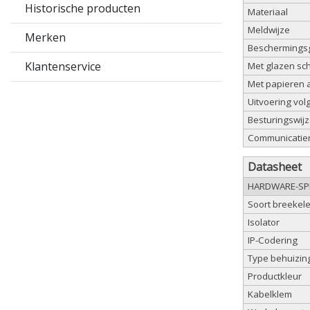
Historische producten
Materiaal
Meldwijze
Merken
Beschermingsg
Klantenservice
Met glazen sch
Met papieren 
Uitvoering vol
Besturingswij
Communicatie
Datasheet
HARDWARE-SPE
Soort breekel
Isolator
IP-Codering
Type behuizin
Productkleur
Kabelklem