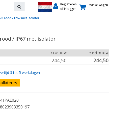
Registreren
Winkelwagen
of Inloggen
 rood / IP67 met isolator
ood / IP67 met isolator
€ Excl. BTW
€ Incl. % BTW
244,50
244,50
ertijd 3 tot 5 werkdagen.
tallateurs
41PAE020
8023903350197