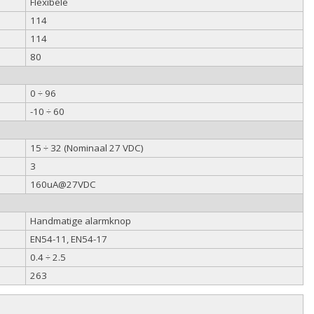
Flexibele
114
114
80
0 ÷ 96
-10 ÷ 60
15 ÷ 32 (Nominaal 27 VDC)
3
160uA@27VDC
Handmatige alarmknop
EN54-11, EN54-17
0.4 ÷ 2.5
263