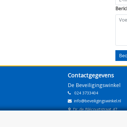
Beric
Beo
Contactgegevens
De Beveiligingswinkel
024 3733404
info@beveiligingswinkel.nl
Dr. de Blécourtstraat 47
6541DD Nijmegen
www.beveiligingswinkel.nl