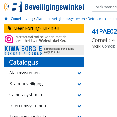
|
Comelit overig
Alarm- en veiligheidssystemen
Detectie en melde
Meer korting? Klik hier!
41PAE0
Comelit 4
Merk:
Comelit
Catalogus
Alarmsystemen
Brandbeveiliging
Camerasystemen
Intercomsystemen
Toegangscontrole