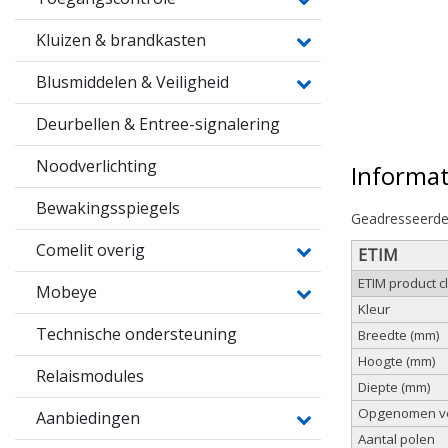
Kluizen & brandkasten
Blusmiddelen & Veiligheid
Deurbellen & Entree-signalering
Noodverlichting
Informat
Bewakingsspiegels
Geadresseerde
Comelit overig
ETIM
ETIM product 
Mobeye
Kleur
Technische ondersteuning
Breedte (mm)
Hoogte (mm)
Relaismodules
Diepte (mm)
Opgenomen v
Aanbiedingen
Aantal polen