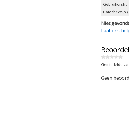
Gebruikershand
Datasheet (nl)
Niet gevonde
Laat ons hel
Beoorde
Gemiddelde van
Geen beoorde