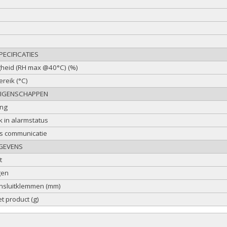
ECIFICATIES
gheid (RH max @40°C) (%)
reik (°C)
EIGENSCHAPPEN
ing
 in alarmstatus
ns communicatie
GEVENS
t
gen
nsluitklemmen (mm)
t product (g)