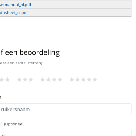
ermanual_nl.pdf
tasheet_nl.pdf
f een beoordeling
teer een aantal sterren)
m
il
(Optioneel)