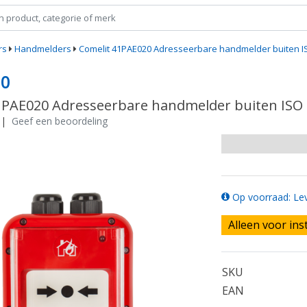
rs
Handmelders
Comelit 41PAE020 Adresseerbare handmelder buiten ISO
20
1PAE020 Adresseerbare handmelder buiten ISO r
|
Geef een beoordeling
Op voorraad: Lev
Alleen voor ins
SKU
EAN