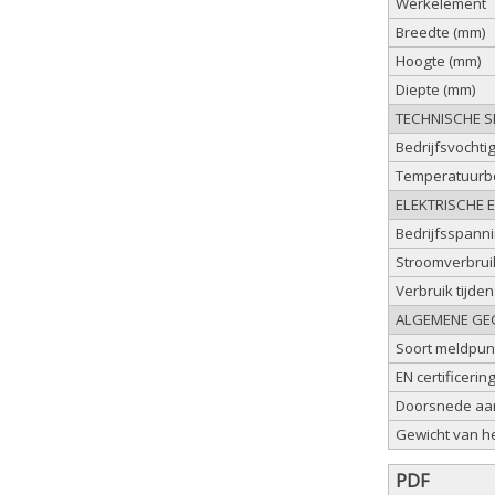
Werkelement
Breedte (mm)
Hoogte (mm)
Diepte (mm)
TECHNISCHE SP
Bedrijfsvochti
Temperatuurbe
ELEKTRISCHE 
Bedrijfsspann
Stroomverbruik
Verbruik tijde
ALGEMENE GE
Soort meldpun
EN certificerin
Doorsnede aa
Gewicht van he
PDF