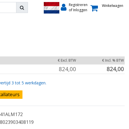
Registreren
Winkelwagen
of Inloggen
€ Excl. BTW
€ Incl. % BTW
824,00
824,00
ertijd 3 tot 5 werkdagen.
tallateurs
41ALM172
8023903408119