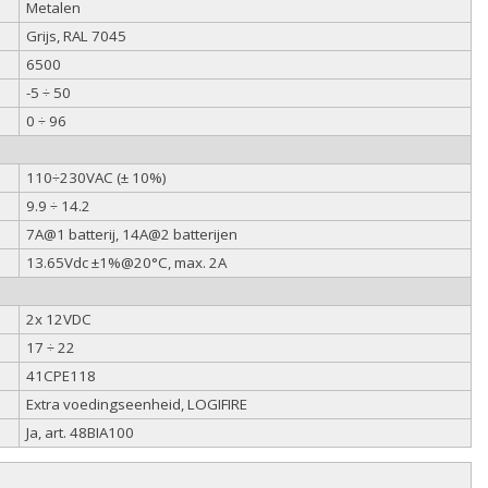
Metalen
Grijs, RAL 7045
6500
-5 ÷ 50
0 ÷ 96
110÷230VAC (± 10%)
9.9 ÷ 14.2
7A@1 batterij, 14A@2 batterijen
13.65Vdc ±1%@20°C, max. 2A
2x 12VDC
17 ÷ 22
41CPE118
Extra voedingseenheid, LOGIFIRE
Ja, art. 48BIA100