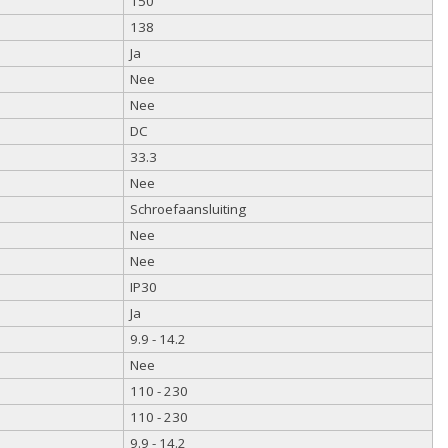
150
138
Ja
Nee
Nee
DC
33.3
Nee
Schroefaansluiting
Nee
Nee
IP30
Ja
9.9 - 14.2
Nee
110 - 230
110 - 230
9.9 - 14.2