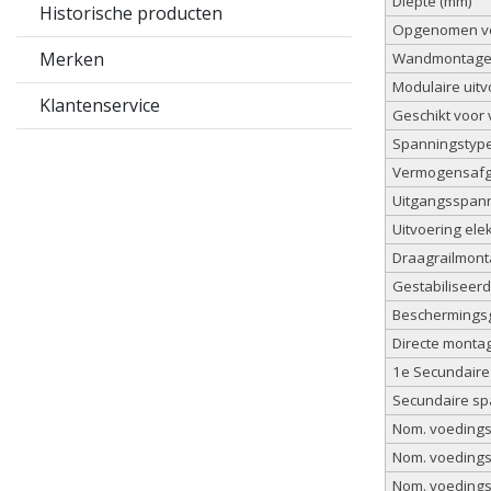
Diepte (mm)
Historische producten
Opgenomen v
Merken
Wandmontag
Modulaire uitv
Klantenservice
Geschikt voor 
Spanningstyp
Vermogensafgi
Uitgangsspann
Uitvoering elek
Draagrailmont
Gestabiliseerd
Beschermingsg
Directe monta
1e Secundaire
Secundaire sp
Nom. voedingss
Nom. voedingss
Nom. voedings