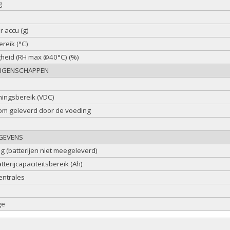
g
 accu (g)
reik (°C)
gheid (RH max @40°C) (%)
EIGENSCHAPPEN
ingsbereik (VDC)
om geleverd door de voeding
GEVENS
 (batterijen niet meegeleverd)
terijcapaciteitsbereik (Ah)
entrales
ge