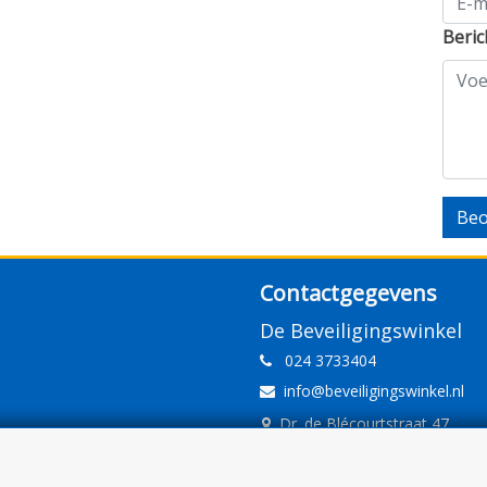
Beric
Beo
Contactgegevens
De Beveiligingswinkel
024 3733404
info@beveiligingswinkel.nl
Dr. de Blécourtstraat 47
6541DD Nijmegen
www.beveiligingswinkel.nl