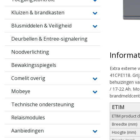
Kluizen & brandkasten
Blusmiddelen & Veiligheid
Deurbellen & Entree-signalering
Noodverlichting
Informat
Bewakingsspiegels
Extra externe 
41CPE118. Grij
Comelit overig
behuizingen va
/ 17-22 Ah. Mo
Mobeye
brandmeldcentr
Technische ondersteuning
ETIM
ETIM product 
Relaismodules
Breedte (mm)
Aanbiedingen
Hoogte (mm)