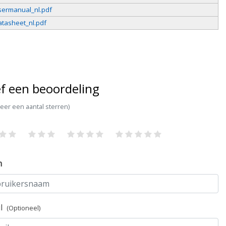
sermanual_nl.pdf
tasheet_nl.pdf
f een beoordeling
teer een aantal sterren)
m
il
(Optioneel)