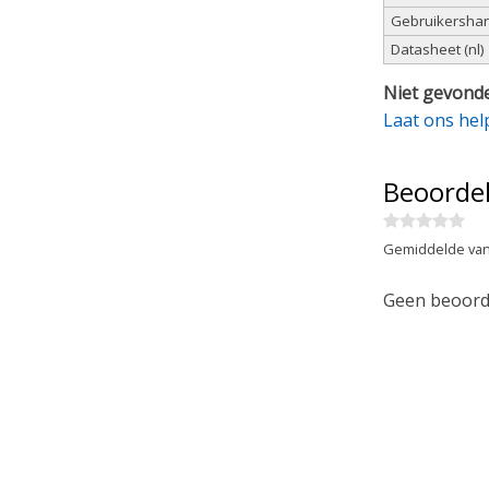
Gebruikershand
Datasheet (nl)
Niet gevonde
Laat ons hel
Beoorde
Gemiddelde van
Geen beoorde