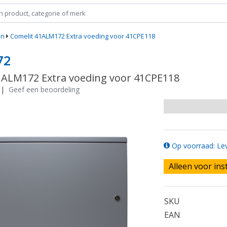
en
Comelit 41ALM172 Extra voeding voor 41CPE118
72
1ALM172 Extra voeding voor 41CPE118
|
Geef een beoordeling
Op voorraad: Lev
Alleen voor ins
SKU
EAN