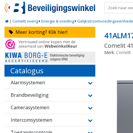
|
Comelit overig
Energie & voeding
Gelijkstroomvoedingseenhed
Meer korting? Klik hier!
41ALM1
Comelit 4
Merk:
Comelit
Catalogus
Alarmsystemen
Brandbeveiliging
Camerasystemen
Intercomsystemen
Toegangscontrole