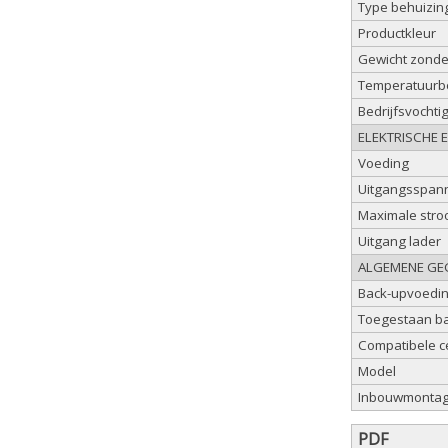
Type behuizin
Productkleur
Gewicht zonder
Temperatuurbe
Bedrijfsvochti
ELEKTRISCHE 
Voeding
Uitgangsspann
Maximale stro
Uitgang lader
ALGEMENE GE
Back-upvoeding
Toegestaan bat
Compatibele c
Model
Inbouwmonta
PDF