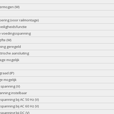
ermogen (W)
e
oering (voor railmontage)
veiligheidsfunctie
e voedingsspanning
fte (W)
ing geregeld
trische aansluiting
age mogelijk
raad (IP)
ge mogelijk
 spanning (V)
anning instelbaar
panning bij AC 50 Hz (V)
panning bij AC 60 Hz (V)
spanning bij DC (V)