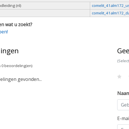
leiding (nl)
comelit_41alm172_u
comelit_41alm172_da
n wat u zoekt?
pen!
lingen
Gee
(Selec
 0 beoordeling(en)
lingen gevonden...
Naa
E-ma