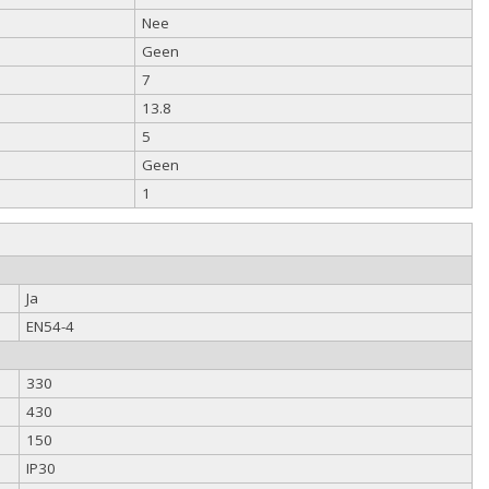
Nee
Geen
7
13.8
5
Geen
1
Ja
EN54-4
330
430
150
IP30