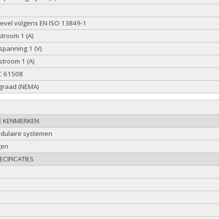
evel volgens EN ISO 13849-1
troom 1 (A)
spanning 1 (V)
stroom 1 (A)
EC 61508
graad (NEMA)
E KENMERKEN
dulaire systemen
gen
CIFICATIES