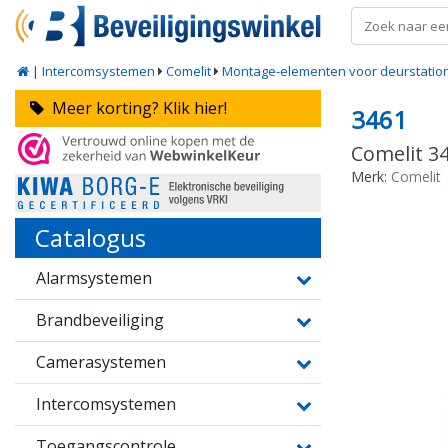
|
Intercomsystemen
Comelit
Montage-elementen voor deurstatio
Meer korting? Klik hier!
3461
Comelit 3
Merk:
Comelit
Catalogus
Alarmsystemen
Brandbeveiliging
Camerasystemen
Intercomsystemen
Toegangscontrole