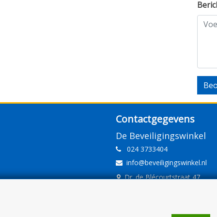
Beric
Beo
Contactgegevens
De Beveiligingswinkel
024 3733404
info@beveiligingswinkel.nl
Dr. de Blécourtstraat 47
6541DD Nijmegen
www.beveiligingswinkel.nl
KvK: 09.16.10.01