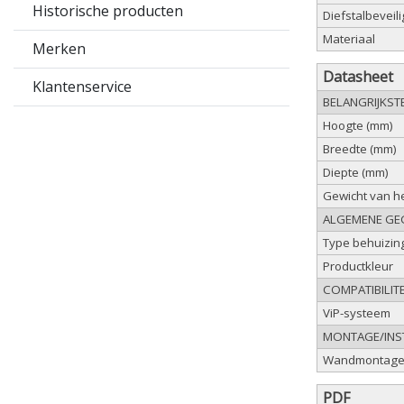
Historische producten
Diefstalbeveil
Materiaal
Merken
Datasheet
Klantenservice
BELANGRIJKST
Hoogte (mm)
Breedte (mm)
Diepte (mm)
Gewicht van he
ALGEMENE GE
Type behuizin
Productkleur
COMPATIBILITE
ViP-systeem
MONTAGE/INST
Wandmontag
PDF