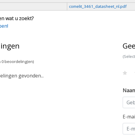
comelit_3461_datasheet_nl.pdf
n wat u zoekt?
pen!
lingen
Gee
(Selec
 0 beoordeling(en)
lingen gevonden...
Naa
E-ma