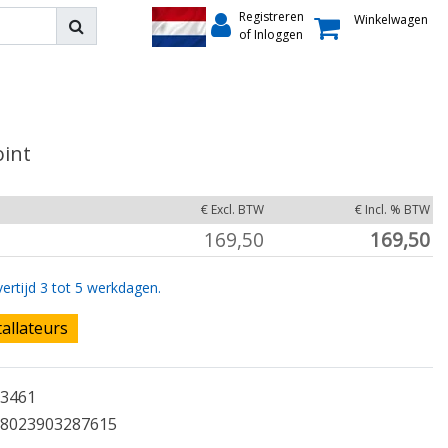
Registreren
Winkelwagen
of Inloggen
oint
€ Excl. BTW
€ Incl. % BTW
169,50
169,50
ertijd 3 tot 5 werkdagen.
tallateurs
3461
8023903287615