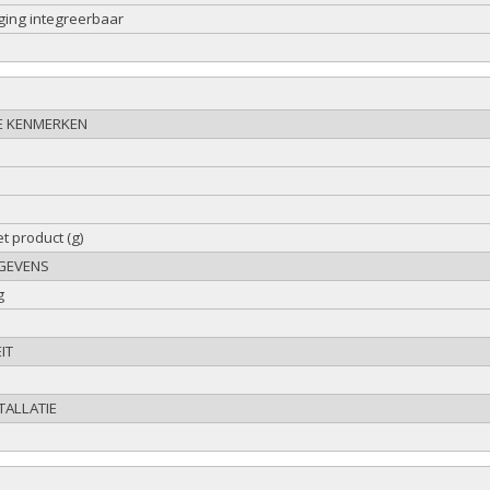
iging integreerbaar
E KENMERKEN
t product (g)
GEVENS
g
IT
ALLATIE
e