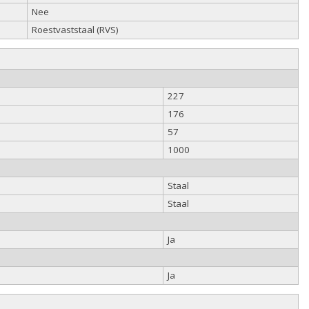
Nee
Roestvaststaal (RVS)
227
176
57
1000
Staal
Staal
Ja
Ja