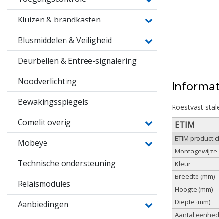
Kluizen & brandkasten
Blusmiddelen & Veiligheid
Deurbellen & Entree-signalering
Noodverlichting
Informat
Bewakingsspiegels
Roestvast sta
Comelit overig
ETIM
ETIM product c
Mobeye
Montagewijze
Technische ondersteuning
Kleur
Breedte (mm)
Relaismodules
Hoogte (mm)
Diepte (mm)
Aanbiedingen
Aantal eenhe