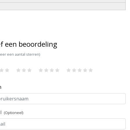
f een beoordeling
teer een aantal sterren)
m
il
(Optioneel)