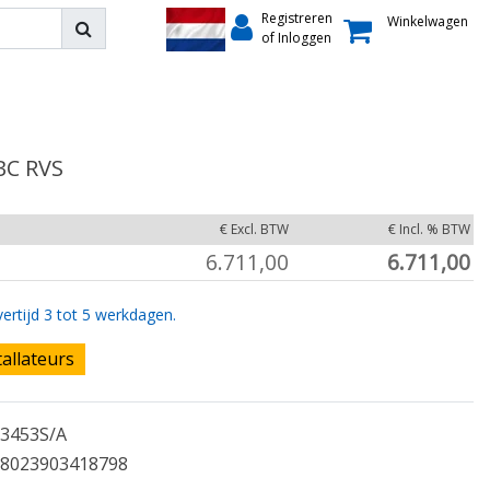
Registreren
Winkelwagen
of Inloggen
BC RVS
€ Excl. BTW
€ Incl. % BTW
6.711,00
6.711,00
ertijd 3 tot 5 werkdagen.
tallateurs
3453S/A
8023903418798