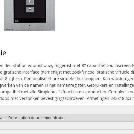
ie
en deurstation voor inbouw, uitgerust met 8" capacitief touchscreen H
 grafische interface (namenlijst met zoekfunctie, statische virtuele d
 8 cijfers). Personaliseerbare virtuele drukknoppen. Kan worden ge
ijwerken van de namen in het namenregister. Gebruikers en instell
ompatibel met alle Simplebus 1-functies en -producten. Compleet met
doos met verzonken bevestigingsschroeven. Afmetingen 342x182x3
lass: Deurstation deurcommunicatie