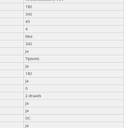
182
342
45
4
Nee
342
Ja
Tiptoets
Ja
182
Ja
0
2-draads
Ja
Ja
DC
Ja