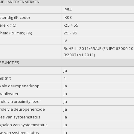
OMPLIANCEKENMERKEN
IP54
tendig (IK-code)
IK08
reik (°C)
-25 ÷ 55
gheid (RH max) (%)
25 ÷ 95
IV
n
RoHS II - 2011/65/UE (EN IEC 63000:2
3:2007+A1:2011)
E FUNCTIES
Ja
is (n°)
1
okale deuropenerknop
Ja
naalinvoer
Ja
le via proximity-lezer
Ja
ole via deuropenercode
Ja
ties van systeemstatus
Ja
ignalen van systeemstatus
Ja
e van systeemstatus
Ja