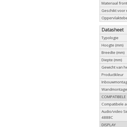
Materiaal fron
Geschikt voor
Oppervlakteb
Datasheet
Typologie
Hoogte (mm)
Breedte (mm)
Diepte (mm)
Gewicht van he
Productkleur
Inbouwmonta
Wandmontag
COMPATIBELE
Compatibele a
Audio/video Si
4888C
DISPLAY