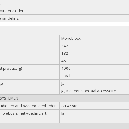
t
 mindervaliden
ehandeling
Monoblock
342
182
45
t product (g)
4000
Staal
ge
Ja
e
Ja, met een speciaal accessoire
 SYSTEMEN
udio- en audio/video- eenheden
Art.4680C
mplebus 2 met voeding art.
Ja