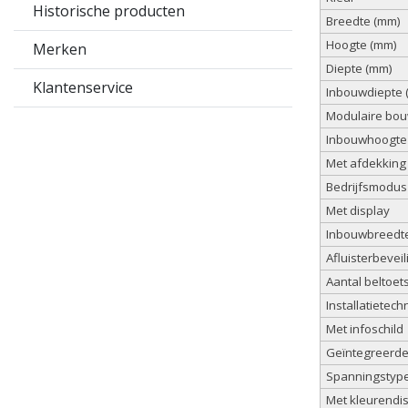
Historische producten
Breedte (mm)
Hoogte (mm)
Merken
Diepte (mm)
Klantenservice
Inbouwdiepte 
Modulaire bou
Inbouwhoogte
Met afdekking
Bedrijfsmodus
Met display
Inbouwbreedt
Afluisterbeveil
Aantal beltoet
Installatietech
Met infoschild
Geïntegreerde
Spanningstyp
Met kleurendi