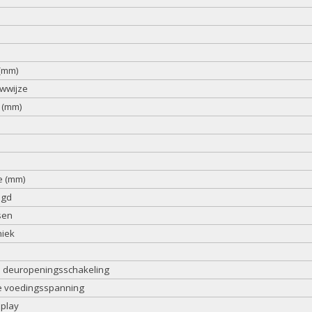
(mm)
wwijze
 (mm)
e (mm)
igd
sen
niek
 deuropeningsschakeling
e voedingsspanning
splay