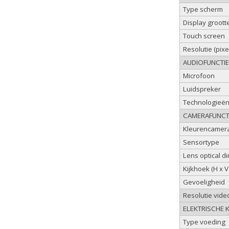
Type scherm
Display grootte
Touch screen
Resolutie (pixe
AUDIOFUNCTI
Microfoon
Luidspreker
Technologieë
CAMERAFUNCT
Kleurencamer
Sensortype
Lens optical d
Kijkhoek (H x V 
Gevoeligheid
Resolutie vide
ELEKTRISCHE 
Type voeding