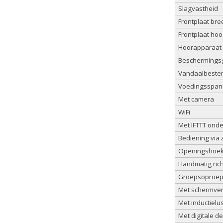
Slagvastheid
Frontplaat bre
Frontplaat ho
Hoorapparaat-
Beschermingsg
Vandaalbeste
Voedingsspanni
Met camera
WiFi
Met IFTTT ond
Bediening via
Openingshoek 
Handmatig ric
Groepsoproep-
Met schermverl
Met inductielu
Met digitale d