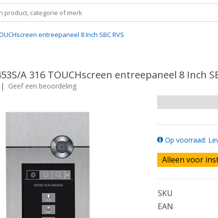
TOUCHscreen entreepaneel 8 Inch SBC RVS
453S/A 316 TOUCHscreen entreepaneel 8 Inch S
|
Geef een beoordeling
Op voorraad: Lev
Alleen voor ins
SKU
EAN