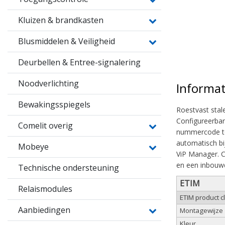
Kluizen & brandkasten
Blusmiddelen & Veiligheid
Deurbellen & Entree-signalering
Noodverlichting
Informat
Bewakingsspiegels
Roestvast stal
Configureerbare
Comelit overig
nummercode tot
automatisch b
Mobeye
ViP Manager. C
en een inbouw
Technische ondersteuning
ETIM
Relaismodules
ETIM product c
Aanbiedingen
Montagewijze
Kleur