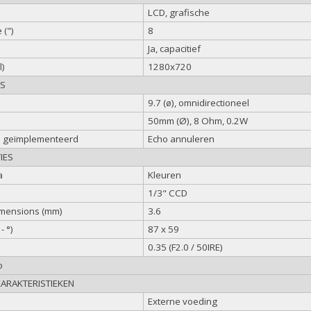
LCD, grafische
 (")
8
Ja, capacitief
l)
1280x720
ES
9.7 (ø), omnidirectioneel
50mm (Ø), 8 Ohm, 0.2W
n geïmplementeerd
Echo annuleren
IES
a
Kleuren
1/3" CCD
imensions (mm)
3.6
- °)
87 x 59
0.35 (F2.0 / 50IRE)
o
KARAKTERISTIEKEN
Externe voeding