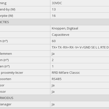
ning
33VDC
tand-by (W)
13
rptie (W)
16
CTIES
Knoppen, Digitaal
Capacitieve
 (n°)
60
TX+ TX- RX+ RX- V+ V-/GND SE L L RT
klemmen
Ja
n (n°)
2
en (n°)
1
proximity-lezer
RFID Mifare Classic
poorten
RS485
sor
Ja
nsor
Ja
ERMODUS
Manager
Ja