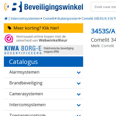
|
Intercomsystemen
Comelit
Buitenposten
Comelit 3453S/A 316 
Meer korting? Klik hier!
3453S/A
Comelit 3
Merk:
Comelit
Catalogus
Alarmsystemen
Brandbeveiliging
Camerasystemen
Intercomsystemen
Toegangscontrole