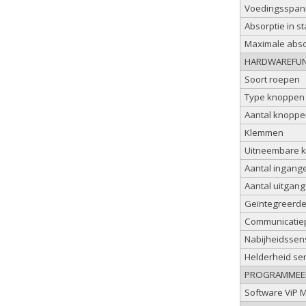
Voedingsspan
Absorptie in s
Maximale abso
HARDWAREFUN
Soort roepen
Type knoppen
Aantal knoppen
Klemmen
Uitneembare 
Aantal ingange
Aantal uitgang
Geïntegreerde 
Communicatie
Nabijheidssen
Helderheid se
PROGRAMME
Software ViP 