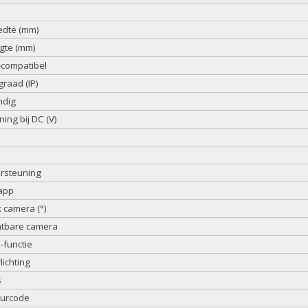
edte (mm)
ogte (mm)
compatibel
raad (IP)
ndig
ng bij DC (V)
ersteuning
 app
camera (°)
htbare camera
functie
ichting
s
eurcode