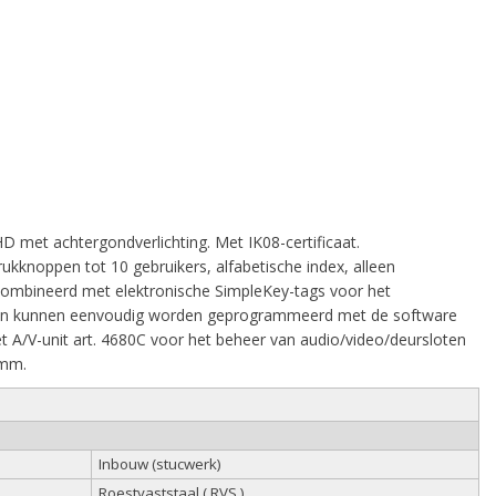
D met achtergondverlichting. Met IK08-certificaat.
rukknoppen tot 10 gebruikers, alfabetische index, alleen
combineerd met elektronische SimpleKey-tags voor het
ingen kunnen eenvoudig worden geprogrammeerd met de software
 A/V-unit art. 4680C voor het beheer van audio/video/deursloten
 mm.
Inbouw (stucwerk)
Roestvaststaal ( RVS )