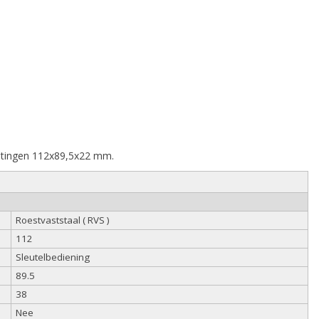
fmetingen 112x89,5x22 mm.
Roestvaststaal ( RVS )
112
Sleutelbediening
89.5
38
Nee