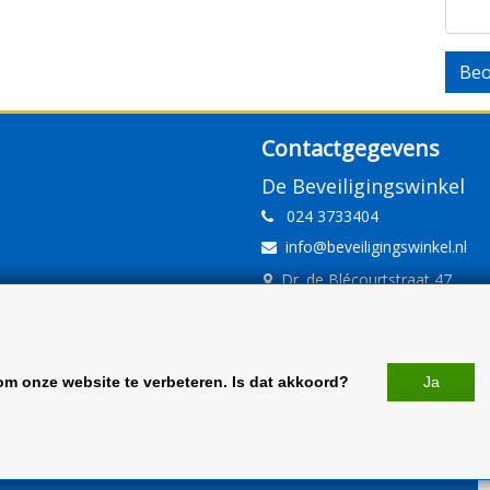
Beo
Contactgegevens
De Beveiligingswinkel
024 3733404
info@beveiligingswinkel.nl
Dr. de Blécourtstraat 47
6541DD Nijmegen
www.beveiligingswinkel.nl
KvK: 09.16.10.01
om onze website te verbeteren. Is dat akkoord?
Ja
BTW: NL 81.60.68.707.B01