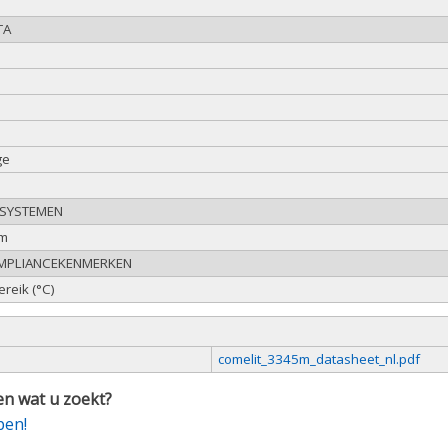
TA
ge
e
 SYSTEMEN
em
OMPLIANCEKENMERKEN
reik (°C)
comelit_3345m_datasheet_nl.pdf
n wat u zoekt?
pen!