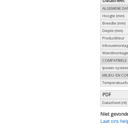
Datasheet
ALGEMENE DA
Hoogte (mm)
Breedte (mm)
Diepte (mm)
Productkleur
Inbouwmonta
Wandmontag
COMPATIBELE
Ipower-syste
MILIEU- EN C
Temperatuurbe
PDF
Datasheet (nl)
Niet gevonde
Laat ons hel