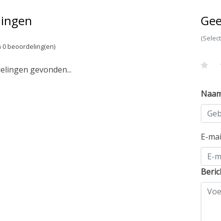
lingen
Gee
(Selec
 0 beoordeling(en)
lingen gevonden...
Naa
E-ma
Beric