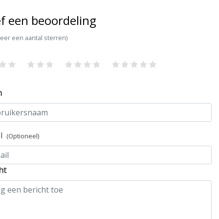
f een beoordeling
teer een aantal sterren)
m
il
(Optioneel)
ht