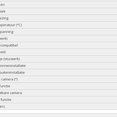
sen
niek
izing
peratuur (°C)
spanning
werk)
compatibel
veld
 (stucwerk)
binneninstallatie
uiteninstallatie
camera (°)
functie
htbare camera
functie
ers