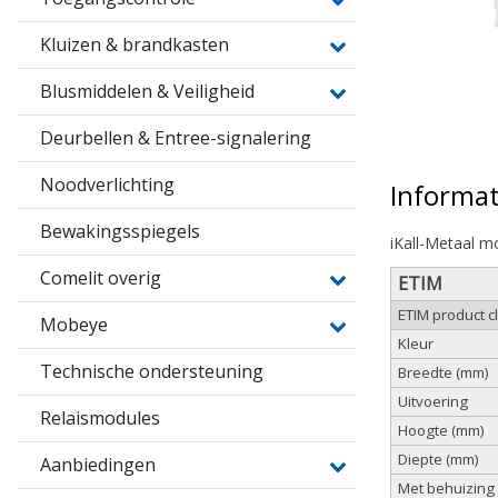
Kluizen & brandkasten
Blusmiddelen & Veiligheid
Deurbellen & Entree-signalering
Noodverlichting
Informat
Bewakingsspiegels
iKall-Metaal m
Comelit overig
ETIM
ETIM product 
Mobeye
Kleur
Technische ondersteuning
Breedte (mm)
Uitvoering
Relaismodules
Hoogte (mm)
Diepte (mm)
Aanbiedingen
Met behuizing