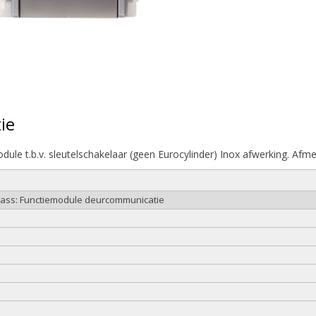
ie
odule t.b.v. sleutelschakelaar (geen Eurocylinder) Inox afwerking. A
class: Functiemodule deurcommunicatie