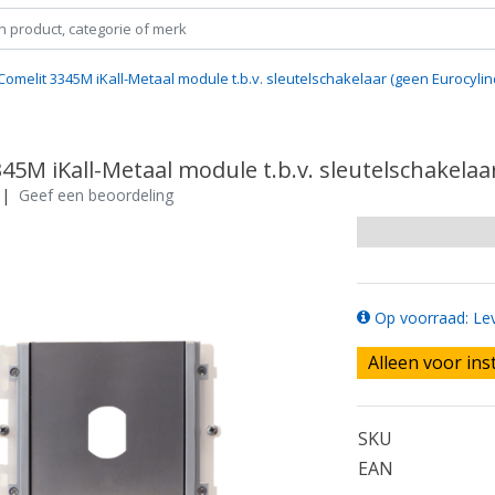
Comelit 3345M iKall-Metaal module t.b.v. sleutelschakelaar (geen Eurocylin
45M iKall-Metaal module t.b.v. sleutelschakelaa
|
Geef een beoordeling
Op voorraad: Lev
Alleen voor ins
SKU
EAN