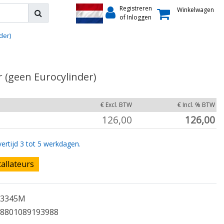
Registreren
Winkelwagen
of Inloggen
der)
r (geen Eurocylinder)
€ Excl. BTW
€ Incl. % BTW
126,00
126,00
ertijd 3 tot 5 werkdagen.
tallateurs
3345M
8801089193988