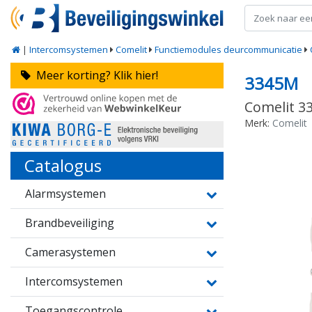
|
Intercomsystemen
Comelit
Functiemodules deurcommunicatie
Meer korting? Klik hier!
3345M
Comelit 33
Merk:
Comelit
Catalogus
Alarmsystemen
Brandbeveiliging
Camerasystemen
Intercomsystemen
Toegangscontrole