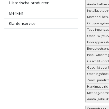
Historische producten
Aantal beltoet
Installatietech
Merken
Materiaal behu
Klantenservice
Omgevingstem
Type ingangs
Opbouw (stuc
Hoorapparaat-
Bevat toetsen
Inbouwmontage
Geschikt voor 
Geschikt voor b
Openingshoek 
Zoom, pan/tilt 
Handmatig ric
Met dag/nacht 
Aantal gebruik