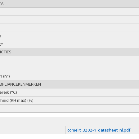
TA
g
ge
CTIES
 (n°)
OMPLIANCEKENMERKEN
reik (°C)
gheid (RH max) (%)
comelit_3202-ri_datasheet_nl.pdf