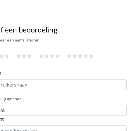
f een beoordeling
teer een aantal sterren)
m
il
(Optioneel)
ht