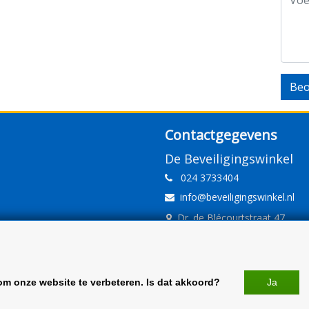
Beo
Contactgegevens
De Beveiligingswinkel
024 3733404
info@beveiligingswinkel.nl
Dr. de Blécourtstraat 47
6541DD Nijmegen
www.beveiligingswinkel.nl
KvK: 09.16.10.01
om onze website te verbeteren. Is dat akkoord?
Ja
BTW: NL 81.60.68.707.B01