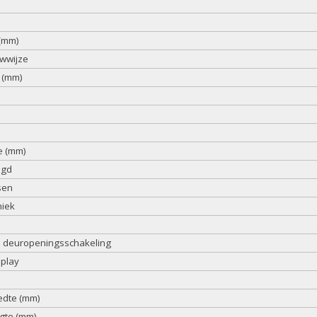
(mm)
wwijze
 (mm)
e (mm)
igd
sen
niek
 deuropeningsschakeling
splay
edte (mm)
ogte (mm)