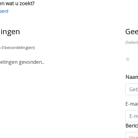
n wat u zoekt?
pen!
lingen
Gee
(Selec
 0 beoordeling(en)
lingen gevonden...
Naa
E-ma
Beric