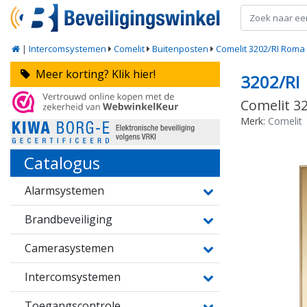
|
Intercomsystemen
Comelit
Buitenposten
Comelit 3202/RI Roma 
Meer korting? Klik hier!
3202/RI
Comelit 32
Merk:
Comelit
Catalogus
Alarmsystemen
Brandbeveiliging
Camerasystemen
Intercomsystemen
Toegangscontrole