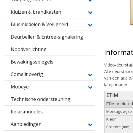
Kluizen & brandkasten
Blusmiddelen & Veiligheid
Deurbellen & Entree-signalering
Noodverlichting
Informat
Bewakingsspiegels
Video-deursta
Alle deurstati
Comelit overig
van een audio/
lamphouder
Mobeye
ETIM
Technische ondersteuning
ETIM product c
Relaismodules
Montagewijze
Kleur
Aanbiedingen
Breedte (mm)