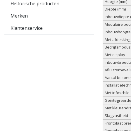
Hoogte (mm)
Historische producten
Diepte (mm)
Merken
Inbouwdiepte 
Modulaire bou
Klantenservice
Inbouwhoogte
Met afdekking
Bedrijfsmodus
Met display
Inbouwbreedt
Afluisterbeveil
Aantal beltoet
Installatietech
Met infoschild
Geïntegreerde
Met kleurendi
Slagvastheid
Frontplaat bre
Frontplaat ho