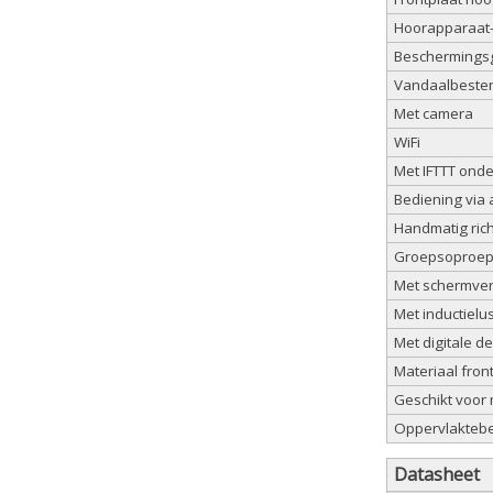
Hoorapparaat-
Beschermingsg
Vandaalbeste
Met camera
WiFi
Met IFTTT ond
Bediening via
Handmatig ric
Groepsoproep-
Met schermverl
Met inductielu
Met digitale d
Materiaal fron
Geschikt voor
Oppervlakteb
Datasheet