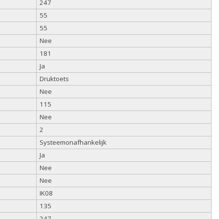
247
55
55
Nee
181
Ja
Druktoets
Nee
115
Nee
2
Systeemonafhankelijk
Ja
Nee
Nee
IK08
135
247