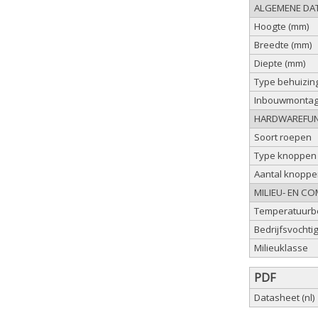
ALGEMENE DA
Hoogte (mm)
Breedte (mm)
Diepte (mm)
Type behuizin
Inbouwmonta
HARDWAREFUN
Soort roepen
Type knoppen
Aantal knoppen
MILIEU- EN C
Temperatuurbe
Bedrijfsvochti
Milieuklasse
PDF
Datasheet (nl)