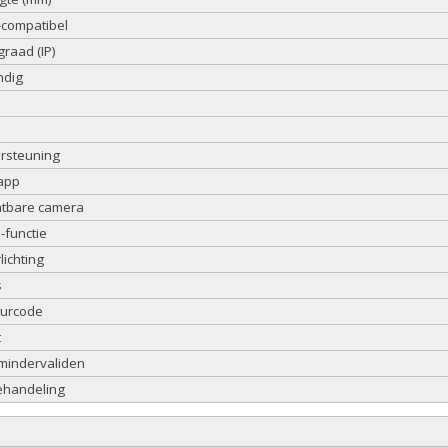
compatibel
raad (IP)
ndig
ersteuning
 app
htbare camera
functie
ichting
s
eurcode
t
 mindervaliden
ehandeling