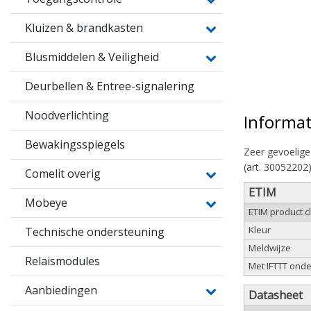
Kluizen & brandkasten
Blusmiddelen & Veiligheid
Deurbellen & Entree-signalering
Noodverlichting
Informat
Bewakingsspiegels
Zeer gevoelige
(art. 30052202
Comelit overig
ETIM
Mobeye
ETIM product cl
Kleur
Technische ondersteuning
Meldwijze
Relaismodules
Met IFTTT ond
Aanbiedingen
Datasheet