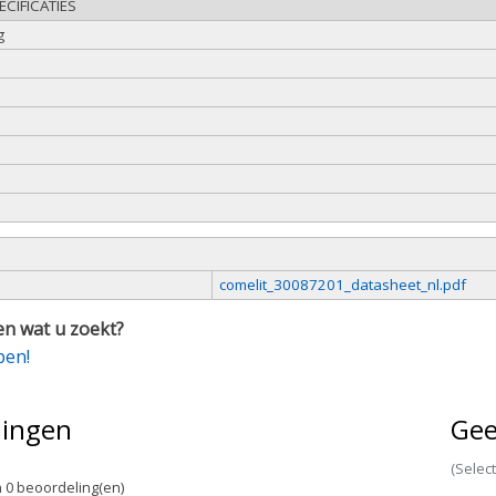
CIFICATIES
g
e
comelit_30087201_datasheet_nl.pdf
n wat u zoekt?
pen!
lingen
Gee
(Selec
 0 beoordeling(en)