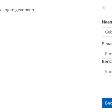
lingen gevonden...
Naa
E-ma
Beric
Beo