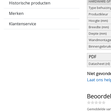
HARDWARE-SPE
Historische producten
Type behuizin
Merken
Productkleur
Hoogte (mm)
Klantenservice
Breedte (mm)
Diepte (mm)
Wandmontag
Binnengebruik
PDF
Datasheet (nl)
Niet gevonde
Laat ons hel
Beoorde
Gemiddelde van