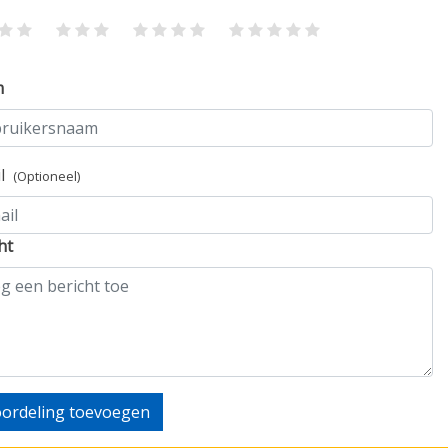
m
il
(Optioneel)
ht
ordeling toevoegen