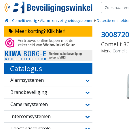
|
Comelit overig
Alarm- en veiligheidssystemen
Detectie en melde
Meer korting? Klik hier!
300872
Comelit 30
Merk:
Comelit
Catalogus
Alarmsystemen
Brandbeveiliging
Camerasystemen
Intercomsystemen
Toegangscontrole