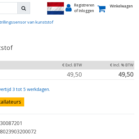
Registreren
Winkelwagen
of Inloggen
trillingssensor van kunststof
tstof
€ Excl. BTW
€ Incl. % BTW
49,50
49,50
ertijd 3 tot 5 werkdagen.
tallateurs
30087201
8023903200072