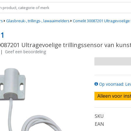
rs
Glasbreuk-, trillings-, lawaaimelders
Comelit 30087201 Ultragevoelige 
01
087201 Ultragevoelige trillingssensor van kuns
|
Geef een beoordeling
Op voorraad: Lev
Alleen voor ins
SKU
EAN