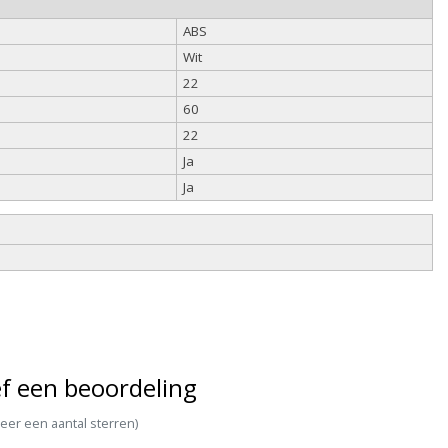
ABS
Wit
22
60
22
Ja
Ja
f een beoordeling
teer een aantal sterren)