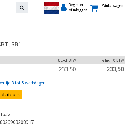
Registreren
Winkelwagen
of Inloggen
SBT, SB1
€ Excl. BTW
€ Incl. % BTW
233,50
233,50
ertijd 3 tot 5 werkdagen.
tallateurs
1622
8023903208917