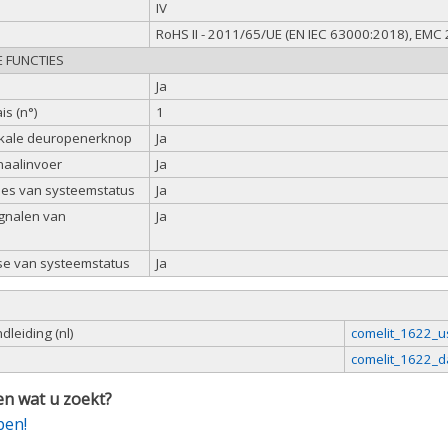
IV
n
RoHS II - 2011/65/UE (EN IEC 63000:2018), EM
E FUNCTIES
Ja
is (n°)
1
okale deuropenerknop
Ja
naalinvoer
Ja
ties van systeemstatus
Ja
ignalen van
Ja
e van systeemstatus
Ja
leiding (nl)
comelit_1622_u
comelit_1622_d
n wat u zoekt?
pen!