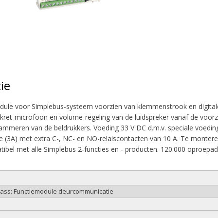
ie
ule voor Simplebus-systeem voorzien van klemmenstrook en digitale 
lekret-microfoon en volume-regeling van de luidspreker vanaf de voor
ammeren van de beldrukkers. Voeding 33 V DC d.m.v. speciale voeding
e (3A) met extra C-, NC- en NO-relaiscontacten van 10 A. Te monter
bel met alle Simplebus 2-functies en - producten. 120.000 oproepa
class: Functiemodule deurcommunicatie