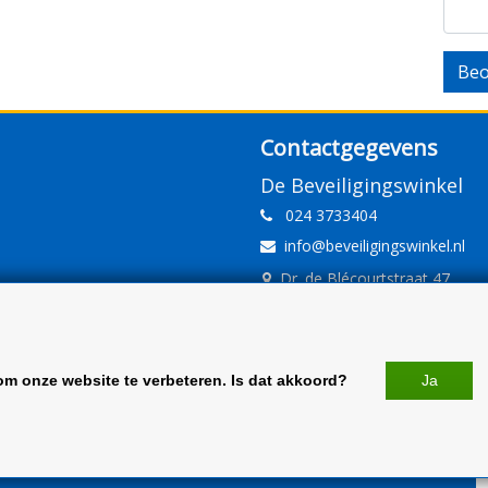
Beo
Contactgegevens
De Beveiligingswinkel
024 3733404
info@beveiligingswinkel.nl
Dr. de Blécourtstraat 47
6541DD Nijmegen
www.beveiligingswinkel.nl
KvK: 09.16.10.01
om onze website te verbeteren. Is dat akkoord?
Ja
BTW: NL 81.60.68.707.B01