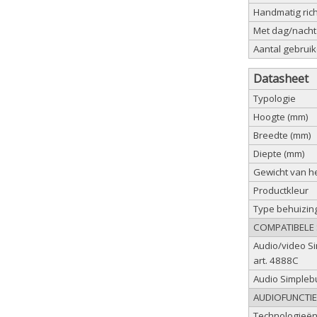
Handmatig ric
Met dag/nacht 
Aantal gebruik
Datasheet
Typologie
Hoogte (mm)
Breedte (mm)
Diepte (mm)
Gewicht van he
Productkleur
Type behuizin
COMPATIBELE
Audio/video S
art. 4888C
Audio Simpleb
AUDIOFUNCTI
Technologieë