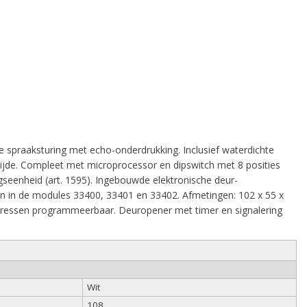
spraaksturing met echo-onderdrukking. Inclusief waterdichte
zijde. Compleet met microprocessor en dipswitch met 8 posities
seenheid (art. 1595). Ingebouwde elektronische deur-
en in de modules 33400, 33401 en 33402. Afmetingen: 102 x 55 x
dressen programmeerbaar. Deuropener met timer en signalering
Wit
108