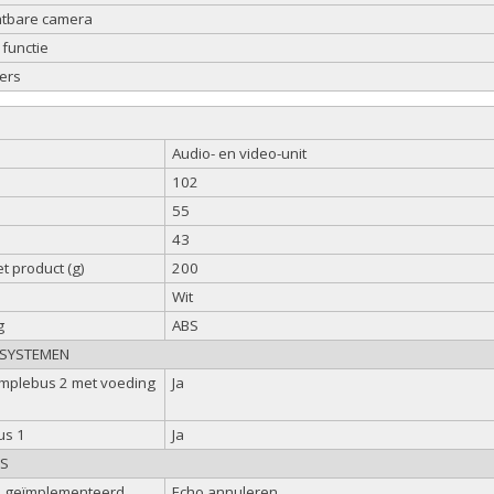
htbare camera
functie
ers
Audio- en video-unit
102
55
43
t product (g)
200
Wit
g
ABS
 SYSTEMEN
implebus 2 met voeding
Ja
us 1
Ja
ES
n geïmplementeerd
Echo annuleren