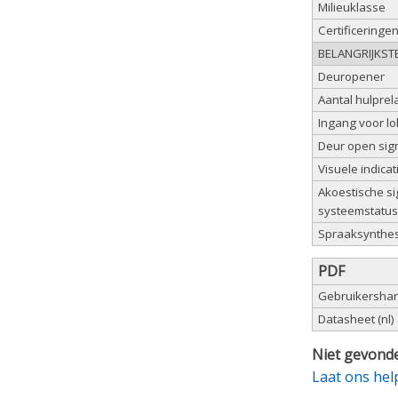
Milieuklasse
Certificeringe
BELANGRIJKST
Deuropener
Aantal hulprela
Ingang voor l
Deur open sig
Visuele indica
Akoestische s
systeemstatus
Spraaksynthes
PDF
Gebruikershand
Datasheet (nl)
Niet gevonde
Laat ons hel