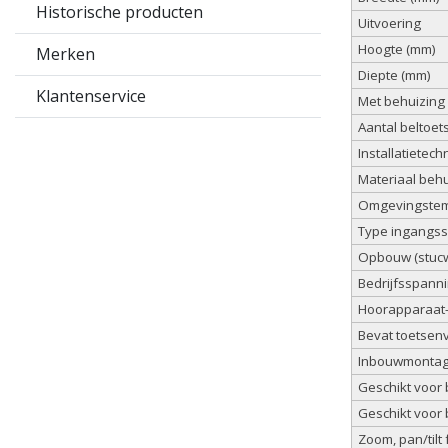
Historische producten
Uitvoering
Hoogte (mm)
Merken
Diepte (mm)
Klantenservice
Met behuizing
Aantal beltoet
Installatietech
Materiaal behu
Omgevingstem
Type ingangs
Opbouw (stuc
Bedrijfsspanni
Hoorapparaat-
Bevat toetsen
Inbouwmontage
Geschikt voor 
Geschikt voor b
Zoom, pan/tilt 