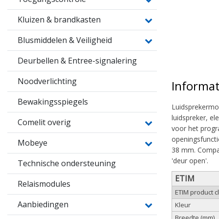
Kluizen & brandkasten
Blusmiddelen & Veiligheid
Deurbellen & Entree-signalering
Noodverlichting
Informat
Bewakingsspiegels
Luidsprekermod
luidspreker, e
Comelit overig
voor het progr
openingsfuncti
Mobeye
38 mm. Compati
'deur open'.
Technische ondersteuning
ETIM
Relaismodules
ETIM product 
Aanbiedingen
Kleur
Breedte (mm)