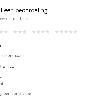
f een beoordeling
teer een aantal sterren)
m
il
(Optioneel)
ht