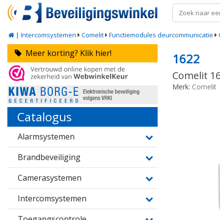
|
Intercomsystemen
Comelit
Functiemodules deurcommunicatie
Meer korting? Klik hier!
1622
Comelit 16
Merk:
Comelit
Catalogus
Alarmsystemen
Brandbeveiliging
Camerasystemen
Intercomsystemen
Toegangscontrole