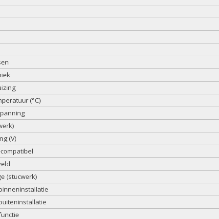
sen
niek
izing
peratuur (°C)
spanning
werk)
ng (V)
compatibel
veld
 (stucwerk)
binneninstallatie
uiteninstallatie
functie