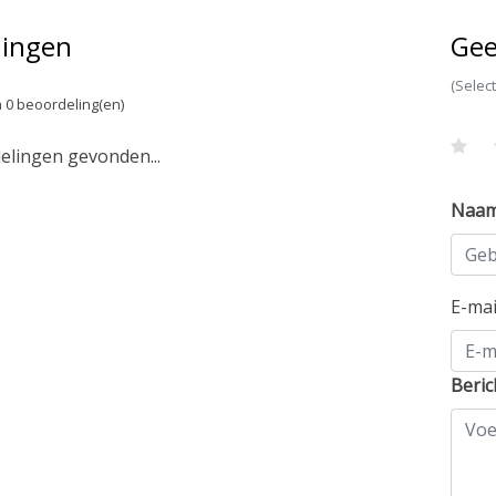
lingen
Gee
(Selec
 0 beoordeling(en)
lingen gevonden...
Naa
E-ma
Beric