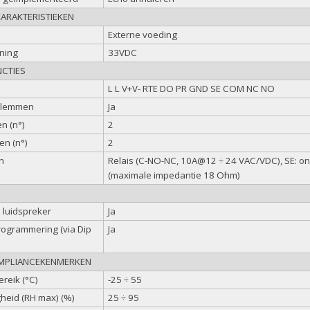
KARAKTERISTIEKEN
Externe voeding
ning
33VDC
CTIES
L L V+V- RTE DO PR GND SE COM NC NO
klemmen
Ja
n (n°)
2
en (n°)
2
n
Relais (C-NO-NC, 10A@12 ÷ 24 VAC/VDC), SE: o
(maximale impedantie 18 Ohm)
 luidspreker
Ja
ogrammering (via Dip
Ja
OMPLIANCEKENMERKEN
reik (°C)
-25 ÷ 55
gheid (RH max) (%)
25 ÷ 95