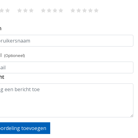
m
il
(Optioneel)
ht
ordeling toevoegen