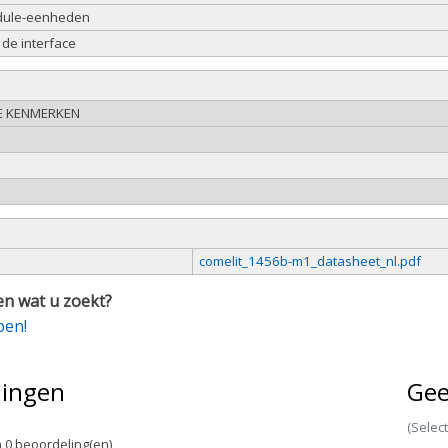
dule-eenheden
 de interface
E KENMERKEN
comelit_1456b-m1_datasheet_nl.pdf
n wat u zoekt?
pen!
lingen
Gee
(Selec
 0 beoordeling(en)