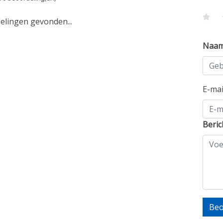
lingen gevonden...
Naa
E-ma
Beric
Beo