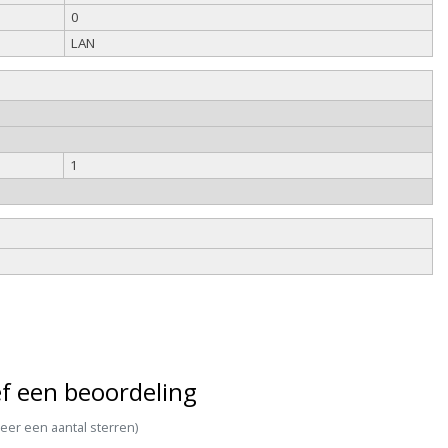
0
LAN
1
f een beoordeling
teer een aantal sterren)