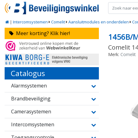
|
Intercomsystemen
Comelit
Aansluitmodules en onderdelen
Com
Meer korting? Klik hier!
1456B/
Comelit 1
Merk:
Comelit
Catalogus
Alarmsystemen
Brandbeveiliging
Camerasystemen
Intercomsystemen
Toegangscontrole