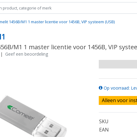
elit 1456B/M1 1 master licentie voor 1456B, VIP systeem (USB)
M1
456B/M1 1 master licentie voor 1456B, VIP syste
|
Geef een beoordeling
Op voorraad: Lev
Alleen voor ins
SKU
EAN