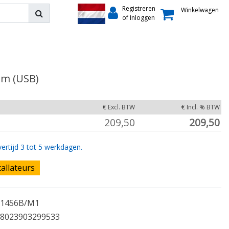
Registreren
Winkelwagen
of Inloggen
em (USB)
€ Excl. BTW
€ Incl. % BTW
209,50
209,50
ertijd 3 tot 5 werkdagen.
tallateurs
1456B/M1
8023903299533