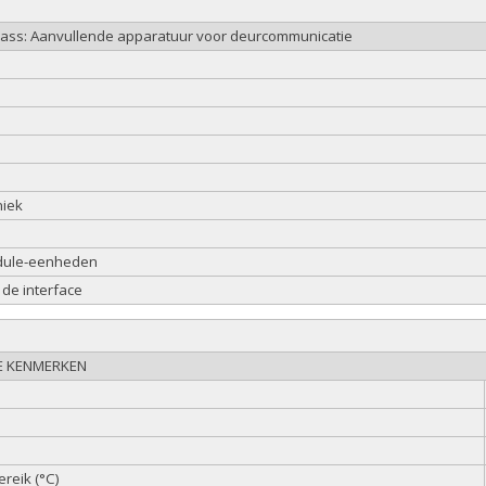
class: Aanvullende apparatuur voor deurcommunicatie
niek
dule-eenheden
 de interface
E KENMERKEN
reik (°C)