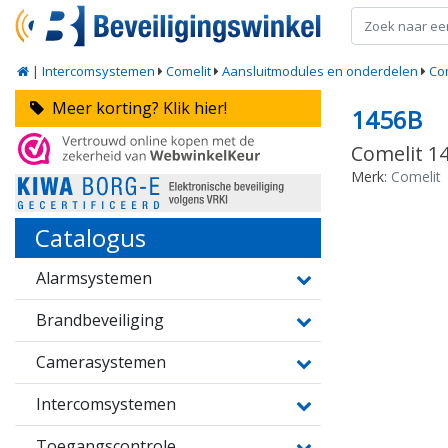
|
Intercomsystemen
Comelit
Aansluitmodules en onderdelen
Co
Meer korting? Klik hier!
1456B
Comelit 1
Merk:
Comelit
Catalogus
Alarmsystemen
Brandbeveiliging
Camerasystemen
Intercomsystemen
Toegangscontrole