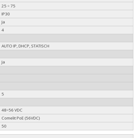
25 ÷ 75
IP30
Ja
4
AUTO IP, DHCP, STATISCH
Ja
5
48÷56 VDC
Comelit PoE (56VDC)
50