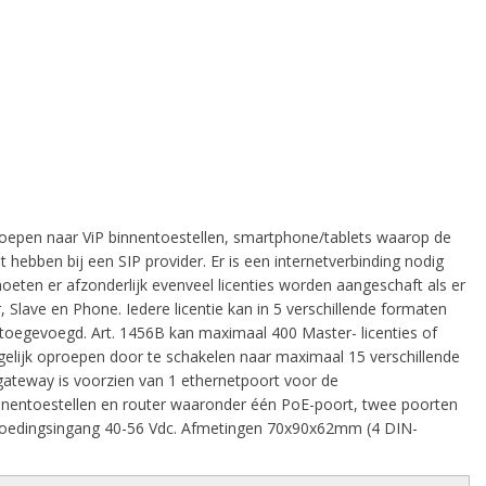
epen naar ViP binnentoestellen, smartphone/tablets waarop de
 hebben bij een SIP provider. Er is een internetverbinding nodig
ten er afzonderlijk evenveel licenties worden aangeschaft als er
lave en Phone. Iedere licentie kan in 5 verschillende formaten
toegevoegd. Art. 1456B kan maximaal 400 Master- licenties of
gelijk oproepen door te schakelen naar maximaal 15 verschillende
gateway is voorzien van 1 ethernetpoort voor de
innentoestellen en router waaronder één PoE-poort, twee poorten
 voedingsingang 40-56 Vdc. Afmetingen 70x90x62mm (4 DIN-