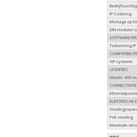
Bedrijfsvochti
IP-Codering
Montage op DIN
DIN-modulen (a
SOFTWARE/FIR
Toekenning IP
COMPATIBILITE
ViP-systeem
LICENTIES
Master: 400 m
CONNECTIVITE
Ethernetpoorte
ELEKTRISCHE 
Voedingsspan
PoE-voeding
Maximale stro