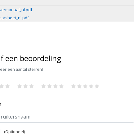
sermanual_nl.pdf
atasheet_nl.pdf
f een beoordeling
teer een aantal sterren)
m
il
(Optioneel)