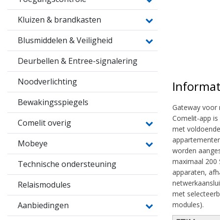
Kluizen & brandkasten
Blusmiddelen & Veiligheid
Deurbellen & Entree-signalering
Noodverlichting
Informat
Bewakingsspiegels
Gateway voor 
Comelit-app is
Comelit overig
met voldoende 
appartementen 
Mobeye
worden aangesc
maximaal 200 S
Technische ondersteuning
apparaten, afh
netwerkaanslui
Relaismodules
met selecteer
Aanbiedingen
modules).