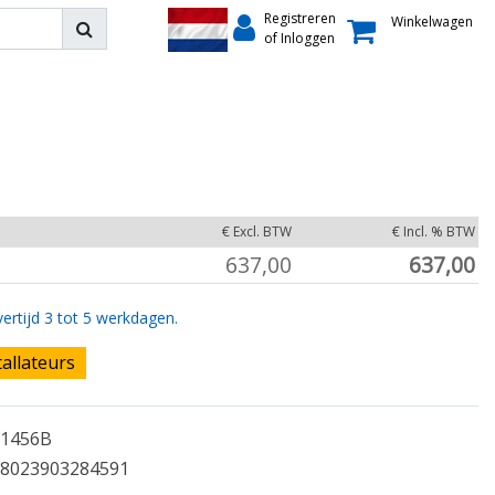
Registreren
Winkelwagen
of Inloggen
€ Excl. BTW
€ Incl. % BTW
637,00
637,00
ertijd 3 tot 5 werkdagen.
tallateurs
1456B
8023903284591