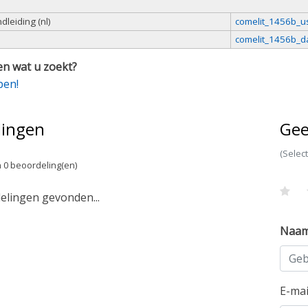
leiding (nl)
comelit_1456b_u
comelit_1456b_d
n wat u zoekt?
pen!
lingen
Gee
(Selec
 0 beoordeling(en)
lingen gevonden...
Naa
E-ma