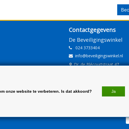
Beo
Contactgegevens
De Beveiligingswinkel
024 3733404
info@beveiligingswinkel.nl
Dr. de Blécourtstraat 47
6541DD Nijmegen
www.beveiligingswinkel.nl
KvK: 09.16.10.01
om onze website te verbeteren. Is dat akkoord?
Ja
BTW: NL 81.60.68.707.B01