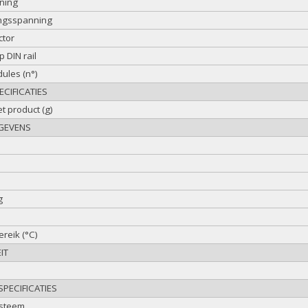
ning
ngsspanning
ctor
 DIN rail
ules (n°)
CIFICATIES
t product (g)
GEVENS
g
reik (°C)
IT
PECIFICATIES
ysteem