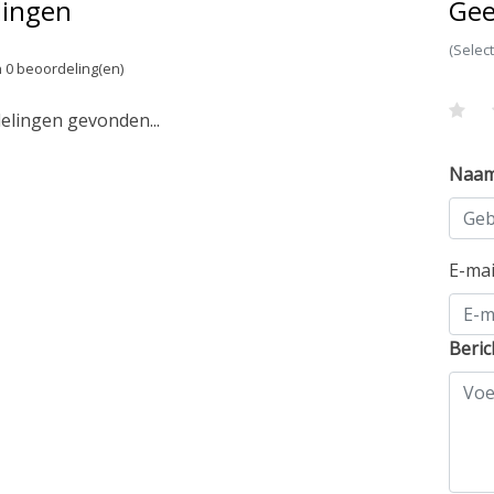
lingen
Gee
(Selec
 0 beoordeling(en)
lingen gevonden...
Naa
E-ma
Beric