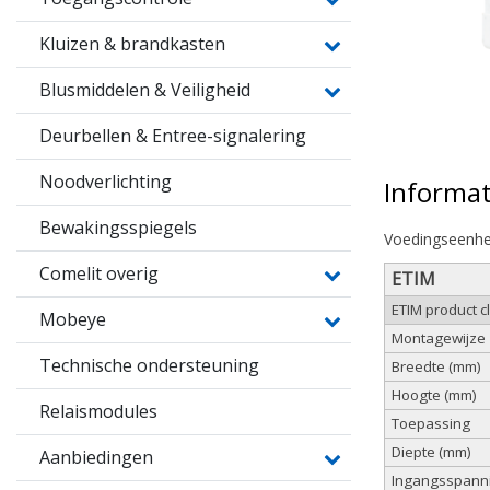
Kluizen & brandkasten
Blusmiddelen & Veiligheid
Deurbellen & Entree-signalering
Noodverlichting
Informat
Bewakingsspiegels
Voedingseenhe
Comelit overig
ETIM
ETIM product 
Mobeye
Montagewijze
Technische ondersteuning
Breedte (mm)
Hoogte (mm)
Relaismodules
Toepassing
Diepte (mm)
Aanbiedingen
Ingangsspanni