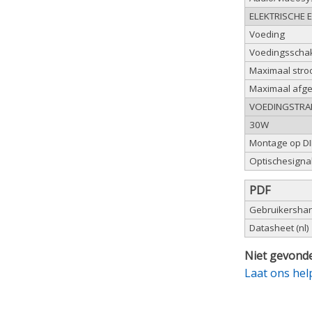
ELEKTRISCHE 
Voeding
Voedingsscha
Maximaal stro
Maximaal afg
VOEDINGSTRA
30W
Montage op DIN
Optischesigna
PDF
Gebruikershand
Datasheet (nl)
Niet gevonde
Laat ons hel