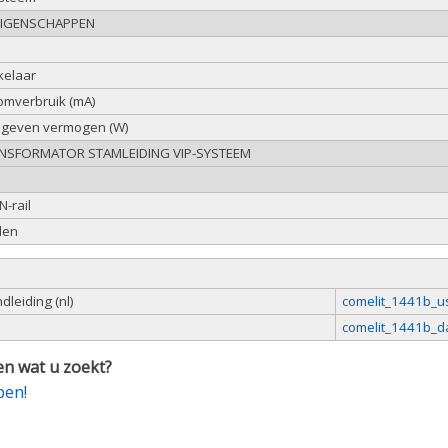
EIGENSCHAPPEN
kelaar
omverbruik (mA)
egeven vermogen (W)
NSFORMATOR STAMLEIDING VIP-SYSTEEM
-rail
len
leiding (nl)
comelit_1441b_u
comelit_1441b_d
n wat u zoekt?
pen!