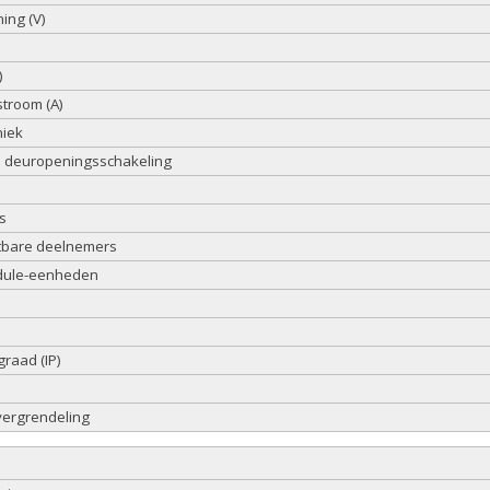
ing (V)
)
stroom (A)
niek
 deuropeningsschakeling
s
itbare deelnemers
dule-eenheden
raad (IP)
ergrendeling