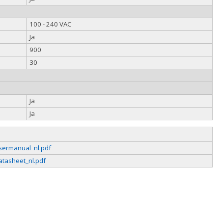
100 - 240 VAC
Ja
900
30
Ja
Ja
sermanual_nl.pdf
atasheet_nl.pdf