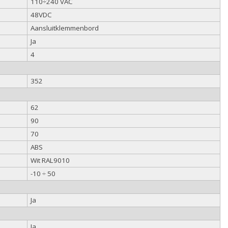
110÷240 VAC
48VDC
Aansluitklemmenbord
Ja
4
352
62
90
70
ABS
Wit RAL9010
-10 ÷ 50
Ja
Ja