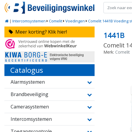
|
Intercomsystemen
Comelit
Voedingen
Comelit 1441B Voeding s
Meer korting? Klik hier!
1441B
Comelit 1
Merk:
Comelit
Catalogus
Alarmsystemen
Brandbeveiliging
Camerasystemen
Intercomsystemen
Toegangscontrole