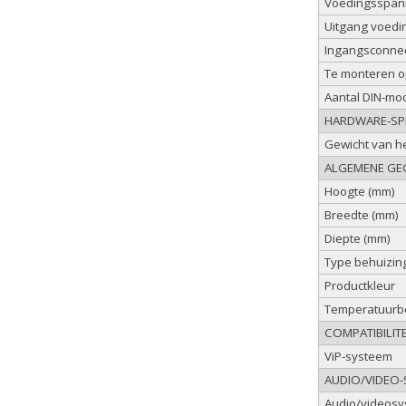
Voedingsspan
Uitgang voedi
Ingangsconne
Te monteren op
Aantal DIN-mod
HARDWARE-SPE
Gewicht van he
ALGEMENE GE
Hoogte (mm)
Breedte (mm)
Diepte (mm)
Type behuizin
Productkleur
Temperatuurbe
COMPATIBILITE
ViP-systeem
AUDIO/VIDEO-S
Audio/videos