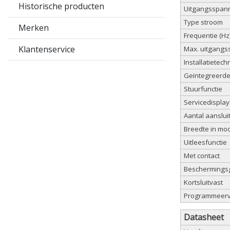
Historische producten
Uitgangsspann
Type stroom
Merken
Frequentie (Hz
Klantenservice
Max. uitgangs
Installatietech
Geïntegreerde
Stuurfunctie
Servicedisplay
Aantal aanslu
Breedte in mo
Uitleesfunctie
Met contact
Beschermingsg
Kortsluitvast
Programmeerv
Datasheet