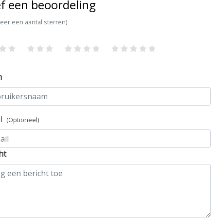
f een beoordeling
teer een aantal sterren)
m
il
(Optioneel)
ht