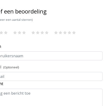
f een beoordeling
teer een aantal sterren)
m
il
(Optioneel)
ht