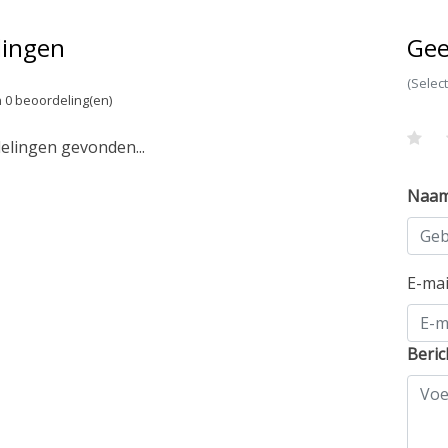
lingen
Gee
(Selec
 0 beoordeling(en)
lingen gevonden...
Naa
E-ma
Beric