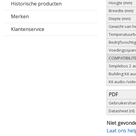
Hoogte (mm)
Historische producten
Breedte (mm)
Merken
Diepte (mm)
Gewicht van he
Klantenservice
Temperatuurbe
Bedrijfsvochti
Voedingsspan
COMPATIBILITE
Simplebus 2 a
Building Kit a
Kit audio-/vi
PDF
Gebruikershand
Datasheet (nl)
Niet gevonde
Laat ons hel