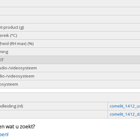
t product (g)
reik (°C)
gheid (RH max) (%)
ning
IT
udio-/videosysteem
udio-/videosysteem
deosysteem
leiding (nl)
comelit_1412_u
comelit_1412_d
n wat u zoekt?
pen!