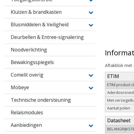
Kluizen & brandkasten
Blusmiddelen & Veiligheid
Deurbellen & Entree-signalering
Noodverlichting
Informat
Bewakingsspiegels
Aftakblok met 
Comelit overig
ETIM
ETIM product c
Mobeye
Aderdoorsned
Technische ondersteuning
Met verzegelb
Aantal polen
Relaismodules
Datasheet
Aanbiedingen
BELANGRIJKST