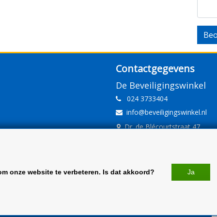
Beo
Contactgegevens
De Beveiligingswinkel
024 3733404
info@beveiligingswinkel.nl
Dr. de Blécourtstraat 47
6541DD Nijmegen
www.beveiligingswinkel.nl
KvK: 09.16.10.01
om onze website te verbeteren. Is dat akkoord?
Ja
BTW: NL 81.60.68.707.B01