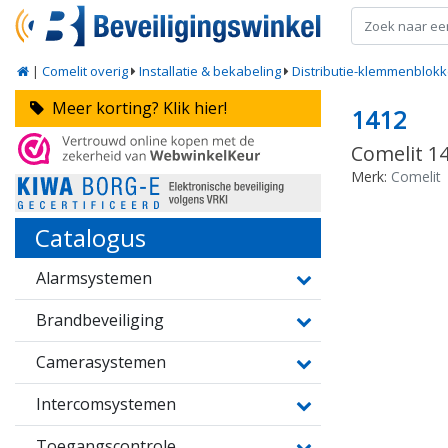
|
Comelit overig
Installatie & bekabeling
Distributie-klemmenblok
Meer korting? Klik hier!
1412
Comelit 14
Merk:
Comelit
Catalogus
Alarmsystemen
Brandbeveiliging
Camerasystemen
Intercomsystemen
Toegangscontrole