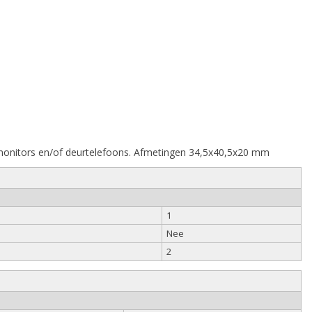
 monitors en/of deurtelefoons. Afmetingen 34,5x40,5x20 mm
1
Nee
2