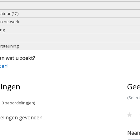
atuur (°C)
n netwerk
ing
ersteuning
n wat u zoekt?
pen!
lingen
Gee
(Selec
 0 beoordeling(en)
lingen gevonden...
Naa