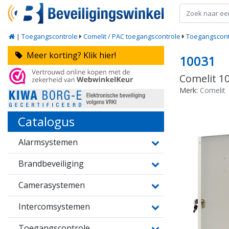
|
Toegangscontrole
Comelit / PAC toegangscontrole
Toegangscon
Meer korting? Klik hier!
10031
Comelit 1
Merk:
Comelit
Catalogus
Alarmsystemen
Brandbeveiliging
Camerasystemen
Intercomsystemen
Toegangscontrole