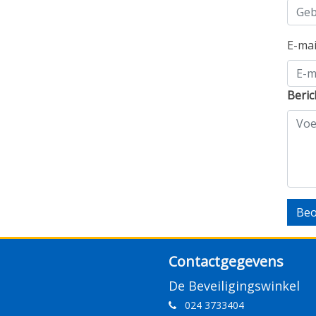
E-ma
Beric
Beo
Contactgegevens
De Beveiligingswinkel
024 3733404