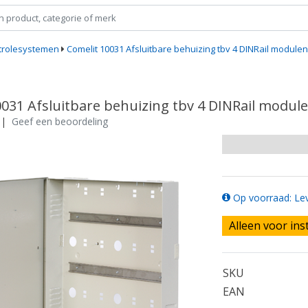
trolesystemen
Comelit 10031 Afsluitbare behuizing tbv 4 DINRail modul
0031 Afsluitbare behuizing tbv 4 DINRail modu
|
Geef een beoordeling
Op voorraad: Lev
Alleen voor ins
SKU
EAN