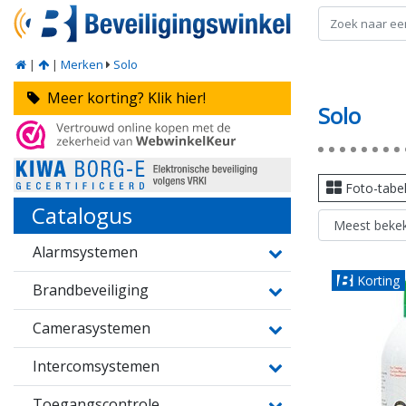
|
|
Merken
Solo
Meer korting? Klik hier!
Solo
Foto-tabe
Catalogus
Alarmsystemen
Korting
Brandbeveiliging
Camerasystemen
Intercomsystemen
Toegangscontrole