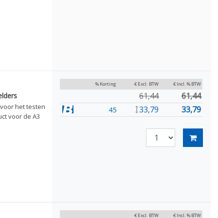
% Korting
€ Excl. BTW
€ Incl. % BTW
61,44
61,44
lders
voor het testen
33,79
33,79
45
ct voor de A3
€ Excl. BTW
€ Incl. % BTW