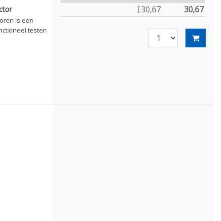
30,67
30,67
ctor
oren is een
nctioneel testen