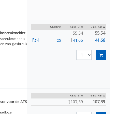
% Korting
€ Excl. BTW
€ Incl. % BTW
55,54
55,54
lasbreukmelder
sbreukmelder is
41,66
41,66
25
ren van glasbreuk
€ Excl. BTW
€ Incl. % BTW
107,39
107,39
sor voor de ATS
aadloze