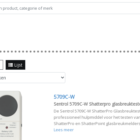
l
Lijst
5709C-W
Sentrol 5709C-W Shatterpro glasbreuktest
De Sentrol 5709C-W ShatterPro Glasbreuktest
professioneel hulpmiddel voor het testen van
ShatterPro en ShatterPoint glasbreukmelders.
Lees meer