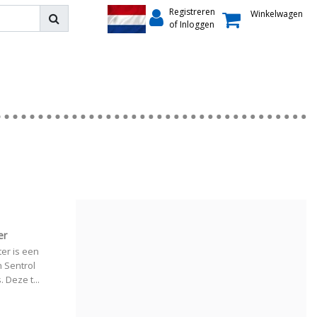
Registreren
Winkelwagen
of Inloggen
er
er is een
 Sentrol
 Deze t...