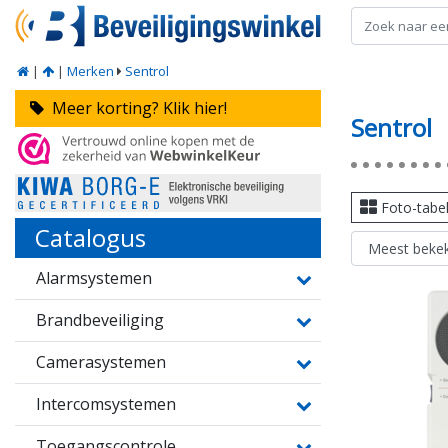
|
|
Merken
Sentrol
Meer korting? Klik hier!
Sentrol
Foto-tabe
Catalogus
Alarmsystemen
Brandbeveiliging
Camerasystemen
Intercomsystemen
Toegangscontrole