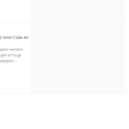
r voor Coax en
aptor worden
egen te hoge
dapter...