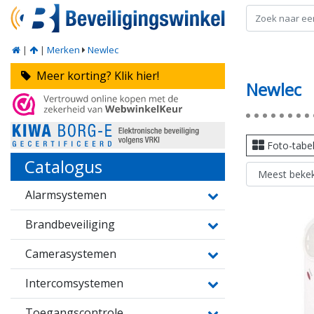
|
|
Merken
Newlec
Meer korting? Klik hier!
Newlec
Foto-tabe
Catalogus
Alarmsystemen
Brandbeveiliging
Camerasystemen
Intercomsystemen
Toegangscontrole