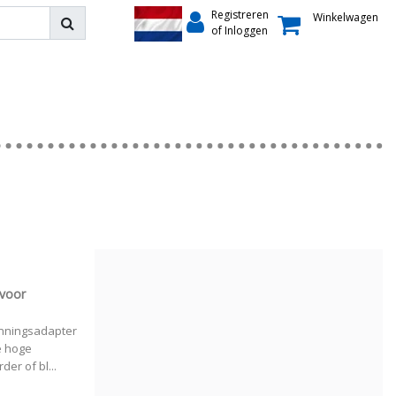
Registreren
Winkelwagen
of Inloggen
 voor
anningsadapter
e hoge
er of bl...