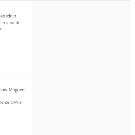
okmelder
der voor de
x.
nbouw Magneet
de ZeroWire