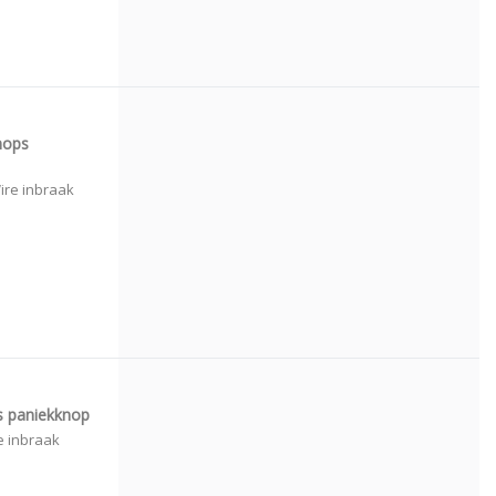
nops
ire inbraak
s paniekknop
e inbraak