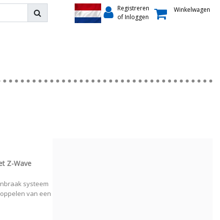
Registreren
Winkelwagen
of Inloggen
et Z-Wave
inbraak systeem
nkoppelen van een