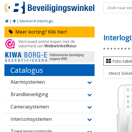
|
|
Merken
Interlogix
Meer korting? Klik hier!
Interlogi
Foto-tabe
Catalogus
Alarmsystemen
Brandbeveiliging
Camerasystemen
Intercomsystemen
Toegangscontrole