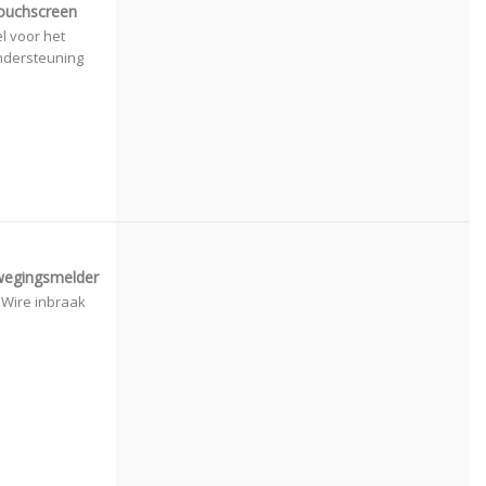
Touchscreen
l voor het
ndersteuning
wegingsmelder
Wire inbraak