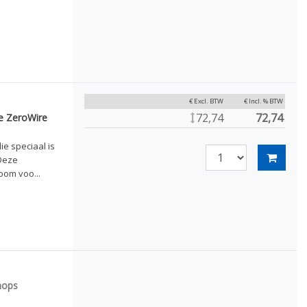
€ Excl. BTW
€ Incl. % BTW
72,74
72,74
de ZeroWire
ie speciaal is
Deze
om voo...
nops