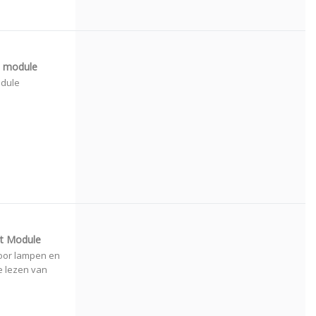
G module
dule
ut Module
oor lampen en
e lezen van