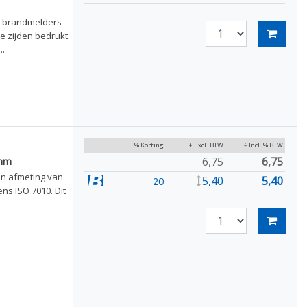
r brandmelders
e zijden bedrukt
.
% Korting
€ Excl. BTW
€ Incl. % BTW
6,75
6,75
 mm
en afmeting van
5,40
5,40
20
ns ISO 7010. Dit