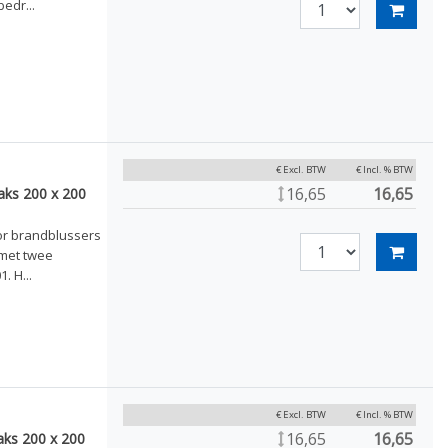
edr...
€ Excl. BTW
€ Incl. % BTW
16,65
16,65
aks 200 x 200
or brandblussers
 met twee
. H...
€ Excl. BTW
€ Incl. % BTW
16,65
16,65
ks 200 x 200