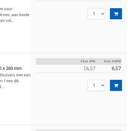
am voor
00 mm, aan beide
n vol...
€ Excl. BTW
€ Incl. % BTW
6,57
6,57
00 x 200 mm
dblussers met een
an 1 mm dik
..