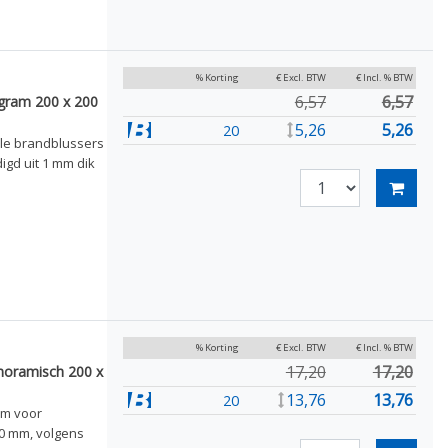
% Korting
€ Excl. BTW
€ Incl. % BTW
6,57
6,57
gram 200 x 200
5,26
5,26
20
ele brandblussers
igd uit 1 mm dik
% Korting
€ Excl. BTW
€ Incl. % BTW
17,20
17,20
noramisch 200 x
13,76
13,76
20
am voor
0 mm, volgens