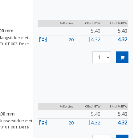
% Korting
€ Excl. BTW
€ Incl. % BTW
5,40
5,40
200 mm
langsticker met
4,32
4,32
20
010 F 002. Deze
% Korting
€ Excl. BTW
€ Incl. % BTW
5,40
5,40
 200 mm
lussersticker met
4,32
4,32
20
010 F 001. Deze