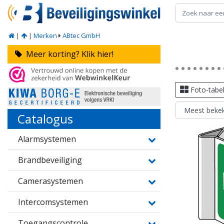
|
|
Merken
ABtec GmbH
Meer korting? Klik hier!
Foto-tabe
Catalogus
Alarmsystemen
Brandbeveiliging
Camerasystemen
Intercomsystemen
Toegangscontrole