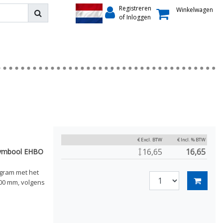
Registreren
Winkelwagen
of Inloggen
€ Excl. BTW
€ Incl. % BTW
16,65
16,65
symbool EHBO
ogram met het
00 mm, volgens