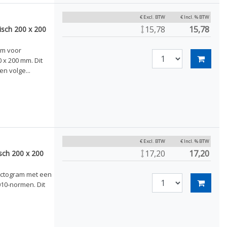
€ Excl. BTW
€ Incl. % BTW
15,78
15,78
sch 200 x 200
am voor
x 200 mm. Dit
n volge...
€ Excl. BTW
€ Incl. % BTW
17,20
17,20
ch 200 x 200
ictogram met een
010-normen. Dit