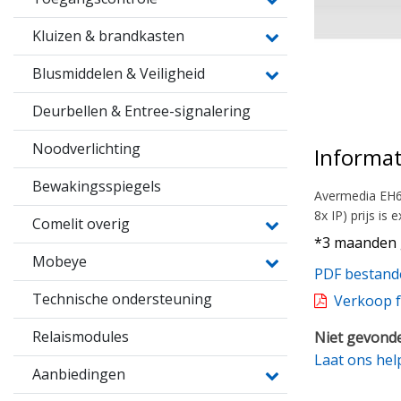
Kluizen & brandkasten
Blusmiddelen & Veiligheid
Deurbellen & Entree-signalering
Noodverlichting
Informat
Bewakingsspiegels
Avermedia EH61
8x IP) prijs i
Comelit overig
*3 maanden 
Mobeye
PDF bestand
Technische ondersteuning
Verkoop f
Relaismodules
Niet gevonde
Laat ons hel
Aanbiedingen