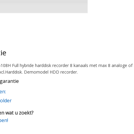
ie
08H Full hybride harddisk recorder 8 kanaals met max 8 analoge of
s excl.Harddisk. Demomodel HDD recorder.
garantie
en:
older
n wat u zoekt?
pen!