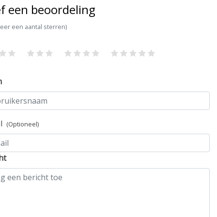
f een beoordeling
teer een aantal sterren)
m
il
(Optioneel)
ht