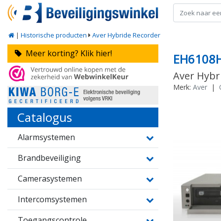
|
Historische producten
Aver Hybride Recorder
Meer korting? Klik hier!
EH6108
Aver Hybr
Merk:
Aver
|
Catalogus
Alarmsystemen
Brandbeveiliging
Camerasystemen
Intercomsystemen
Toegangscontrole