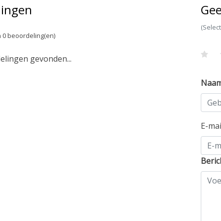
lingen
Gee
(Selec
 0 beoordeling(en)
lingen gevonden...
Naa
E-ma
Beric