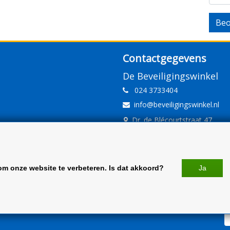
Beo
Contactgegevens
De Beveiligingswinkel
024 3733404
info@beveiligingswinkel.nl
Dr. de Blécourtstraat 47
6541DD Nijmegen
www.beveiligingswinkel.nl
KvK: 09.16.10.01
om onze website te verbeteren. Is dat akkoord?
Ja
BTW: NL 81.60.68.707.B01