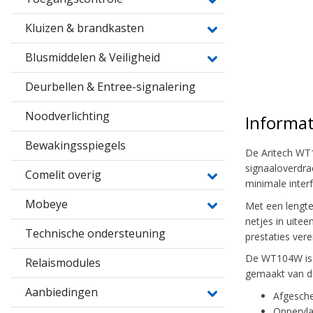
Kluizen & brandkasten
Blusmiddelen & Veiligheid
Deurbellen & Entree-signalering
Noodverlichting
Informat
Bewakingsspiegels
De Aritech WT1
signaaloverdra
Comelit overig
minimale interf
Mobeye
Met een lengte
netjes in uite
Technische ondersteuning
prestaties verei
De WT104W is v
Relaismodules
gemaakt van du
Aanbiedingen
Afgesch
Oppervla