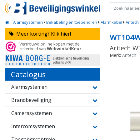
|
Alarmsystemen
Bekabeling en toebehoren
Alarmkabel
Aritech
Meer korting? Klik hier!
WT104
Aritech W
Merk:
Aritech
Catalogus
Alarmsystemen
Brandbeveiliging
Camerasystemen
Intercomsystemen
Toegangscontrole