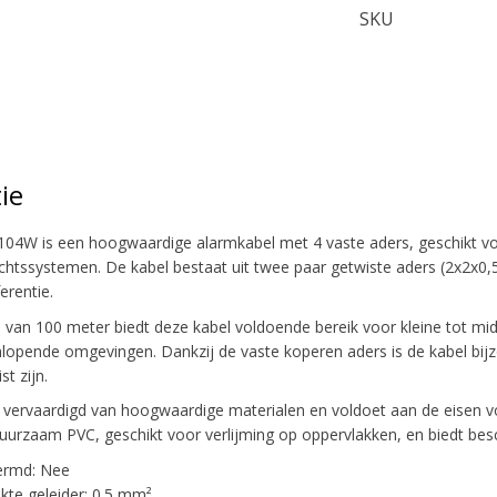
SKU
ie
04W is een hoogwaardige alarmkabel met 4 vaste aders, geschikt voo
chtssystemen. De kabel bestaat uit twee paar getwiste aders (2x2x0
erentie.
 van 100 meter biedt deze kabel voldoende bereik voor kleine tot midde
enlopende omgevingen. Dankzij de vaste koperen aders is de kabel bijz
st zijn.
ervaardigd van hoogwaardige materialen en voldoet aan de eisen voo
urzaam PVC, geschikt voor verlijming op oppervlakken, en biedt be
ermd: Nee
kte geleider: 0.5 mm²