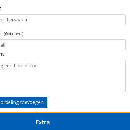
m
il
(Optioneel)
ht
ordeling toevoegen
Extra