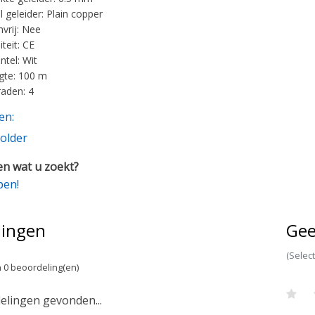
l geleider: Plain copper
vrij: Nee
teit: CE
ntel: Wit
gte: 100 m
raden: 4
en:
older
n wat u zoekt?
pen!
lingen
Gee
(Selec
 0 beoordeling(en)
lingen gevonden...