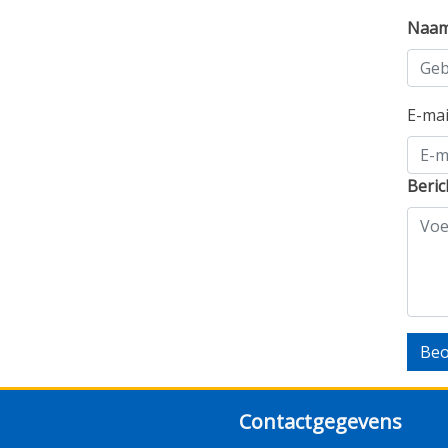
Naa
E-ma
Beric
Beo
Contactgegevens