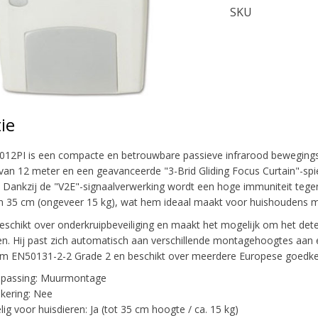
SKU
ie
012PI is een compacte en betrouwbare passieve infrarood beweging
 van 12 meter en een geavanceerde "3-Brid Gliding Focus Curtain"-spi
 Dankzij de "V2E"-signaalverwerking wordt een hoge immuniteit tegen
 35 cm (ongeveer 15 kg), wat hem ideaal maakt voor huishoudens me
schikt over onderkruipbeveiliging en maakt het mogelijk om het de
n. Hij past zich automatisch aan verschillende montagehoogtes aan en 
orm EN50131-2-2 Grade 2 en beschikt over meerdere Europese goedke
epassing: Muurmontage
kering: Nee
ig voor huisdieren: Ja (tot 35 cm hoogte / ca. 15 kg)