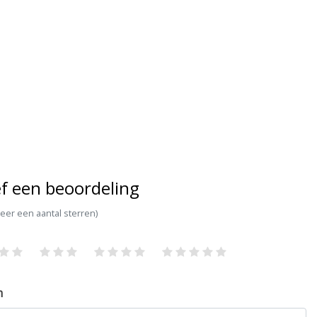
f een beoordeling
teer een aantal sterren)
m