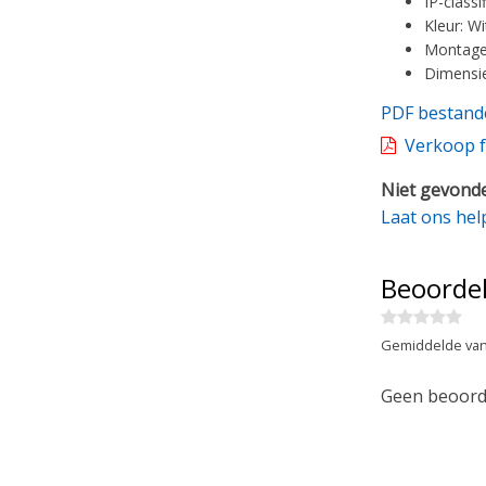
IP-classi
Kleur: Wi
Montageh
Dimensie
PDF bestand
Verkoop f
Niet gevonde
Laat ons hel
Beoorde
Gemiddelde van
Geen beoorde