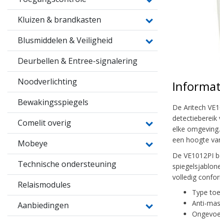
Kluizen & brandkasten
Blusmiddelen & Veiligheid
Deurbellen & Entree-signalering
Noodverlichting
Informat
Bewakingsspiegels
De Aritech VE1
detectiebereik
Comelit overig
elke omgeving.
een hoogte van
Mobeye
De VE1012PI be
Technische ondersteuning
spiegelsjablone
volledig conf
Relaismodules
Type to
Anti-mas
Aanbiedingen
Ongevoel