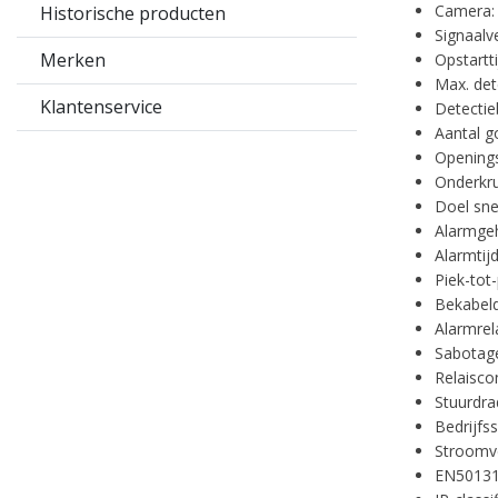
Camera:
Historische producten
Signaalv
Merken
Opstartt
Max. det
Klantenservice
Detectieb
Aantal g
Openings
Onderkrui
Doel sne
Alarmge
Alarmtij
Piek-tot
Bekabeld
Alarmrel
Sabotage
Relaisco
Stuurdra
Bedrijfs
Stroomve
EN50131