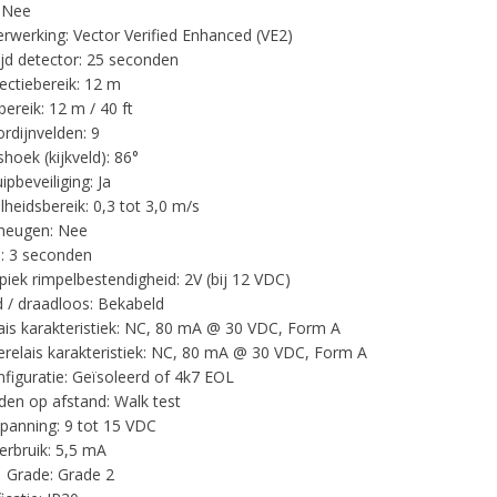
 Nee
erwerking: Vector Verified Enhanced (VE2)
ijd detector: 25 seconden
ectiebereik: 12 m
ereik: 12 m / 40 ft
ordijnvelden: 9
hoek (kijkveld): 86°
pbeveiliging: Ja
lheidsbereik: 0,3 tot 3,0 m/s
heugen: Nee
d: 3 seconden
-piek rimpelbestendigheid: 2V (bij 12 VDC)
 / draadloos: Bekabeld
ais karakteristiek: NC, 80 mA @ 30 VDC, Form A
relais karakteristiek: NC, 80 mA @ 30 VDC, Form A
nfiguratie: Geïsoleerd of 4k7 EOL
den op afstand: Walk test
spanning: 9 tot 15 VDC
rbruik: 5,5 mA
 Grade: Grade 2