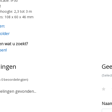
ficatie: IP30
t
oogte: 2,3 tot 3 m
s: 108 x 60 x 46 mm
en:
older
n wat u zoekt?
pen!
lingen
Gee
(Selec
 0 beoordeling(en)
lingen gevonden...
Naa