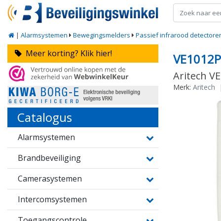
|
Alarmsystemen
Bewegingsmelders
Passief infrarood detectore
Meer korting? Klik hier!
VE1012P
Aritech VE
Merk:
Aritech
Catalogus
Alarmsystemen
Brandbeveiliging
Camerasystemen
Intercomsystemen
Toegangscontrole