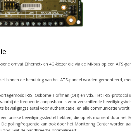
ie
erie omvat Ethernet- en 4G-kiezer die via de MI-bus op een ATS-pa
et binnen de behuizing van het ATS-paneel worden gemonteerd, met 
apportagemodi: IRIS, Osborne-Hoffman (OH) en VdS. Het IRIS-protocol i
g, waarbij de frequentie aanpasbaar is voor verschillende beveiliging
s beveiligingssleutel voor authenticatie, en alle communicatie wordt 
n een unieke beveiligingssleutel hebben, die op elk moment door het 
t. De pollingfrequentie kan ook door het Monitoring Center worden a
liging, wat de bandbreedte optimaliseert.