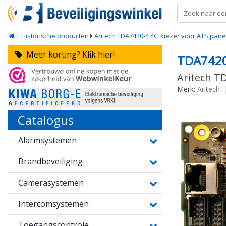
|
Historische producten
Aritech TDA7420-4 4G kiezer voor ATS pane
Meer korting? Klik hier!
TDA742
Aritech T
Merk:
Aritech
Catalogus
Alarmsystemen
Brandbeveiliging
Camerasystemen
Intercomsystemen
Toegangscontrole