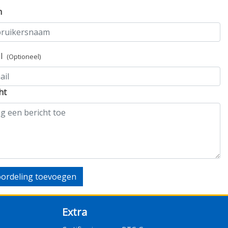
m
il
(Optioneel)
ht
ordeling toevoegen
Extra