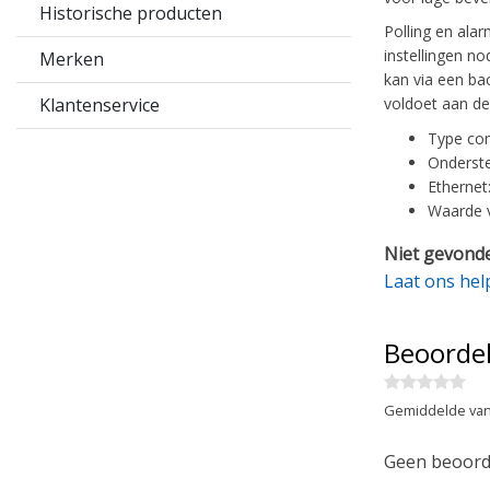
Historische producten
Polling en ala
instellingen n
Merken
kan via een ba
Klantenservice
voldoet aan d
Type co
Onderste
Ethernet
Waarde v
Niet gevonde
Laat ons hel
Beoorde
Gemiddelde van
Geen beoorde