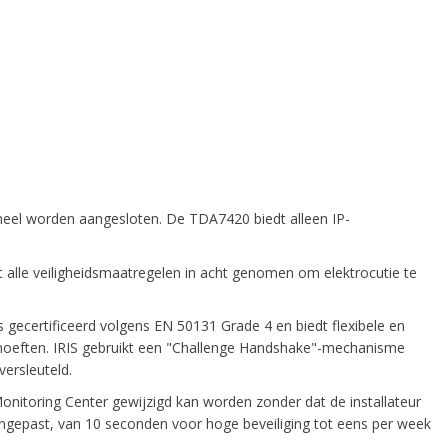
neel worden aangesloten. De TDA7420 biedt alleen IP-
alle veiligheidsmaatregelen in acht genomen om elektrocutie te
s gecertificeerd volgens EN 50131 Grade 4 en biedt flexibele en
sbehoeften. IRIS gebruikt een "Challenge Handshake"-mechanisme
versleuteld.
Monitoring Center gewijzigd kan worden zonder dat de installateur
angepast, van 10 seconden voor hoge beveiliging tot eens per week