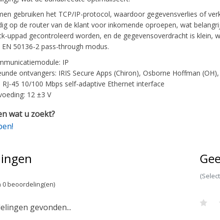
rmen gebruiken het TCP/IP-protocol, waardoor gegevensverlies of ver
odig op de router van de klant voor inkomende oproepen, wat belang
ck-uppad gecontroleerd worden, en de gegevensoverdracht is klein,
e EN 50136-2 pass-through modus.
mmunicatiemodule: IP
unde ontvangers: IRIS Secure Apps (Chiron), Osborne Hoffman (OH),
: RJ-45 10/100 Mbps self-adaptive Ethernet interface
oeding: 12 ±3 V
n wat u zoekt?
pen!
lingen
Gee
(Selec
 0 beoordeling(en)
lingen gevonden...