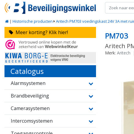
|
Historische producten
Aritech PM703 voedingskast 24V 3A met rui
Meer korting? Klik hier!
PM703
Aritech P
Merk:
Aritech
Catalogus
Alarmsystemen
Brandbeveiliging
Camerasystemen
Intercomsystemen
Toegangscontrole