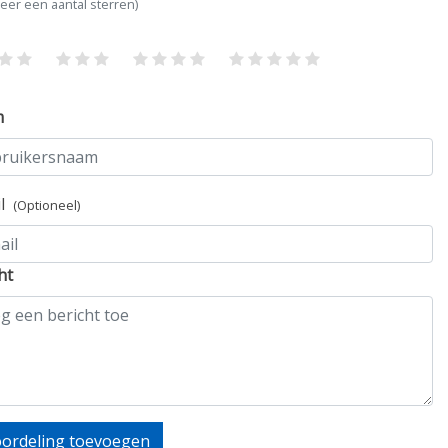
teer een aantal sterren)
m
il
(Optioneel)
ht
ordeling toevoegen