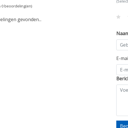
(Selec
 0 beoordeling(en)
lingen gevonden...
Naa
E-ma
Beric
Beo