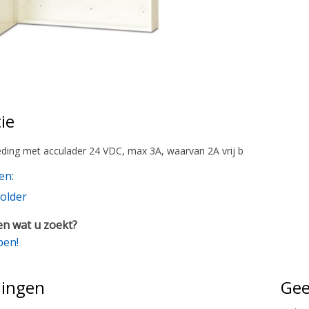
ie
oeding met acculader 24 VDC, max 3A, waarvan 2A vrij b
en:
older
n wat u zoekt?
pen!
lingen
Gee