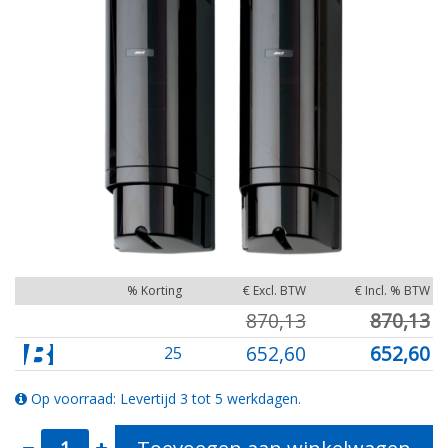
% Korting
€ Excl. BTW
€ Incl. % BTW
870,13
870,13
652,60
652,60
25
Op voorraad: Levertijd 3 tot 5 werkdagen.